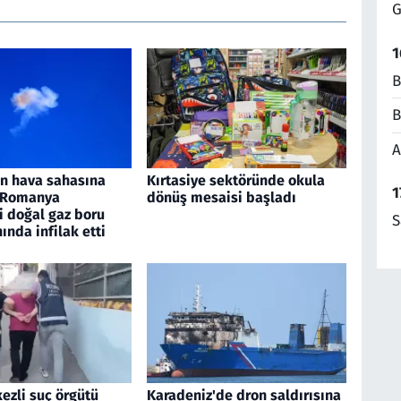
G
1
B
B
A
an hava sahasına
Kırtasiye sektöründe okula
1
, Romanya
dönüş mesaisi başladı
i doğal gaz boru
S
nında infilak etti
ezli suç örgütü
Karadeniz'de dron saldırısına