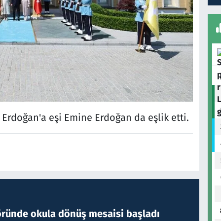
Erdoğan'a eşi Emine Erdoğan da eşlik etti.
öründe okula dönüş mesaisi başladı