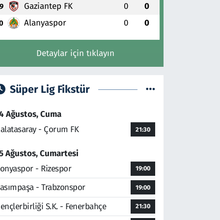
Gaziantep FK
0
0
9
Alanyaspor
0
0
0
Detaylar için tıklayın
Süper Lig Fikstür
4 Ağustos, Cuma
alatasaray - Çorum FK
21:30
5 Ağustos, Cumartesi
onyaspor - Rizespor
19:00
asımpaşa - Trabzonspor
19:00
ençlerbirliği S.K. - Fenerbahçe
21:30