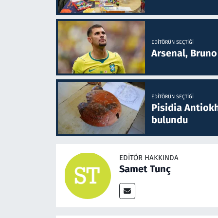
EDITÖRÜN SEÇTIĞI
Arsenal, Bruno 
EDITÖRÜN SEÇTIĞI
Pisidia Antiokh
bulundu
EDITÖR HAKKINDA
Samet Tunç