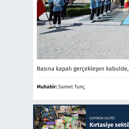
Basına kapalı gerçekleşen kabulde, 
Muhabir:
Samet Tunç
EDITÖRÜN SEÇTIĞI
Kırtasiye sekt