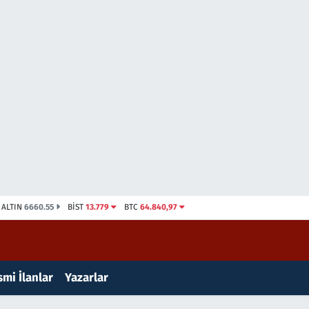
ALTIN
6660.55
BİST
13.779
BTC
64.840,97
mi İlanlar
Yazarlar