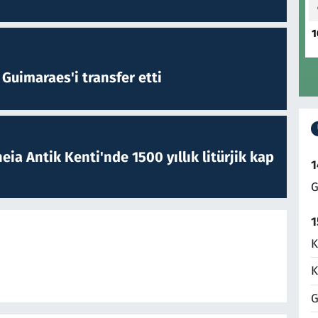
1
Guimaraes'i transfer etti
eia Antik Kenti'nde 1500 yıllık litürjik kap
1
G
1
K
K
G