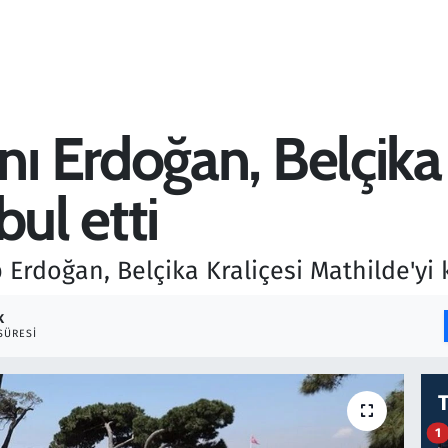
 Erdoğan, Belçika 
bul etti
rdoğan, Belçika Kraliçesi Mathilde'yi k
K
SÜRESI
1