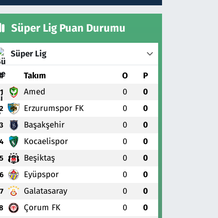
Süper Lig Puan Durumu
Süper Lig
#
Takım
O
P
Amed
0
0
1
Erzurumspor FK
0
0
2
Başakşehir
0
0
3
Kocaelispor
0
0
4
Beşiktaş
0
0
5
Eyüpspor
0
0
6
Galatasaray
0
0
7
Çorum FK
0
0
8