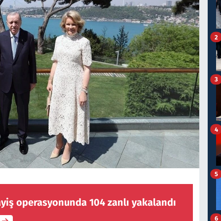
2
3
4
5
ayiş operasyonunda 104 zanlı yakalandı
6