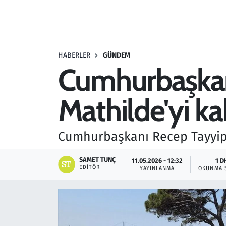
Resmi İlanlar
Rüya Tabirleri
HABERLER
GÜNDEM
Cumhurbaşkanı
Sağlık
Mathilde'yi ka
Savunma Sanayi
Seçim 2023
Cumhurbaşkanı Recep Tayyip E
Spor
SAMET TUNÇ
11.05.2026 - 12:32
1 D
EDITÖR
YAYINLANMA
OKUNMA 
Teknoloji ve Bilim
Televizyon