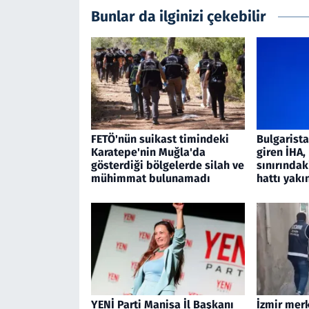
Bunlar da ilginizi çekebilir
FETÖ'nün suikast timindeki
Bulgarist
Karatepe'nin Muğla'da
giren İHA
gösterdiği bölgelerde silah ve
sınırındak
mühimmat bulunamadı
hattı yakı
YENİ Parti Manisa İl Başkanı
İzmir merk