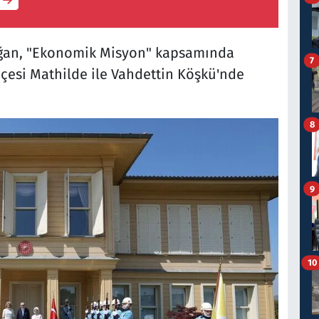
ğan, "Ekonomik Misyon" kapsamında
7
liçesi Mathilde ile Vahdettin Köşkü'nde
8
9
10