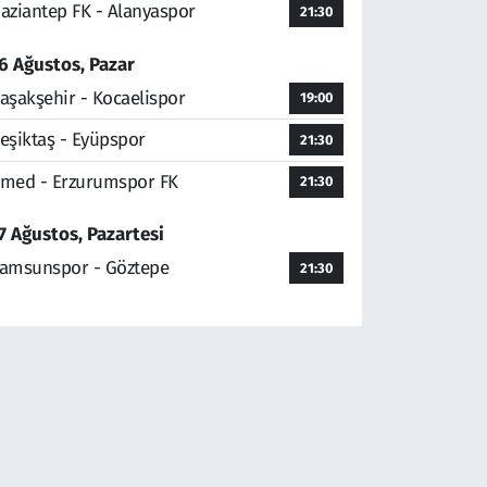
aziantep FK - Alanyaspor
21:30
6 Ağustos, Pazar
aşakşehir - Kocaelispor
19:00
eşiktaş - Eyüpspor
21:30
med - Erzurumspor FK
21:30
7 Ağustos, Pazartesi
amsunspor - Göztepe
21:30