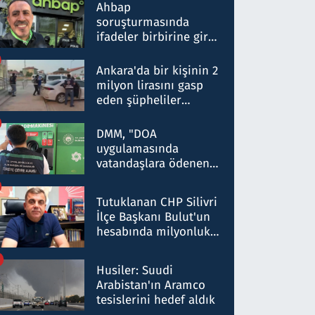
nitelikte olduğunu
Ahbap
belirtti
soruşturmasında
ifadeler birbirine girdi:
Dokuz şüphelinin
ifadelerinden ortaya
Ankara'da bir kişinin 2
çıkan tablo şok etti
milyon lirasını gasp
eden şüpheliler
Kırıkkale'de yakalandı
DMM, "DOA
uygulamasında
vatandaşlara ödenen
iade tutarlarının
düşürüldüğü" iddiasını
Tutuklanan CHP Silivri
yalanladı
İlçe Başkanı Bulut'un
hesabında milyonluk
para trafiğine: Patron
talimat verdi, ben
Husiler: Suudi
gönderdim
Arabistan'ın Aramco
tesislerini hedef aldık