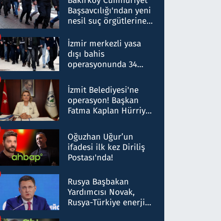
Bakırköy Cumhuriyet
Başsavcılığı'ndan yeni
nesil suç örgütlerine
operasyon: 50 şüpheli
hakkında gözaltı kararı
İzmir merkezli yasa
dışı bahis
operasyonunda 34
gözaltı: Yaklaşık 2
Milyar liralık para
İzmit Belediyesi'ne
trafiği tespit edildi
operasyon! Başkan
Fatma Kaplan Hürriyet
ve eşi gözaltına alındı
Oğuzhan Uğur’un
ifadesi ilk kez Diriliş
Postası'nda!
Rusya Başbakan
Yardımcısı Novak,
Rusya-Türkiye enerji
ortaklığının stratejik