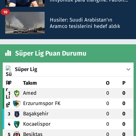
talimat verdi, ben gönderdim
10
Husiler: Suudi Arabistan'ın
Aramco tesislerini hedef aldık
Süper Lig Puan Durumu
Süper Lig
#
Takım
O
P
Amed
0
0
1
Erzurumspor FK
0
0
2
Başakşehir
0
0
3
Kocaelispor
0
0
4
Beşiktaş
0
0
5