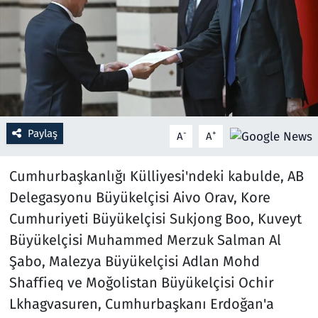
Resmi İlanlar
Rüya Tabirleri
Sağlık
Paylaş
-
+
A
A
Savunma Sanayi
Cumhurbaşkanlığı Külliyesi'ndeki kabulde, AB
Seçim 2023
Delegasyonu Büyükelçisi Aivo Orav, Kore
Spor
Cumhuriyeti Büyükelçisi Sukjong Boo, Kuveyt
Büyükelçisi Muhammed Merzuk Salman Al
Teknoloji ve Bilim
Şabo, Malezya Büyükelçisi Adlan Mohd
Shaffieq ve Moğolistan Büyükelçisi Ochir
Televizyon
Lkhagvasuren, Cumhurbaşkanı Erdoğan'a