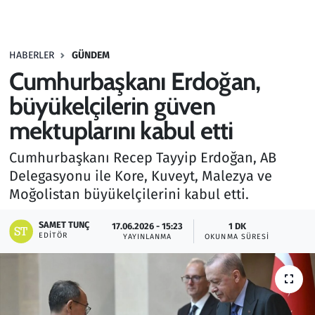
Gündem
HABERLER
GÜNDEM
Haber
Cumhurbaşkanı Erdoğan,
Kültür Sanat
büyükelçilerin güven
mektuplarını kabul etti
Kurumsal Haberler
Cumhurbaşkanı Recep Tayyip Erdoğan, AB
Lezzet Durağı
Delegasyonu ile Kore, Kuveyt, Malezya ve
Moğolistan büyükelçilerini kabul etti.
Memur ve Kamu
SAMET TUNÇ
17.06.2026 - 15:23
1 DK
EDITÖR
YAYINLANMA
OKUNMA SÜRESI
Otomobil
Oyun
Ramazan