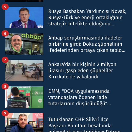
5
Rusya Başbakan Yardımcısı Novak,
Rusya-Türkiye enerji ortaklığının
stratejik nitelikte olduğunu
belirtti
6
Ahbap soruşturmasında ifadeler
birbirine girdi: Dokuz şüphelinin
ifadelerinden ortaya çıkan tablo
şok etti
7
Ankara'da bir kişinin 2 milyon
lirasını gasp eden şüpheliler
Kırıkkale'de yakalandı
8
DMM, "DOA uygulamasında
vatandaşlara ödenen iade
tutarlarının düşürüldüğü"
iddiasını yalanladı
9
Tutuklanan CHP Silivri İlçe
Başkanı Bulut'un hesabında
milyonluk para trafiğine: Patron