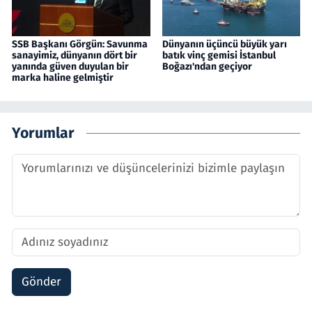
SSB Başkanı Görgün: Savunma
Dünyanın üçüncü büyük yarı
sanayimiz, dünyanın dört bir
batık vinç gemisi İstanbul
yanında güven duyulan bir
Boğazı'ndan geçiyor
marka haline gelmiştir
Yorumlar
Gönder