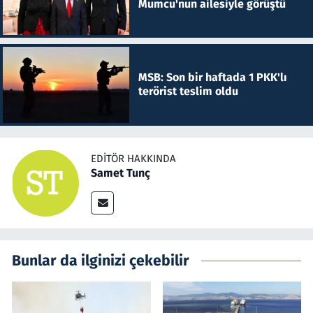
Mumcu'nun ailesiyle görüştü
MSB: Son bir haftada 1 PKK'lı
terörist teslim oldu
EDITÖR HAKKINDA
Samet Tunç
Bunlar da ilginizi çekebilir