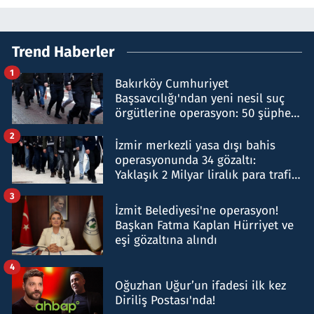
Trend Haberler
1
Bakırköy Cumhuriyet
Başsavcılığı'ndan yeni nesil suç
örgütlerine operasyon: 50 şüpheli
hakkında gözaltı kararı
2
İzmir merkezli yasa dışı bahis
operasyonunda 34 gözaltı:
Yaklaşık 2 Milyar liralık para trafiği
tespit edildi
3
İzmit Belediyesi'ne operasyon!
Başkan Fatma Kaplan Hürriyet ve
eşi gözaltına alındı
4
Oğuzhan Uğur’un ifadesi ilk kez
Diriliş Postası'nda!