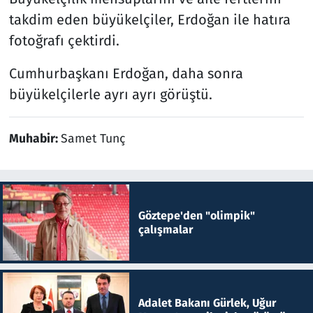
takdim eden büyükelçiler, Erdoğan ile hatıra
fotoğrafı çektirdi.
Cumhurbaşkanı Erdoğan, daha sonra
büyükelçilerle ayrı ayrı görüştü.
Muhabir:
Samet Tunç
Göztepe'den "olimpik"
çalışmalar
Adalet Bakanı Gürlek, Uğur