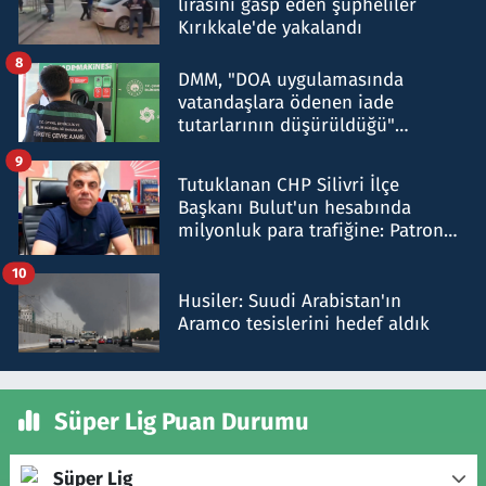
lirasını gasp eden şüpheliler
Kırıkkale'de yakalandı
8
DMM, "DOA uygulamasında
vatandaşlara ödenen iade
tutarlarının düşürüldüğü"
iddiasını yalanladı
9
Tutuklanan CHP Silivri İlçe
Başkanı Bulut'un hesabında
milyonluk para trafiğine: Patron
talimat verdi, ben gönderdim
10
Husiler: Suudi Arabistan'ın
Aramco tesislerini hedef aldık
Süper Lig Puan Durumu
Süper Lig