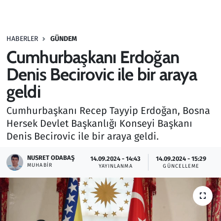
Gündem
HABERLER
GÜNDEM
Haber
Cumhurbaşkanı Erdoğan
Kültür Sanat
Denis Becirovic ile bir araya
geldi
Kurumsal Haberler
Cumhurbaşkanı Recep Tayyip Erdoğan, Bosna
Lezzet Durağı
Hersek Devlet Başkanlığı Konseyi Başkanı
Denis Becirovic ile bir araya geldi.
Memur ve Kamu
NUSRET ODABAŞ
14.09.2024 - 14:43
14.09.2024 - 15:29
MUHABIR
YAYINLANMA
GÜNCELLEME
Otomobil
Oyun
Ramazan