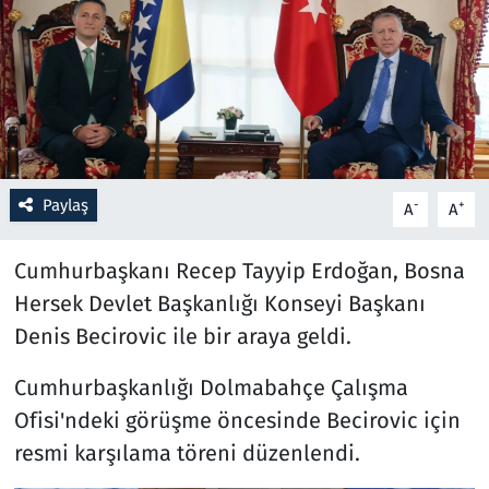
Resmi İlanlar
Rüya Tabirleri
Sağlık
Paylaş
-
+
A
A
Savunma Sanayi
Cumhurbaşkanı Recep Tayyip Erdoğan, Bosna
Seçim 2023
Hersek Devlet Başkanlığı Konseyi Başkanı
Spor
Denis Becirovic ile bir araya geldi.
Teknoloji ve Bilim
Cumhurbaşkanlığı Dolmabahçe Çalışma
Ofisi'ndeki görüşme öncesinde Becirovic için
Televizyon
resmi karşılama töreni düzenlendi.