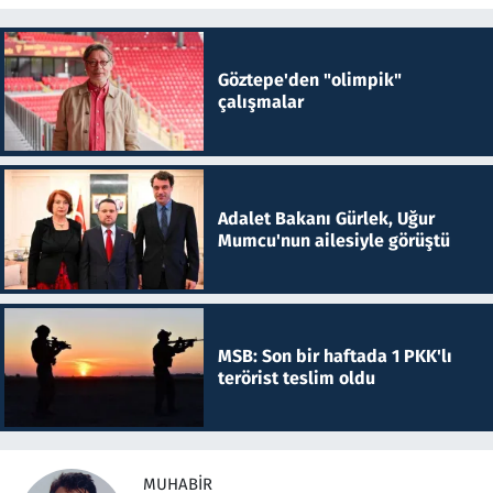
Göztepe'den "olimpik"
çalışmalar
Adalet Bakanı Gürlek, Uğur
Mumcu'nun ailesiyle görüştü
MSB: Son bir haftada 1 PKK'lı
terörist teslim oldu
MUHABIR