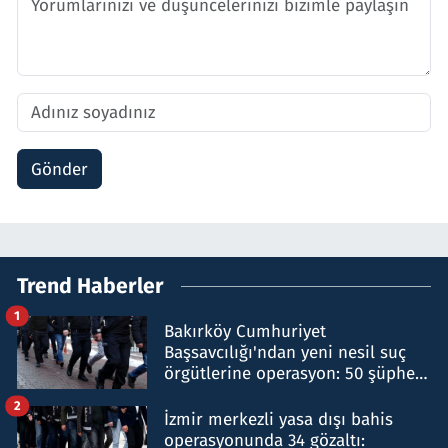
Gönder
Trend Haberler
1
Bakırköy Cumhuriyet
Başsavcılığı'ndan yeni nesil suç
örgütlerine operasyon: 50 şüpheli
hakkında gözaltı kararı
2
İzmir merkezli yasa dışı bahis
operasyonunda 34 gözaltı: