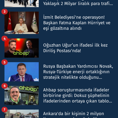
Yaklaşık 2 Milyar liralık para trafiği
tespit edildi
3
İzmit Belediyesi'ne operasyon!
Başkan Fatma Kaplan Hürriyet ve
eşi gözaltına alındı
4
Oğuzhan Uğur’un ifadesi ilk kez
Diriliş Postası'nda!
5
Rusya Başbakan Yardımcısı Novak,
Rusya-Türkiye enerji ortaklığının
stratejik nitelikte olduğunu
belirtti
6
Ahbap soruşturmasında ifadeler
birbirine girdi: Dokuz şüphelinin
ifadelerinden ortaya çıkan tablo
şok etti
7
Ankara'da bir kişinin 2 milyon