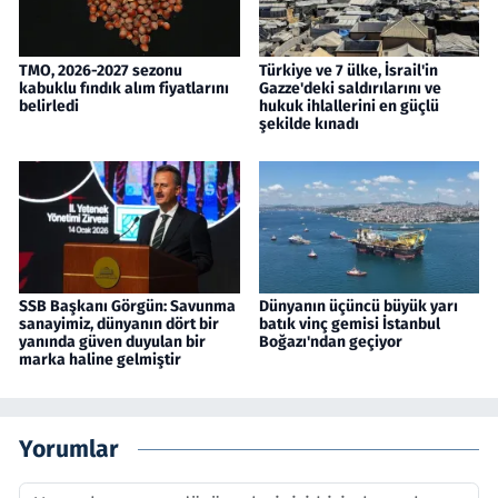
TMO, 2026-2027 sezonu
Türkiye ve 7 ülke, İsrail'in
kabuklu fındık alım fiyatlarını
Gazze'deki saldırılarını ve
belirledi
hukuk ihlallerini en güçlü
şekilde kınadı
SSB Başkanı Görgün: Savunma
Dünyanın üçüncü büyük yarı
sanayimiz, dünyanın dört bir
batık vinç gemisi İstanbul
yanında güven duyulan bir
Boğazı'ndan geçiyor
marka haline gelmiştir
Yorumlar