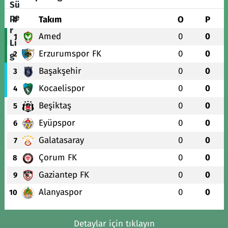
#
Takım
O
P
Amed
0
0
1
Erzurumspor FK
0
0
2
Başakşehir
0
0
3
Kocaelispor
0
0
4
Beşiktaş
0
0
5
Eyüpspor
0
0
6
Galatasaray
0
0
7
Çorum FK
0
0
8
Gaziantep FK
0
0
9
Alanyaspor
0
0
10
Detaylar için tıklayın