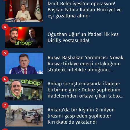
İzmit Belediyesi'ne operasyon!
Başkan Fatma Kaplan Hürriyet ve
eşi gözaltına alındı
4
Oğuzhan Uğur’un ifadesi ilk kez
Diriliş Postası'nda!
5
Rusya Başbakan Yardımcısı Novak,
Rusya-Türkiye enerji ortaklığının
stratejik nitelikte olduğunu
belirtti
6
Ahbap soruşturmasında ifadeler
birbirine girdi: Dokuz şüphelinin
ifadelerinden ortaya çıkan tablo
şok etti
7
Ankara'da bir kişinin 2 milyon
lirasını gasp eden şüpheliler
Kırıkkale'de yakalandı