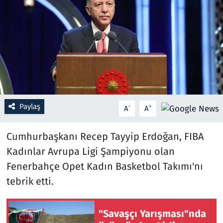
Resmi İlanlar
Rüya Tabirleri
Sağlık
Savunma Sanayi
Paylaş
-
+
A
A
Seçim 2023
Cumhurbaşkanı Recep Tayyip Erdoğan, FIBA
Spor
Kadınlar Avrupa Ligi Şampiyonu olan
Fenerbahçe Opet Kadın Basketbol Takımı'nı
Teknoloji ve Bilim
tebrik etti.
Televizyon
"Savaşçı Yarışması"nda