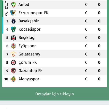
Amed
0
0
1
Erzurumspor FK
0
0
2
Başakşehir
0
0
3
Kocaelispor
0
0
4
Beşiktaş
0
0
5
Eyüpspor
0
0
6
Galatasaray
0
0
7
Çorum FK
0
0
8
Gaziantep FK
0
0
9
Alanyaspor
0
0
10
Detaylar için tıklayın