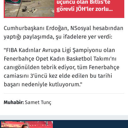
üçüncü olan Bitlis'te
görevli JÖH'ler zorlu
eğitimlerden geçiyor
Cumhurbaşkanı Erdoğan, NSosyal hesabından
yaptığı paylaşımda, şu ifadelere yer verdi:
"FIBA Kadınlar Avrupa Ligi Şampiyonu olan
Fenerbahçe Opet Kadın Basketbol Takımı'nı
canıgönülden tebrik ediyor, tüm Fenerbahçe
camiasını 3'üncü kez elde edilen bu tarihi
başarı nedeniyle kutluyorum."
Muhabir:
Samet Tunç