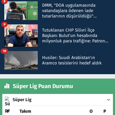
8
DMM, "DOA uygulamasında
vatandaşlara ödenen iade
tutarlarının düşürüldüğü"
iddiasını yalanladı
9
Tutuklanan CHP Silivri İlçe
Başkanı Bulut'un hesabında
milyonluk para trafiğine: Patron
talimat verdi, ben gönderdim
10
Husiler: Suudi Arabistan'ın
Aramco tesislerini hedef aldık
Süper Lig Puan Durumu
Süper Lig
#
Takım
O
P