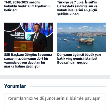
TMO, 2026-2027 sezonu
Türkiye ve 7 ülke, İsrail'in
kabuklu fındık alım fiyatlarını
Gazze'deki saldırılarını ve
belirledi
hukuk ihlallerini en güçlü
şekilde kınadı
SSB Başkanı Görgün: Savunma
Dünyanın üçüncü büyük yarı
sanayimiz, dünyanın dört bir
batık vinç gemisi İstanbul
yanında güven duyulan bir
Boğazı'ndan geçiyor
marka haline gelmiştir
Yorumlar