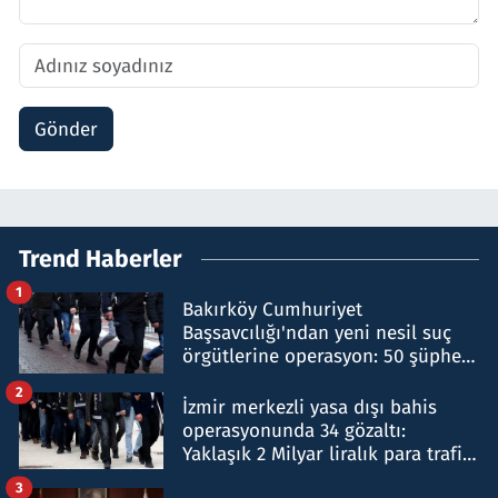
Gönder
Trend Haberler
1
Bakırköy Cumhuriyet
Başsavcılığı'ndan yeni nesil suç
örgütlerine operasyon: 50 şüpheli
hakkında gözaltı kararı
2
İzmir merkezli yasa dışı bahis
operasyonunda 34 gözaltı:
Yaklaşık 2 Milyar liralık para trafiği
tespit edildi
3