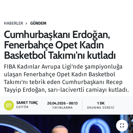
Gündem
HABERLER
GÜNDEM
Haber
Cumhurbaşkanı Erdoğan,
Kültür Sanat
Fenerbahçe Opet Kadın
Basketbol Takımı'nı kutladı
Kurumsal Haberler
FIBA Kadınlar Avrupa Ligi'nde şampiyonluğa
Lezzet Durağı
ulaşan Fenerbahçe Opet Kadın Basketbol
Takımı'nı tebrik eden Cumhurbaşkanı Recep
Memur ve Kamu
Tayyip Erdoğan, sarı-lacivertli camiayı kutladı.
Otomobil
SAMET TUNÇ
20.04.2026 - 00:13
1 DK
EDITÖR
YAYINLANMA
OKUNMA SÜRESI
Oyun
Ramazan