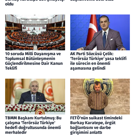
oldu
10 soruda Milli Dayanışma ve
AK Parti Sözcüsü Çelik:
Toplumsal Bütünleşmenin
'Terörsüz Türkiye' yasa teklifi
Güçlendirilmesine Dair Kanun
ile sürecin en önemli
Teklifi
aşamasına gelindi
TBMM Başkanı Kurtulmuş: Bu
FETÖ'nün suikast timindeki
çalışma 'Terörsüz Türkiye'
Burkay Karatepe, örgüt
hedefi doğrultusunda önemli
bağlantısını ve darbe
merhaledir
girişimini anlattı