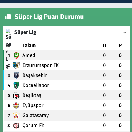
Süper Lig Puan Durumu
Süper Lig
#
Takım
O
P
Amed
0
0
1
Erzurumspor FK
0
0
2
Başakşehir
0
0
3
Kocaelispor
0
0
4
Beşiktaş
0
0
5
Eyüpspor
0
0
6
Galatasaray
0
0
7
Çorum FK
0
0
8