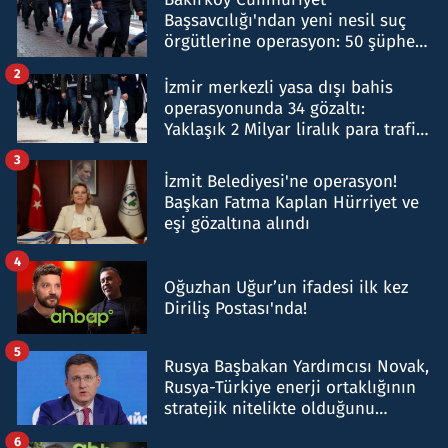
Başsavcılığı'ndan yeni nesil suç
örgütlerine operasyon: 50 şüpheli
hakkında gözaltı kararı
2
İzmir merkezli yasa dışı bahis
operasyonunda 34 gözaltı:
Yaklaşık 2 Milyar liralık para trafiği
tespit edildi
3
İzmit Belediyesi'ne operasyon!
Başkan Fatma Kaplan Hürriyet ve
eşi gözaltına alındı
4
Oğuzhan Uğur’un ifadesi ilk kez
Diriliş Postası'nda!
5
Rusya Başbakan Yardımcısı Novak,
Rusya-Türkiye enerji ortaklığının
stratejik nitelikte olduğunu
belirtti
6