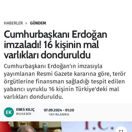
Gündem
HABERLER
GÜNDEM
Haber
Cumhurbaşkanı Erdoğan
Kültür Sanat
imzaladı! 16 kişinin mal
varlıkları donduruldu
Kurumsal Haberler
Cumhurbaşkanı Erdoğan'ın imzasıyla
Lezzet Durağı
yayımlanan Resmi Gazete kararına göre, terör
örgütlerine finansman sağladığı tespit edilen
Memur ve Kamu
yabancı uyruklu 16 kişinin Türkiye'deki mal
varlıkları donduruldu.
Otomobil
ENES KILIÇ
07.09.2024 - 01:20
MUHABIR
Oyun
YAYINLANMA
Ramazan