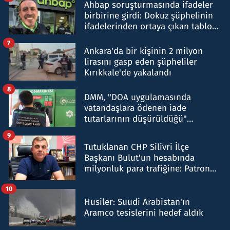
Ahbap soruşturmasında ifadeler
birbirine girdi: Dokuz şüphelinin
ifadelerinden ortaya çıkan tablo
şok etti
7
Ankara'da bir kişinin 2 milyon
lirasını gasp eden şüpheliler
Kırıkkale'de yakalandı
8
DMM, "DOA uygulamasında
vatandaşlara ödenen iade
tutarlarının düşürüldüğü"
iddiasını yalanladı
9
Tutuklanan CHP Silivri İlçe
Başkanı Bulut'un hesabında
milyonluk para trafiğine: Patron
talimat verdi, ben gönderdim
10
Husiler: Suudi Arabistan'ın
Aramco tesislerini hedef aldık