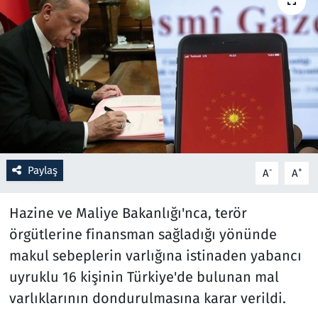
Resmi İlanlar
Rüya Tabirleri
Sağlık
Savunma Sanayi
Paylaş
-
+
A
A
Seçim 2023
Hazine ve Maliye Bakanlığı'nca, terör
Spor
örgütlerine finansman sağladığı yönünde
Teknoloji ve Bilim
makul sebeplerin varlığına istinaden yabancı
uyruklu 16 kişinin Türkiye'de bulunan mal
Televizyon
varlıklarının dondurulmasına karar verildi.