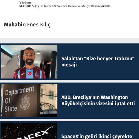
Muhabir:
Enes Kılıç
Salah'tan "Bize her yer Trabzon"
mesajı
ABD, Brezilya'nın Washington
Büyükelçisinin vizesini iptal etti
SpaceX'in geliri ikinci çeyrekte