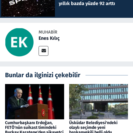
yıllık bazda yüzde 92 arttı
MUHABIR
Enes Kılıç
Bunlar da ilginizi çekebilir
Cumhurbaşkanı Erdoğan,
Üsküdar Belediyesi'ndeki
FETÖ'nün suikast timindeki
olaylı seçimde yeni
Burkay Karatepe'den şikayetçi
başkanvekili belli oldu