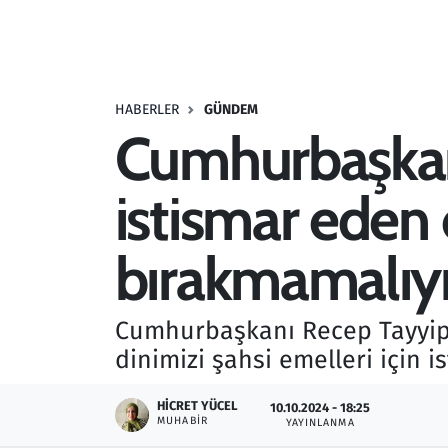
Resmi İlanlar
Rüya Tabirleri
HABERLER
GÜNDEM
Cumhurbaşkanı
Sağlık
istismar eden
Savunma Sanayi
Seçim 2023
bırakmamalıy
Spor
Cumhurbaşkanı Recep Tayyip 
Teknoloji ve Bilim
dinimizi şahsi emelleri için 
Televizyon
HICRET YÜCEL
10.10.2024 - 18:25
MUHABIR
YAYINLANMA