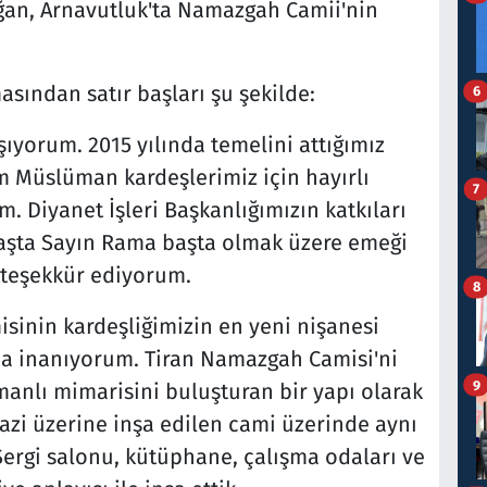
an, Arnavutluk'ta Namazgah Camii'nin
ından satır başları şu şekilde:
6
ıyorum. 2015 yılında temelini attığımız
m Müslüman kardeşlerimiz için hayırlı
7
 Diyanet İşleri Başkanlığımızın katkıları
başta Sayın Rama başta olmak üzere emeği
 teşekkür ediyorum.
8
sinin kardeşliğimizin en yeni nişanesi
ına inanıyorum. Tiran Namazgah Camisi'ni
9
manlı mimarisini buluşturan bir yapı olarak
azi üzerine inşa edilen cami üzerinde aynı
Sergi salonu, kütüphane, çalışma odaları ve