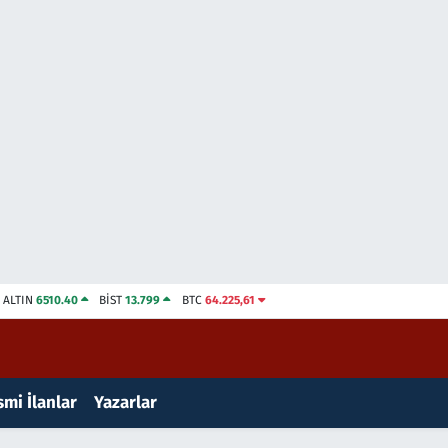
ALTIN
6510.40
BİST
13.799
BTC
64.225,61
mi İlanlar
Yazarlar