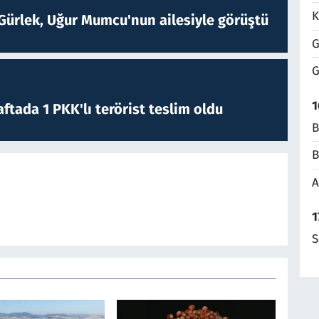
K
Gürlek, Uğur Mumcu'nun ailesiyle görüştü
G
G
1
ftada 1 PKK'lı terörist teslim oldu
B
B
A
1
S