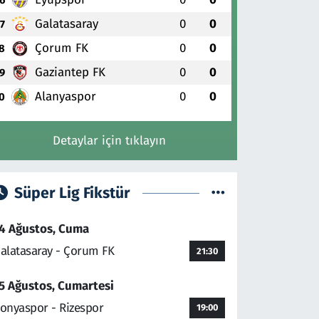
Galatasaray
0
0
7
Çorum FK
0
0
8
Gaziantep FK
0
0
9
Alanyaspor
0
0
0
Detaylar için tıklayın
Süper Lig Fikstür
4 Ağustos, Cuma
alatasaray - Çorum FK
21:30
5 Ağustos, Cumartesi
onyaspor - Rizespor
19:00