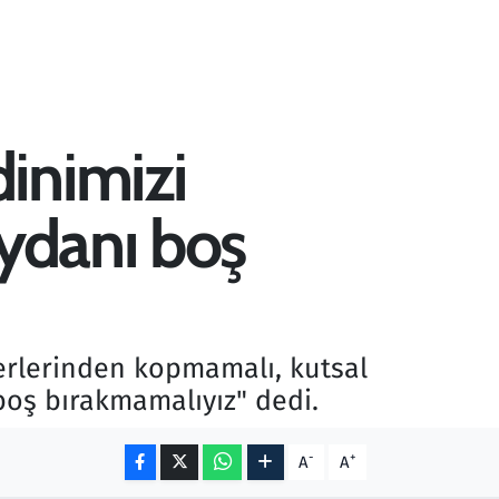
inimizi
eydanı boş
erlerinden kopmamalı, kutsal
boş bırakmamalıyız" dedi.
-
+
A
A