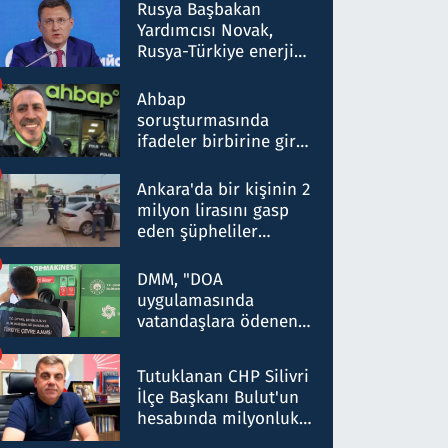
Rusya Başbakan
Yardımcısı Novak,
Rusya-Türkiye enerji
ortaklığının stratejik
nitelikte olduğunu
Ahbap
belirtti
soruşturmasında
ifadeler birbirine girdi:
Dokuz şüphelinin
ifadelerinden ortaya
Ankara'da bir kişinin 2
çıkan tablo şok etti
milyon lirasını gasp
eden şüpheliler
Kırıkkale'de yakalandı
DMM, "DOA
uygulamasında
vatandaşlara ödenen
iade tutarlarının
düşürüldüğü" iddiasını
Tutuklanan CHP Silivri
yalanladı
İlçe Başkanı Bulut'un
hesabında milyonluk
para trafiğine: Patron