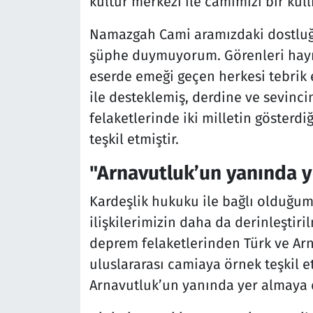
kültür merkezi ile camimizi bir külli
Namazgah Cami aramızdaki dostluğ
şüphe duymuyorum. Görenleri hayr
eserde emeği geçen herkesi tebrik ed
ile desteklemiş, derdine ve sevinc
felaketlerinde iki milletin gösterd
teşkil etmiştir.
"Arnavutluk’un yanında 
Kardeşlik hukuku ile bağlı olduğumu
ilişkilerimizin daha da derinleştiri
deprem felaketlerinden Türk ve Arn
uluslararası camiaya örnek teşkil et
Arnavutluk’un yanında yer almaya