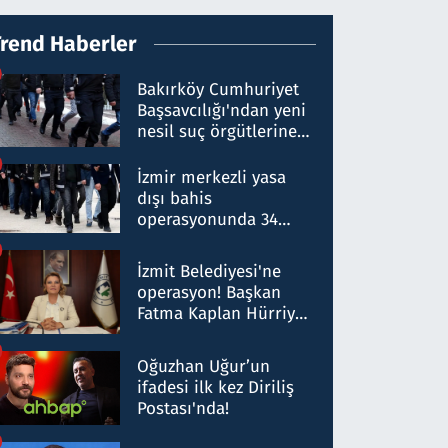
Trend Haberler
Bakırköy Cumhuriyet
Başsavcılığı'ndan yeni
nesil suç örgütlerine
operasyon: 50 şüpheli
hakkında gözaltı kararı
İzmir merkezli yasa
dışı bahis
operasyonunda 34
gözaltı: Yaklaşık 2
Milyar liralık para
İzmit Belediyesi'ne
trafiği tespit edildi
operasyon! Başkan
Fatma Kaplan Hürriyet
ve eşi gözaltına alındı
Oğuzhan Uğur’un
ifadesi ilk kez Diriliş
Postası'nda!