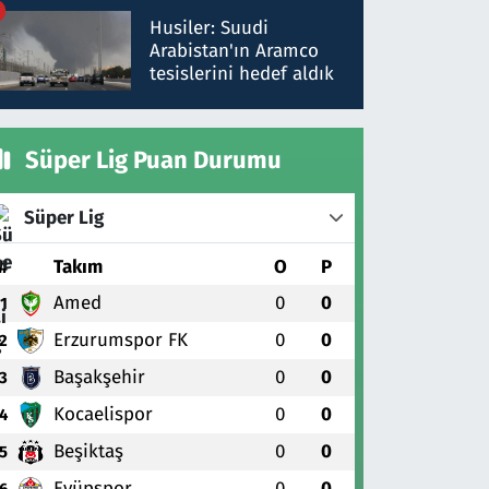
talimat verdi, ben
Husiler: Suudi
gönderdim
Arabistan'ın Aramco
tesislerini hedef aldık
Süper Lig Puan Durumu
Süper Lig
#
Takım
O
P
Amed
0
0
1
Erzurumspor FK
0
0
2
Başakşehir
0
0
3
Kocaelispor
0
0
4
Beşiktaş
0
0
5
Eyüpspor
0
0
6