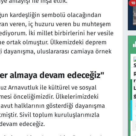
ye anlayışı ile inşa ettik.
10
un kardeşliğin sembolü olacağından
an veren, iç huzuru veren bu muhteşem
iyorum. İki millet birbirlerini her vesile
ine ortak olmuştur. Ülkemizdeki deprem
iği dayanışma, uluslararası camiaya örnek
yer almaya devam edeceğiz"
z Arnavutluk ile kültürel ve sosyal
lmesi önceliğimizdir. Ülkelerimizdeki
avut halklarının gösterdiği dayanışma
miştir. Sivil toplum kuruluşlarımızla
 devam edeceğiz.