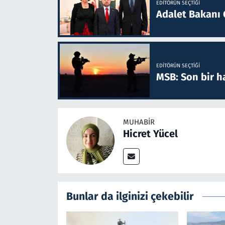
EDITÖRÜN SEÇTIĞI
Adalet Bakanı 
EDITÖRÜN SEÇTIĞI
MSB: Son bir ha
MUHABIR
Hicret Yücel
Bunlar da ilginizi çekebilir