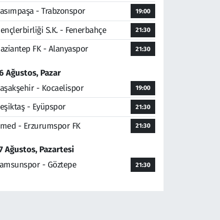
asımpaşa - Trabzonspor
19:00
ençlerbirliği S.K. - Fenerbahçe
21:30
aziantep FK - Alanyaspor
21:30
6 Ağustos, Pazar
aşakşehir - Kocaelispor
19:00
eşiktaş - Eyüpspor
21:30
med - Erzurumspor FK
21:30
7 Ağustos, Pazartesi
amsunspor - Göztepe
21:30