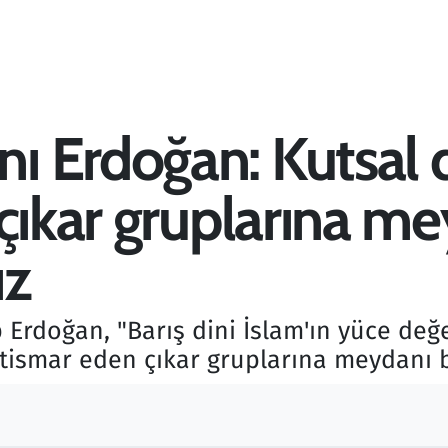
 Erdoğan: Kutsal d
 çıkar gruplarına m
ız
Erdoğan, "Barış dini İslam'ın yüce değ
istismar eden çıkar gruplarına meydanı 