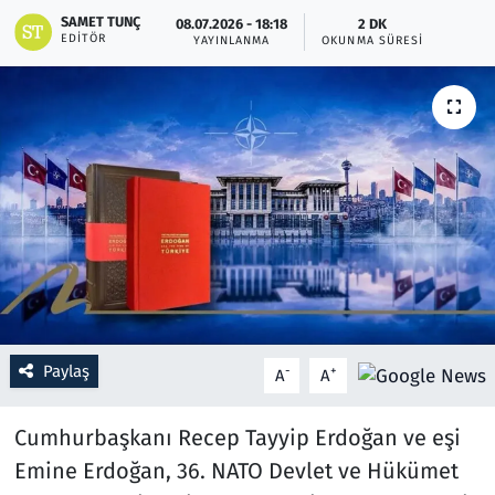
SAMET TUNÇ
08.07.2026 - 18:18
2 DK
EDITÖR
YAYINLANMA
OKUNMA SÜRESI
Resmi İlanlar
Rüya Tabirleri
Sağlık
Savunma Sanayi
Seçim 2023
Spor
Paylaş
-
+
A
A
Teknoloji ve Bilim
Cumhurbaşkanı Recep Tayyip Erdoğan ve eşi
Televizyon
Emine Erdoğan, 36. NATO Devlet ve Hükümet