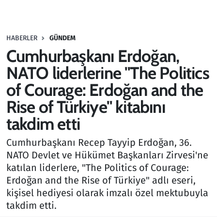
Gündem
HABERLER
GÜNDEM
Haber
Cumhurbaşkanı Erdoğan,
Kültür Sanat
NATO liderlerine "The Politics
of Courage: Erdoğan and the
Kurumsal Haberler
Rise of Türkiye" kitabını
Lezzet Durağı
takdim etti
Memur ve Kamu
Cumhurbaşkanı Recep Tayyip Erdoğan, 36.
NATO Devlet ve Hükümet Başkanları Zirvesi'ne
Otomobil
katılan liderlere, "The Politics of Courage:
Erdoğan and the Rise of Türkiye" adlı eseri,
Oyun
kişisel hediyesi olarak imzalı özel mektubuyla
takdim etti.
Ramazan