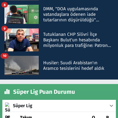
8
DMM, "DOA uygulamasında
vatandaşlara ödenen iade
tutarlarının düşürüldüğü"
iddiasını yalanladı
9
Tutuklanan CHP Silivri İlçe
Başkanı Bulut'un hesabında
milyonluk para trafiğine: Patron
talimat verdi, ben gönderdim
10
Husiler: Suudi Arabistan'ın
Aramco tesislerini hedef aldık
Süper Lig Puan Durumu
Süper Lig
#
Takım
O
P