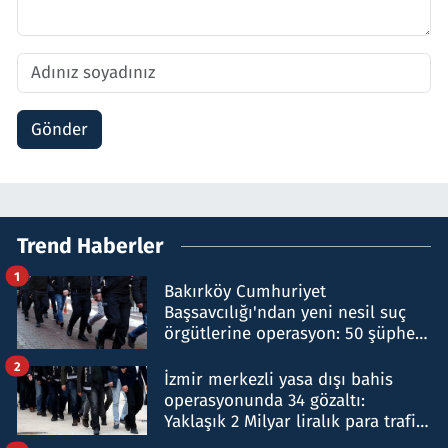
Gönder
Trend Haberler
1
Bakırköy Cumhuriyet
Başsavcılığı'ndan yeni nesil suç
örgütlerine operasyon: 50 şüpheli
hakkında gözaltı kararı
2
İzmir merkezli yasa dışı bahis
operasyonunda 34 gözaltı:
Yaklaşık 2 Milyar liralık para trafiği
tespit edildi