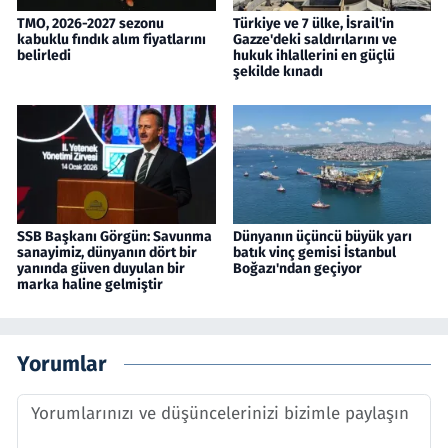
TMO, 2026-2027 sezonu
Türkiye ve 7 ülke, İsrail'in
kabuklu fındık alım fiyatlarını
Gazze'deki saldırılarını ve
belirledi
hukuk ihlallerini en güçlü
şekilde kınadı
SSB Başkanı Görgün: Savunma
Dünyanın üçüncü büyük yarı
sanayimiz, dünyanın dört bir
batık vinç gemisi İstanbul
yanında güven duyulan bir
Boğazı'ndan geçiyor
marka haline gelmiştir
Yorumlar