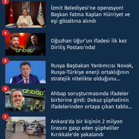
3
İzmit Belediyesi'ne operasyon!
Başkan Fatma Kaplan Hürriyet ve
eşi gözaltına alındı
4
Oğuzhan Uğur’un ifadesi ilk kez
Diriliş Postası'nda!
5
Rusya Başbakan Yardımcısı Novak,
Rusya-Türkiye enerji ortaklığının
stratejik nitelikte olduğunu
belirtti
6
Ahbap soruşturmasında ifadeler
birbirine girdi: Dokuz şüphelinin
ifadelerinden ortaya çıkan tablo
şok etti
7
Ankara'da bir kişinin 2 milyon
lirasını gasp eden şüpheliler
Kırıkkale'de yakalandı