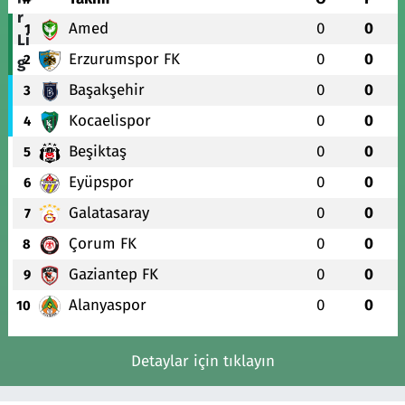
Amed
0
0
1
Erzurumspor FK
0
0
2
Başakşehir
0
0
3
Kocaelispor
0
0
4
Beşiktaş
0
0
5
Eyüpspor
0
0
6
Galatasaray
0
0
7
Çorum FK
0
0
8
Gaziantep FK
0
0
9
Alanyaspor
0
0
10
Detaylar için tıklayın