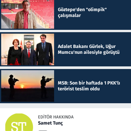
Göztepe'den "olimpik"
çalışmalar
Adalet Bakanı Gürlek, Uğur
Mumcu'nun ailesiyle görüştü
MSB: Son bir haftada 1 PKK'lı
terörist teslim oldu
EDITÖR HAKKINDA
Samet Tunç