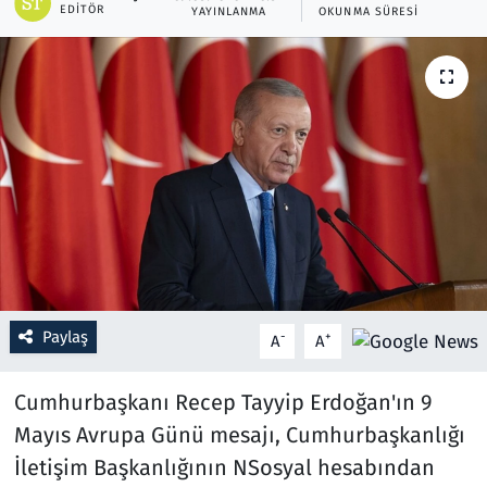
EDITÖR
YAYINLANMA
OKUNMA SÜRESI
Resmi İlanlar
Rüya Tabirleri
Sağlık
Savunma Sanayi
Seçim 2023
Spor
Paylaş
-
+
A
A
Teknoloji ve Bilim
Cumhurbaşkanı Recep Tayyip Erdoğan'ın 9
Mayıs Avrupa Günü mesajı, Cumhurbaşkanlığı
Televizyon
İletişim Başkanlığının NSosyal hesabından