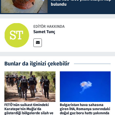
bulundu
EDITÖR HAKKINDA
Samet Tunç
Bunlar da ilginizi çekebilir
FETÖ'nün suikast timindeki
Bulgaristan hava sahasına
Karatepe'nin Muğla'da
giren İHA, Romanya sınırındaki
gösterdiği bölgelerde silah ve
doğal gaz boru hattı yakınında