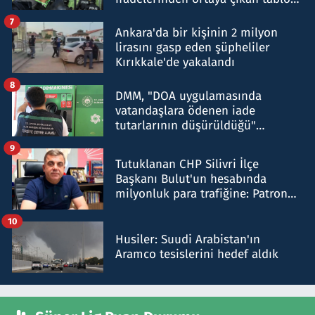
şok etti
7
Ankara'da bir kişinin 2 milyon
lirasını gasp eden şüpheliler
Kırıkkale'de yakalandı
8
DMM, "DOA uygulamasında
vatandaşlara ödenen iade
tutarlarının düşürüldüğü"
iddiasını yalanladı
9
Tutuklanan CHP Silivri İlçe
Başkanı Bulut'un hesabında
milyonluk para trafiğine: Patron
talimat verdi, ben gönderdim
10
Husiler: Suudi Arabistan'ın
Aramco tesislerini hedef aldık