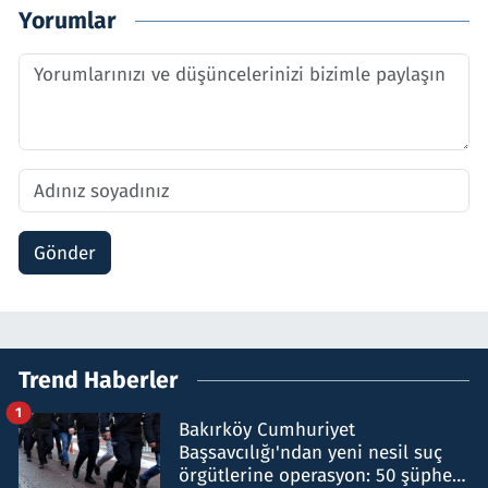
Yorumlar
Gönder
Trend Haberler
1
Bakırköy Cumhuriyet
Başsavcılığı'ndan yeni nesil suç
örgütlerine operasyon: 50 şüpheli