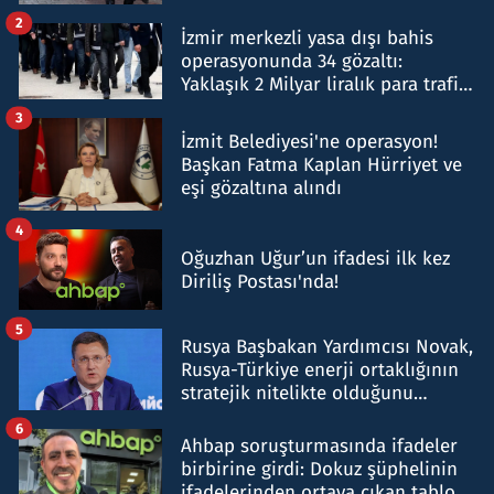
hakkında gözaltı kararı
2
İzmir merkezli yasa dışı bahis
operasyonunda 34 gözaltı:
Yaklaşık 2 Milyar liralık para trafiği
tespit edildi
3
İzmit Belediyesi'ne operasyon!
Başkan Fatma Kaplan Hürriyet ve
eşi gözaltına alındı
4
Oğuzhan Uğur’un ifadesi ilk kez
Diriliş Postası'nda!
5
Rusya Başbakan Yardımcısı Novak,
Rusya-Türkiye enerji ortaklığının
stratejik nitelikte olduğunu
belirtti
6
Ahbap soruşturmasında ifadeler
birbirine girdi: Dokuz şüphelinin
ifadelerinden ortaya çıkan tablo