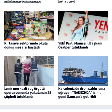
mühimmat bulunamadı
infilak etti
Kırtasiye sektöründe okula
YENİ Parti Manisa İl Başkanı
dönüş mesaisi başladı
Özalper tutuklandı
İzmir merkezli suç örgütü
Karadeniz'de dron saldırısına
operasyonunda yakalanan 28
uğrayan "NADEZHDA" isimli
şüpheli tutuklandı
gemi Samsun'a getirildi