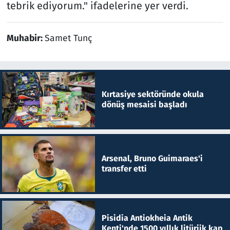
tebrik ediyorum." ifadelerine yer verdi.
Muhabir:
Samet Tunç
Kırtasiye sektöründe okula
dönüş mesaisi başladı
Arsenal, Bruno Guimaraes'i
transfer etti
Pisidia Antiokheia Antik
Kenti'nde 1500 yıllık litürjik kap