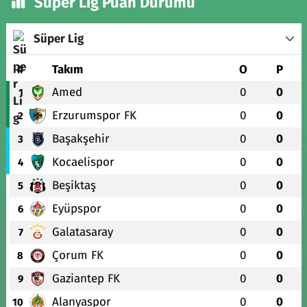
Süper Lig Puan Durumu
Süper Lig
#
Takım
O
P
Amed
0
0
1
Erzurumspor FK
0
0
2
Başakşehir
0
0
3
Kocaelispor
0
0
4
Beşiktaş
0
0
5
Eyüpspor
0
0
6
Galatasaray
0
0
7
Çorum FK
0
0
8
Gaziantep FK
0
0
9
Alanyaspor
0
0
10