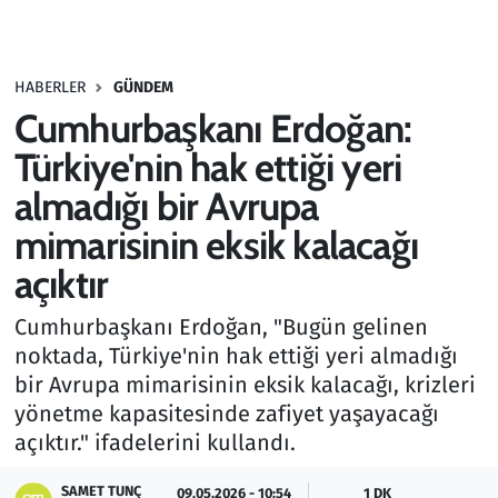
Gündem
HABERLER
GÜNDEM
Haber
Cumhurbaşkanı Erdoğan:
Kültür Sanat
Türkiye'nin hak ettiği yeri
almadığı bir Avrupa
Kurumsal Haberler
mimarisinin eksik kalacağı
Lezzet Durağı
açıktır
Memur ve Kamu
Cumhurbaşkanı Erdoğan, "Bugün gelinen
noktada, Türkiye'nin hak ettiği yeri almadığı
Otomobil
bir Avrupa mimarisinin eksik kalacağı, krizleri
yönetme kapasitesinde zafiyet yaşayacağı
Oyun
açıktır." ifadelerini kullandı.
Ramazan
SAMET TUNÇ
09.05.2026 - 10:54
1 DK