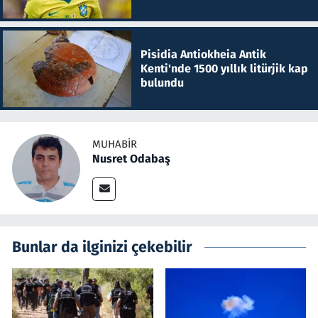
Pisidia Antiokheia Antik
Kenti'nde 1500 yıllık litürjik kap
bulundu
MUHABIR
Nusret Odabaş
Bunlar da ilginizi çekebilir