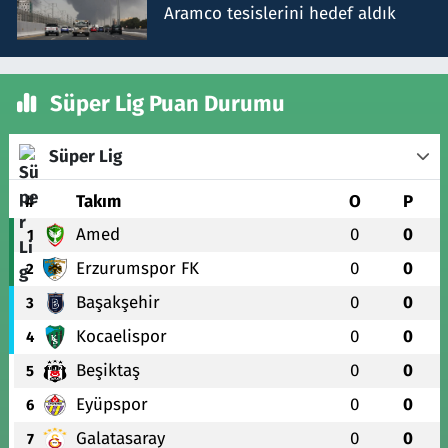
Aramco tesislerini hedef aldık
Süper Lig Puan Durumu
Süper Lig
#
Takım
O
P
Amed
0
0
1
Erzurumspor FK
0
0
2
Başakşehir
0
0
3
Kocaelispor
0
0
4
Beşiktaş
0
0
5
Eyüpspor
0
0
6
Galatasaray
0
0
7