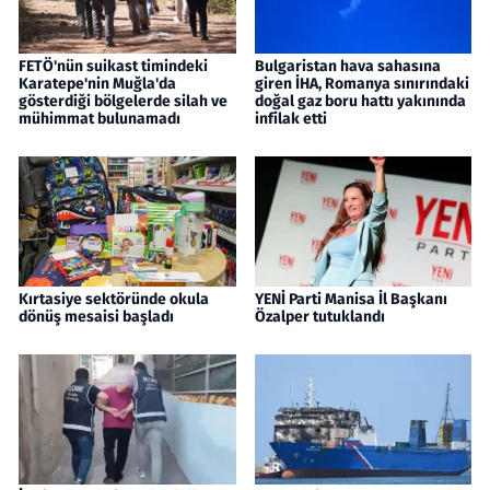
FETÖ'nün suikast timindeki
Bulgaristan hava sahasına
Karatepe'nin Muğla'da
giren İHA, Romanya sınırındaki
gösterdiği bölgelerde silah ve
doğal gaz boru hattı yakınında
mühimmat bulunamadı
infilak etti
Kırtasiye sektöründe okula
YENİ Parti Manisa İl Başkanı
dönüş mesaisi başladı
Özalper tutuklandı