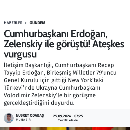
Gündem
HABERLER
GÜNDEM
Haber
Cumhurbaşkanı Erdoğan,
Kültür Sanat
Zelenskiy ile görüştü! Ateşkes
vurgusu
Kurumsal Haberler
İletişim Başkanlığı, Cumhurbaşkanı Recep
Lezzet Durağı
Tayyip Erdoğan, Birleşmiş Milletler 79'uncu
Genel Kurulu için gittiği New York’taki
Memur ve Kamu
Türkevi’nde Ukrayna Cumhurbaşkanı
Volodimir Zelenskiy’le bir görüşme
Otomobil
gerçekleştirdiğini duyurdu.
Oyun
NUSRET ODABAŞ
25.09.2024 - 07:25
MUHABIR
YAYINLANMA
Ramazan