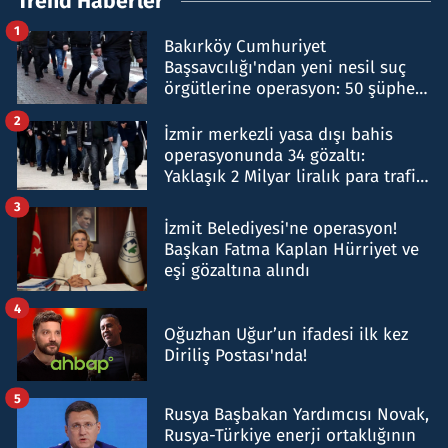
Trend Haberler
1
Bakırköy Cumhuriyet
Başsavcılığı'ndan yeni nesil suç
örgütlerine operasyon: 50 şüpheli
hakkında gözaltı kararı
2
İzmir merkezli yasa dışı bahis
operasyonunda 34 gözaltı:
Yaklaşık 2 Milyar liralık para trafiği
tespit edildi
3
İzmit Belediyesi'ne operasyon!
Başkan Fatma Kaplan Hürriyet ve
eşi gözaltına alındı
4
Oğuzhan Uğur’un ifadesi ilk kez
Diriliş Postası'nda!
5
Rusya Başbakan Yardımcısı Novak,
Rusya-Türkiye enerji ortaklığının