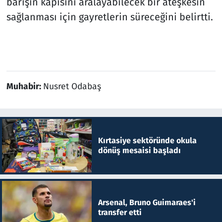
barışın kapısını aralayabilecek bir ateşkesin
sağlanması için gayretlerin süreceğini belirtti.
Muhabir:
Nusret Odabaş
Kırtasiye sektöründe okula
dönüş mesaisi başladı
Arsenal, Bruno Guimaraes'i
transfer etti