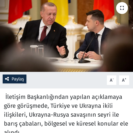
Resmi İlanlar
Rüya Tabirleri
Sağlık
Savunma Sanayi
Seçim 2023
Paylaş
-
+
A
A
Spor
İletişim Başkanlığından yapılan açıklamaya
Teknoloji ve Bilim
göre görüşmede, Türkiye ve Ukrayna ikili
ilişkileri, Ukrayna-Rusya savaşının seyri ile
Televizyon
barış çabaları, bölgesel ve küresel konular ele
alındı.