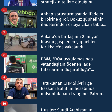
stratejik nitelikte olduğunu
belirtti
6
Ahbap soruşturmasında ifadeler
birbirine girdi: Dokuz şüphelinin
ifadelerinden ortaya çıkan tablo
şok etti
7
Ankara'da bir kişinin 2 milyon
lirasını gasp eden şüpheliler
Kırıkkale'de yakalandı
8
DMM, "DOA uygulamasında
vatandaşlara ödenen iade
tutarlarının düşürüldüğü"
iddiasını yalanladı
9
Tutuklanan CHP Silivri İlçe
Başkanı Bulut'un hesabında
milyonluk para trafiğine: Patron
talimat verdi, ben gönderdim
10
Husiler: Suudi Arabistan'ın