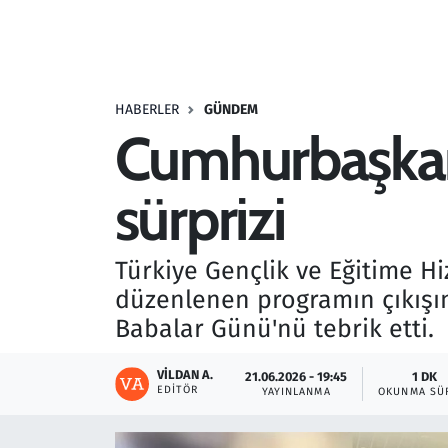
Resmi İlanlar
Rüya Tabirleri
HABERLER
GÜNDEM
Cumhurbaşkan
Sağlık
sürprizi
Savunma Sanayi
Seçim 2023
Türkiye Gençlik ve Eğitime H
düzenlenen programın çıkışı
Spor
Babalar Günü'nü tebrik etti.
Teknoloji ve Bilim
VILDAN A.
21.06.2026 - 19:45
1 DK
EDITÖR
YAYINLANMA
OKUNMA SÜ
Televizyon