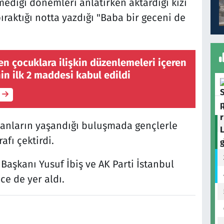
mediği dönemleri anlatırken aktardığı kızı
ıraktığı notta yazdığı "Baba bir geceni de
n çocuklara ilişkin düzenlemeleri içeren
nin ilk 2 maddesi kabul edildi
anların yaşandığı buluşmada gençlerle
afı çektirdi.
Başkanı Yusuf İbiş ve AK Parti İstanbul
ce de yer aldı.