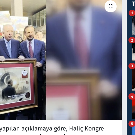
1
2
3
4
5
 yapılan açıklamaya göre, Haliç Kongre