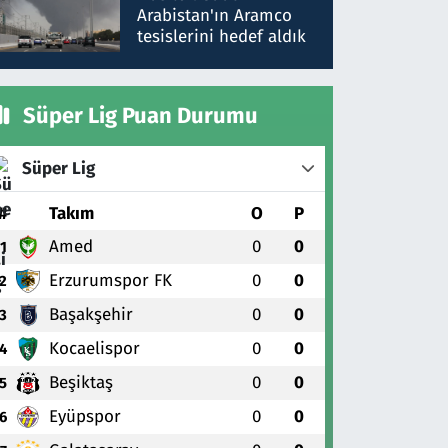
gönderdim
Arabistan'ın Aramco
tesislerini hedef aldık
Süper Lig Puan Durumu
Süper Lig
#
Takım
O
P
Amed
0
0
1
Erzurumspor FK
0
0
2
Başakşehir
0
0
3
Kocaelispor
0
0
4
Beşiktaş
0
0
5
Eyüpspor
0
0
6