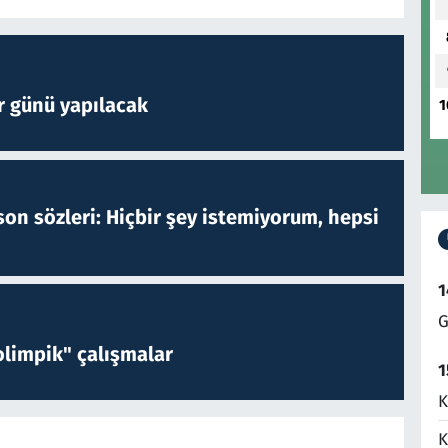
r günü yapılacak
1
on sözleri: Hiçbir şey istemiyorum, hepsi
1
G
limpik" çalışmalar
1
K
K