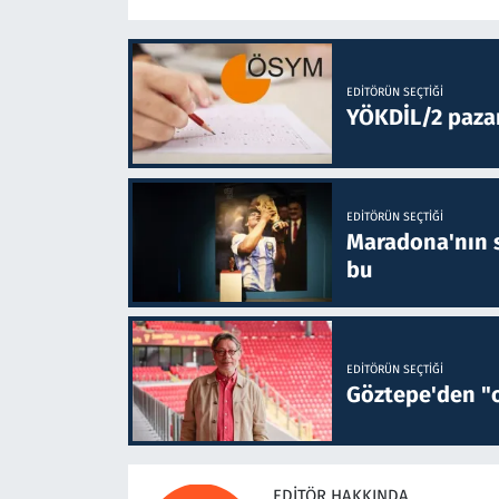
EDITÖRÜN SEÇTIĞI
YÖKDİL/2 paza
EDITÖRÜN SEÇTIĞI
Maradona'nın s
bu
EDITÖRÜN SEÇTIĞI
Göztepe'den "o
EDITÖR HAKKINDA