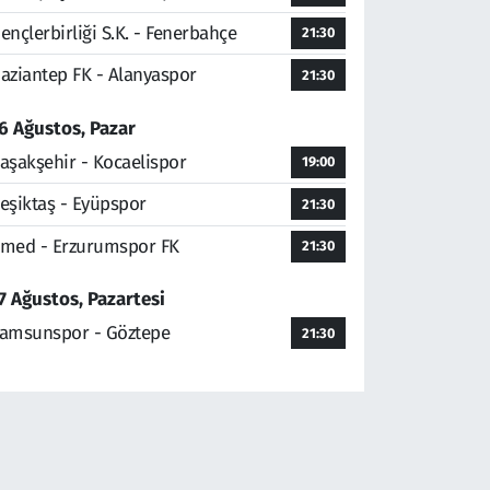
ençlerbirliği S.K. - Fenerbahçe
21:30
aziantep FK - Alanyaspor
21:30
6 Ağustos, Pazar
aşakşehir - Kocaelispor
19:00
eşiktaş - Eyüpspor
21:30
med - Erzurumspor FK
21:30
7 Ağustos, Pazartesi
amsunspor - Göztepe
21:30