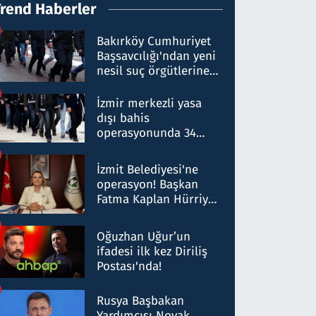
Trend Haberler
Bakırköy Cumhuriyet
Başsavcılığı'ndan yeni
nesil suç örgütlerine
operasyon: 50 şüpheli
hakkında gözaltı kararı
İzmir merkezli yasa
dışı bahis
operasyonunda 34
gözaltı: Yaklaşık 2
Milyar liralık para
İzmit Belediyesi'ne
trafiği tespit edildi
operasyon! Başkan
Fatma Kaplan Hürriyet
ve eşi gözaltına alındı
Oğuzhan Uğur’un
ifadesi ilk kez Diriliş
Postası'nda!
Rusya Başbakan
Yardımcısı Novak,