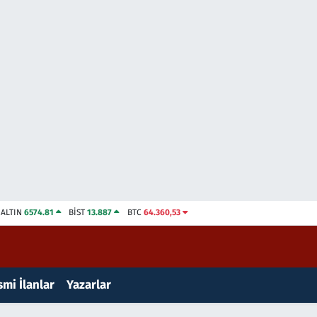
ALTIN
6574.81
BİST
13.887
BTC
64.360,53
mi İlanlar
Yazarlar