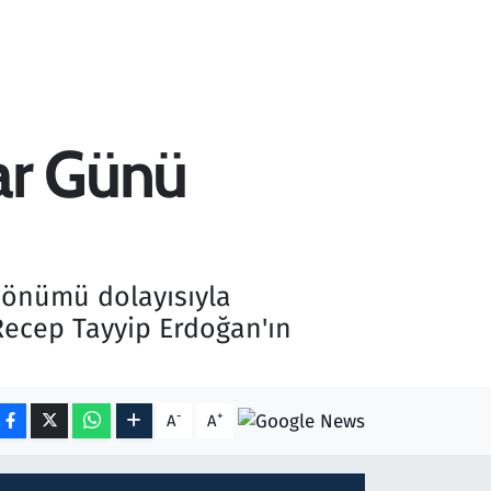
ar Günü
 dönümü dolayısıyla
ecep Tayyip Erdoğan'ın
-
+
A
A