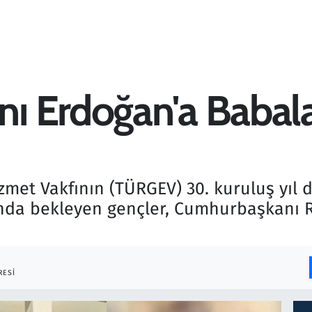
ı Erdoğan'a Babal
izmet Vakfının (TÜRGEV) 30. kuruluş yıl
nda bekleyen gençler, Cumhurbaşkanı R
RESI