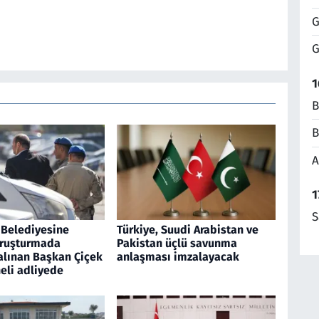
G
G
1
B
B
A
1
S
Belediyesine
Türkiye, Suudi Arabistan ve
oruşturmada
Pakistan üçlü savunma
alınan Başkan Çiçek
anlaşması imzalayacak
eli adliyede