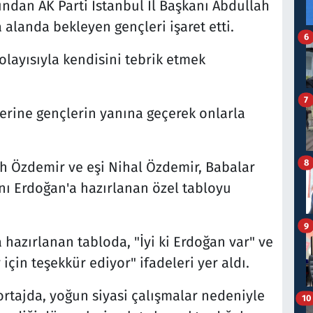
ndan AK Parti İstanbul İl Başkanı Abdullah
landa bekleyen gençleri işaret etti.
6
layısıyla kendisini tebrik etmek
7
rine gençlerin yanına geçerek onlarla
8
ah Özdemir ve eşi Nihal Özdemir, Babalar
ı Erdoğan'a hazırlanan özel tabloyu
9
 hazırlanan tabloda, "İyi ki Erdoğan var" ve
için teşekkür ediyor" ifadeleri yer aldı.
ortajda, yoğun siyasi çalışmalar nedeniyle
10