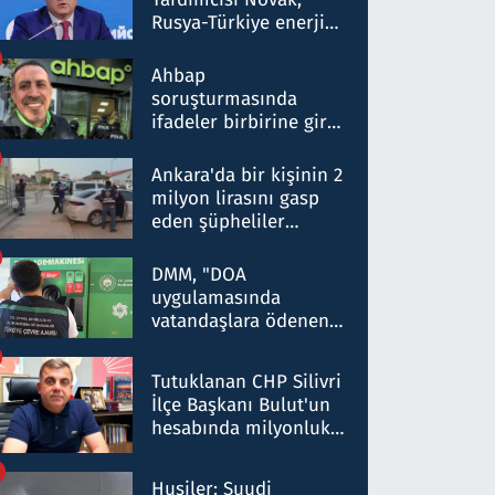
Rusya-Türkiye enerji
ortaklığının stratejik
nitelikte olduğunu
Ahbap
belirtti
soruşturmasında
ifadeler birbirine girdi:
Dokuz şüphelinin
ifadelerinden ortaya
Ankara'da bir kişinin 2
çıkan tablo şok etti
milyon lirasını gasp
eden şüpheliler
Kırıkkale'de yakalandı
DMM, "DOA
uygulamasında
vatandaşlara ödenen
iade tutarlarının
düşürüldüğü" iddiasını
Tutuklanan CHP Silivri
yalanladı
İlçe Başkanı Bulut'un
hesabında milyonluk
para trafiğine: Patron
talimat verdi, ben
Husiler: Suudi