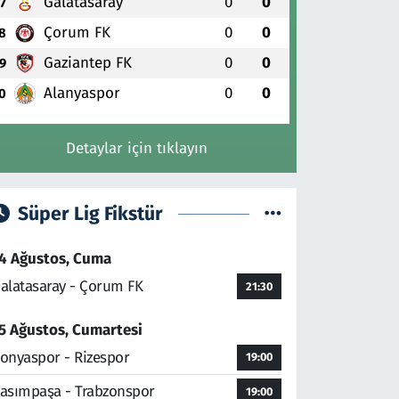
Galatasaray
0
0
7
Çorum FK
0
0
8
Gaziantep FK
0
0
9
Alanyaspor
0
0
0
Detaylar için tıklayın
Süper Lig Fikstür
4 Ağustos, Cuma
alatasaray - Çorum FK
21:30
5 Ağustos, Cumartesi
onyaspor - Rizespor
19:00
asımpaşa - Trabzonspor
19:00