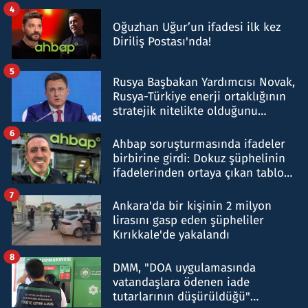
4
Oğuzhan Uğur’un ifadesi ilk kez
Diriliş Postası'nda!
5
Rusya Başbakan Yardımcısı Novak,
Rusya-Türkiye enerji ortaklığının
stratejik nitelikte olduğunu
belirtti
6
Ahbap soruşturmasında ifadeler
birbirine girdi: Dokuz şüphelinin
ifadelerinden ortaya çıkan tablo
şok etti
7
Ankara'da bir kişinin 2 milyon
lirasını gasp eden şüpheliler
Kırıkkale'de yakalandı
8
DMM, "DOA uygulamasında
vatandaşlara ödenen iade
tutarlarının düşürüldüğü"