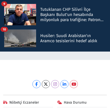
iddiasını yalanladı
9
Tutuklanan CHP Silivri İlçe
Başkanı Bulut'un hesabında
milyonluk para trafiğine: Patron
talimat verdi, ben gönderdim
10
Husiler: Suudi Arabistan'ın
Aramco tesislerini hedef aldık
Nöbetçi Eczaneler
Hava Durumu