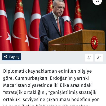
Resmi İlanlar
Rüya Tabirleri
Sağlık
Savunma Sanayi
Paylaş
-
+
A
A
Seçim 2023
Diplomatik kaynaklardan edinilen bilgiye
Spor
göre, Cumhurbaşkanı Erdoğan'ın yarınki
Teknoloji ve Bilim
Macaristan ziyaretinde iki ülke arasındaki
"stratejik ortaklığın", "genişletilmiş stratejik
Televizyon
ortaklık" seviyesine çıkarılması hedefleniyor