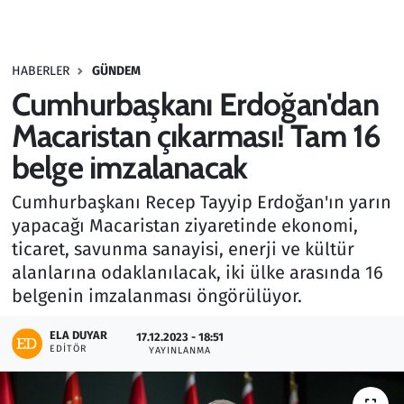
Gündem
HABERLER
GÜNDEM
Haber
Cumhurbaşkanı Erdoğan'dan
Kültür Sanat
Macaristan çıkarması! Tam 16
belge imzalanacak
Kurumsal Haberler
Cumhurbaşkanı Recep Tayyip Erdoğan'ın yarın
Lezzet Durağı
yapacağı Macaristan ziyaretinde ekonomi,
ticaret, savunma sanayisi, enerji ve kültür
Memur ve Kamu
alanlarına odaklanılacak, iki ülke arasında 16
belgenin imzalanması öngörülüyor.
Otomobil
ELA DUYAR
17.12.2023 - 18:51
EDITÖR
Oyun
YAYINLANMA
Ramazan