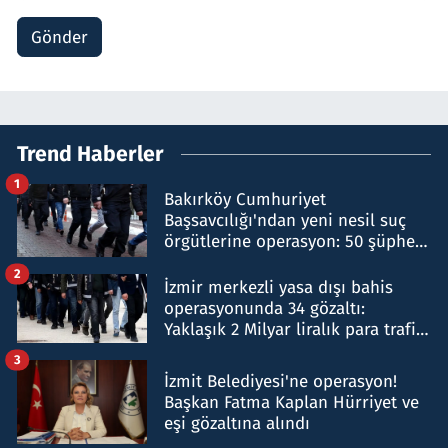
Gönder
Trend Haberler
1
Bakırköy Cumhuriyet
Başsavcılığı'ndan yeni nesil suç
örgütlerine operasyon: 50 şüpheli
hakkında gözaltı kararı
2
İzmir merkezli yasa dışı bahis
operasyonunda 34 gözaltı:
Yaklaşık 2 Milyar liralık para trafiği
tespit edildi
3
İzmit Belediyesi'ne operasyon!
Başkan Fatma Kaplan Hürriyet ve
eşi gözaltına alındı