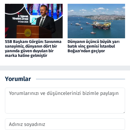
SSB Başkanı Görgün: Savunma
Dünyanın üçüncü büyük yarı
sanayimiz, dünyanın dört bir
batık vinç gemisi İstanbul
yanında güven duyulan bir
Boğazı'ndan geçiyor
marka haline gelmiştir
Yorumlar