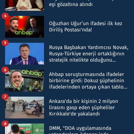
eşi gözaltına alındı
4
Oğuzhan Uğur’un ifadesi ilk kez
Diriliş Postası'nda!
5
Rusya Başbakan Yardımcısı Novak,
Rusya-Türkiye enerji ortaklığının
stratejik nitelikte olduğunu
belirtti
6
Ahbap soruşturmasında ifadeler
birbirine girdi: Dokuz şüphelinin
ifadelerinden ortaya çıkan tablo
şok etti
7
Ankara'da bir kişinin 2 milyon
lirasını gasp eden şüpheliler
Kırıkkale'de yakalandı
8
DMM, "DOA uygulamasında