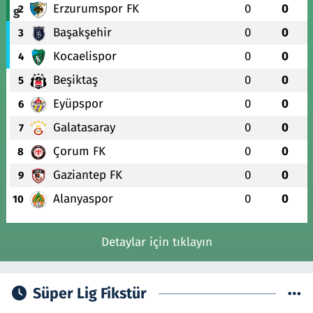
Erzurumspor FK
0
0
2
Başakşehir
0
0
3
Kocaelispor
0
0
4
Beşiktaş
0
0
5
Eyüpspor
0
0
6
Galatasaray
0
0
7
Çorum FK
0
0
8
Gaziantep FK
0
0
9
Alanyaspor
0
0
10
Detaylar için tıklayın
Süper Lig Fikstür