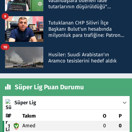
vatandaşlara ödenen iade
tutarlarının düşürüldüğü"
iddiasını yalanladı
9
Tutuklanan CHP Silivri İlçe
Başkanı Bulut'un hesabında
milyonluk para trafiğine: Patron
talimat verdi, ben gönderdim
10
Husiler: Suudi Arabistan'ın
Aramco tesislerini hedef aldık
Süper Lig Puan Durumu
Süper Lig
#
Takım
O
P
Amed
0
0
1