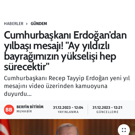
Gündem
HABERLER
GÜNDEM
Haber
Cumhurbaşkanı Erdoğan'dan
Kültür Sanat
yılbaşı mesajı! "Ay yıldızlı
bayrağımızın yükselişi hep
Kurumsal Haberler
sürecektir"
Lezzet Durağı
Cumhurbaşkanı Recep Tayyip Erdoğan yeni yıl
mesajını video üzerinden kamuoyuna
Memur ve Kamu
duyurdu...
Otomobil
BERFIN BITIRIM
31.12.2023 - 12:04
31.12.2023 - 12:21
MUHABIR
YAYINLANMA
GÜNCELLEME
Oyun
Ramazan