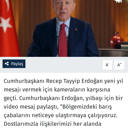
Resmi İlanlar
Rüya Tabirleri
Sağlık
Savunma Sanayi
Paylaş
-
+
A
A
Seçim 2023
Cumhurbaşkanı Recep Tayyip Erdoğan yeni yıl
Spor
mesajı vermek için kameraların karşısına
geçti. Cumhurbaşkanı Erdoğan, yılbaşı için bir
Teknoloji ve Bilim
video mesaj paylaştı, “Bölgemizdeki barış
çabalarını neticeye ulaştırmaya çalışıyoruz.
Televizyon
Dostlarımızla ilişkilerimizi her alanda