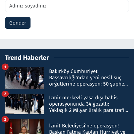
Gönder
Trend Haberler
1
Bakırköy Cumhuriyet
Başsavcılığı'ndan yeni nesil suç
örgütlerine operasyon: 50 şüpheli
hakkında gözaltı kararı
2
İzmir merkezli yasa dışı bahis
operasyonunda 34 gözaltı:
Yaklaşık 2 Milyar liralık para trafiği
tespit edildi
3
İzmit Belediyesi'ne operasyon!
Başkan Fatma Kaplan Hürriyet ve