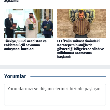
açıklama
Türkiye, Suudi Arabistan ve
FETÖ'nün suikast timindeki
Pakistan üçlü savunma
Karatepe'nin Muğla'da
anlaşması imzaladı
gösterdiği bölgelerde silah ve
mühimmat aramasına
başlandı
Yorumlar