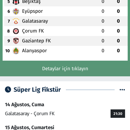
Beşiktaş
0
0
5
Eyüpspor
0
0
6
Galatasaray
0
0
7
Çorum FK
0
0
8
Gaziantep FK
0
0
9
Alanyaspor
0
0
10
Detaylar için tıklayın
Süper Lig Fikstür
14 Ağustos, Cuma
Galatasaray - Çorum FK
21:30
15 Ağustos, Cumartesi