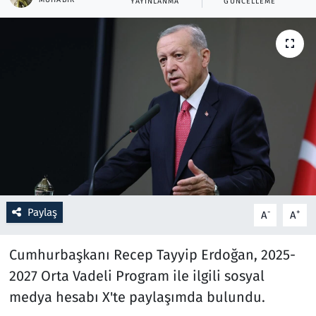
YAYINLANMA
GÜNCELLEME
Resmi İlanlar
Rüya Tabirleri
Sağlık
Savunma Sanayi
Seçim 2023
Spor
Paylaş
-
+
A
A
Teknoloji ve Bilim
Cumhurbaşkanı Recep Tayyip Erdoğan, 2025-
2027 Orta Vadeli Program ile ilgili sosyal
Televizyon
medya hesabı X'te paylaşımda bulundu.