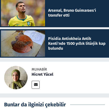
Arsenal, Bruno Guimaraes'i
transfer etti
Pisidia Antiokheia Antik
Kenti'nde 1500 yıllık litürjik kap
bulundu
MUHABIR
Hicret Yücel
Bunlar da ilginizi çekebilir