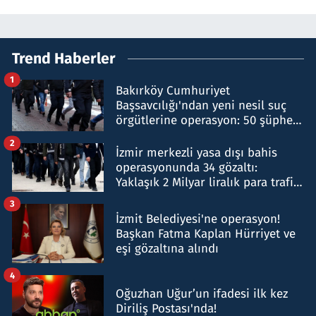
Trend Haberler
1
Bakırköy Cumhuriyet
Başsavcılığı'ndan yeni nesil suç
örgütlerine operasyon: 50 şüpheli
hakkında gözaltı kararı
2
İzmir merkezli yasa dışı bahis
operasyonunda 34 gözaltı:
Yaklaşık 2 Milyar liralık para trafiği
tespit edildi
3
İzmit Belediyesi'ne operasyon!
Başkan Fatma Kaplan Hürriyet ve
eşi gözaltına alındı
4
Oğuzhan Uğur’un ifadesi ilk kez
Diriliş Postası'nda!