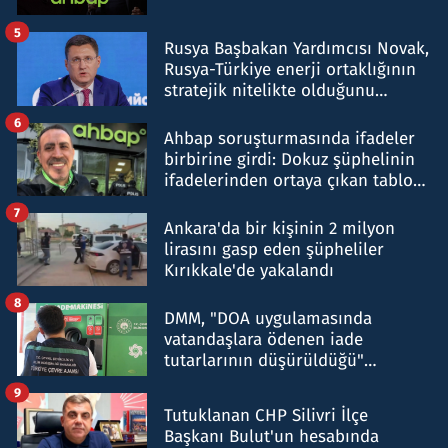
5
Rusya Başbakan Yardımcısı Novak,
Rusya-Türkiye enerji ortaklığının
stratejik nitelikte olduğunu
belirtti
6
Ahbap soruşturmasında ifadeler
birbirine girdi: Dokuz şüphelinin
ifadelerinden ortaya çıkan tablo
şok etti
7
Ankara'da bir kişinin 2 milyon
lirasını gasp eden şüpheliler
Kırıkkale'de yakalandı
8
DMM, "DOA uygulamasında
vatandaşlara ödenen iade
tutarlarının düşürüldüğü"
iddiasını yalanladı
9
Tutuklanan CHP Silivri İlçe
Başkanı Bulut'un hesabında