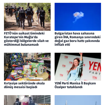
FETÖ'nün suikast timindeki
Bulgaristan hava sahasına
Karatepe'nin Muğla'da
giren İHA, Romanya sınırındaki
gösterdiği bölgelerde silah ve
doğal gaz boru hattı yakınında
mühimmat bulunamadı
infilak etti
Kırtasiye sektöründe okula
YENİ Parti Manisa İl Başkanı
dönüş mesaisi başladı
Özalper tutuklandı