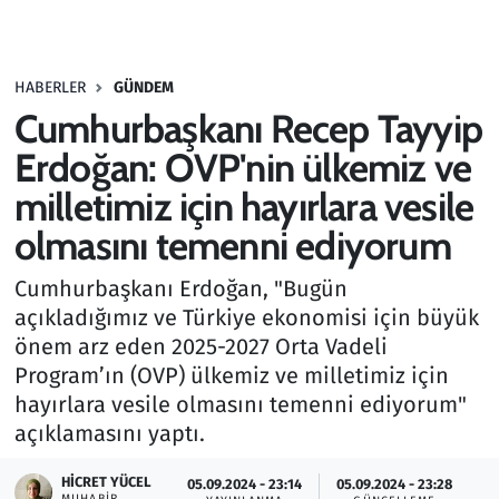
Gündem
HABERLER
GÜNDEM
Haber
Cumhurbaşkanı Recep Tayyip
Kültür Sanat
Erdoğan: OVP'nin ülkemiz ve
milletimiz için hayırlara vesile
Kurumsal Haberler
olmasını temenni ediyorum
Lezzet Durağı
Cumhurbaşkanı Erdoğan, "Bugün
açıkladığımız ve Türkiye ekonomisi için büyük
Memur ve Kamu
önem arz eden 2025-2027 Orta Vadeli
Program’ın (OVP) ülkemiz ve milletimiz için
Otomobil
hayırlara vesile olmasını temenni ediyorum"
açıklamasını yaptı.
Oyun
HICRET YÜCEL
05.09.2024 - 23:14
05.09.2024 - 23:28
Ramazan
MUHABIR