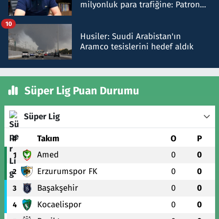
milyonluk para trafiğine: Patron
talimat verdi, ben gönderdim
10
Husiler: Suudi Arabistan'ın
Aramco tesislerini hedef aldık
Süper Lig Puan Durumu
Süper Lig
#
Takım
O
P
Amed
0
0
1
Erzurumspor FK
0
0
2
Başakşehir
0
0
3
Kocaelispor
0
0
4