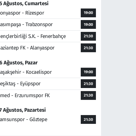
5 Ağustos, Cumartesi
onyaspor - Rizespor
19:00
asımpaşa - Trabzonspor
19:00
ençlerbirliği S.K. - Fenerbahçe
21:30
aziantep FK - Alanyaspor
21:30
6 Ağustos, Pazar
aşakşehir - Kocaelispor
19:00
eşiktaş - Eyüpspor
21:30
med - Erzurumspor FK
21:30
7 Ağustos, Pazartesi
amsunspor - Göztepe
21:30