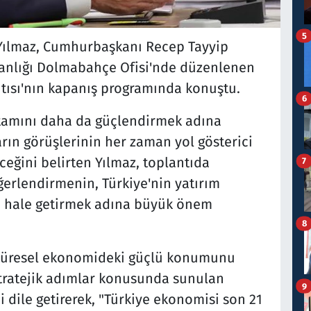
5
Yılmaz, Cumhurbaşkanı Recep Tayyip
anlığı Dolmabahçe Ofisi'nde düzenlenen
tısı'nın kapanış programında konuştu.
6
ortamını daha da güçlendirmek adına
arın görüşlerinin her zaman yol gösterici
ğini belirten Yılmaz, toplantıda
7
erlendirmenin, Türkiye'nin yatırım
ip hale getirmek adına büyük önem
8
 küresel ekonomideki güçlü konumunu
stratejik adımlar konusunda sunulan
9
i dile getirerek, "Türkiye ekonomisi son 21