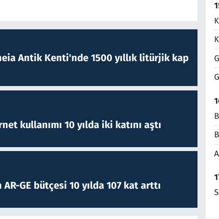
1
K
K
eia Antik Kenti'nde 1500 yıllık litürjik kap
G
G
1
B
rnet kullanımı 10 yılda iki katını aştı
B
A
1
 AR-GE bütçesi 10 yılda 107 kat arttı
S