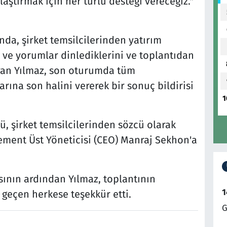
ylaştırmak için her türlü desteği vereceğiz."
da, şirket temsilcilerinden yatırım
 ve yorumlar dinlediklerini ve toplantıdan
taran Yılmaz, son oturumda tüm
larına son halini vererek bir sonuç bildirisi
1
, şirket temsilcilerinden sözcü olarak
ment Üst Yöneticisi (CEO) Manraj Sekhon'a
ının ardından Yılmaz, toplantının
1
eçen herkese teşekkür etti.
G