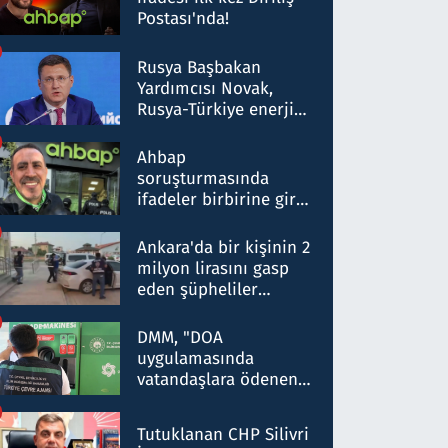
Postası'nda!
Rusya Başbakan
Yardımcısı Novak,
Rusya-Türkiye enerji
ortaklığının stratejik
nitelikte olduğunu
Ahbap
belirtti
soruşturmasında
ifadeler birbirine girdi:
Dokuz şüphelinin
ifadelerinden ortaya
Ankara'da bir kişinin 2
çıkan tablo şok etti
milyon lirasını gasp
eden şüpheliler
Kırıkkale'de yakalandı
DMM, "DOA
uygulamasında
vatandaşlara ödenen
iade tutarlarının
düşürüldüğü" iddiasını
Tutuklanan CHP Silivri
yalanladı