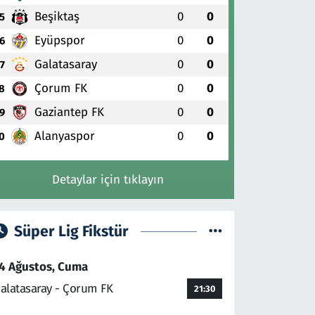
Beşiktaş
0
0
5
Eyüpspor
0
0
6
Galatasaray
0
0
7
Çorum FK
0
0
8
Gaziantep FK
0
0
9
Alanyaspor
0
0
0
Detaylar için tıklayın
Süper Lig Fikstür
4 Ağustos, Cuma
alatasaray - Çorum FK
21:30