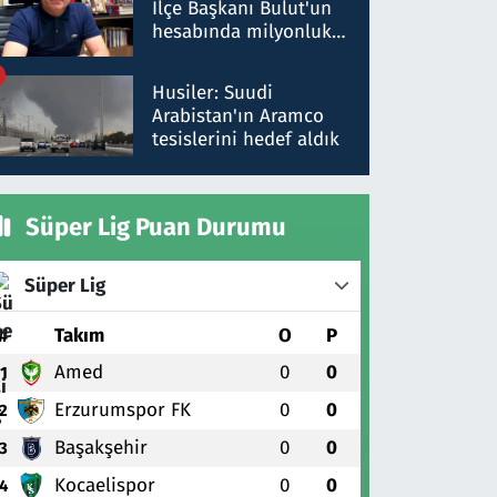
İlçe Başkanı Bulut'un
hesabında milyonluk
para trafiğine: Patron
talimat verdi, ben
Husiler: Suudi
gönderdim
Arabistan'ın Aramco
tesislerini hedef aldık
Süper Lig Puan Durumu
Süper Lig
#
Takım
O
P
Amed
0
0
1
Erzurumspor FK
0
0
2
Başakşehir
0
0
3
Kocaelispor
0
0
4