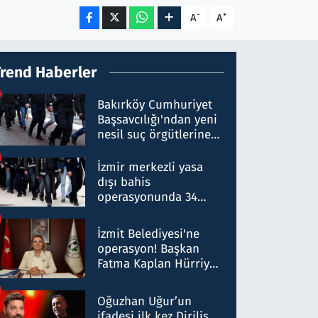
-
+
A
A
Trend Haberler
Bakırköy Cumhuriyet
Başsavcılığı'ndan yeni
nesil suç örgütlerine
operasyon: 50 şüpheli
hakkında gözaltı kararı
İzmir merkezli yasa
dışı bahis
operasyonunda 34
gözaltı: Yaklaşık 2
Milyar liralık para
İzmit Belediyesi'ne
trafiği tespit edildi
operasyon! Başkan
Fatma Kaplan Hürriyet
ve eşi gözaltına alındı
Oğuzhan Uğur’un
ifadesi ilk kez Diriliş