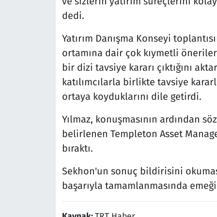
ve sizlerin yatırım süreçlerini kola
dedi.
Yatırım Danışma Konseyi toplantısın
ortamına dair çok kıymetli öneriler
bir dizi tavsiye kararı çıktığını ak
katılımcılarla birlikte tavsiye karar
ortaya koyduklarını dile getirdi.
Yılmaz, konuşmasının ardından sözü
belirlenen Templeton Asset Manage
bıraktı.
Sekhon'un sonuç bildirisini okumas
başarıyla tamamlanmasında emeği g
Kaynak:
TRT Haber