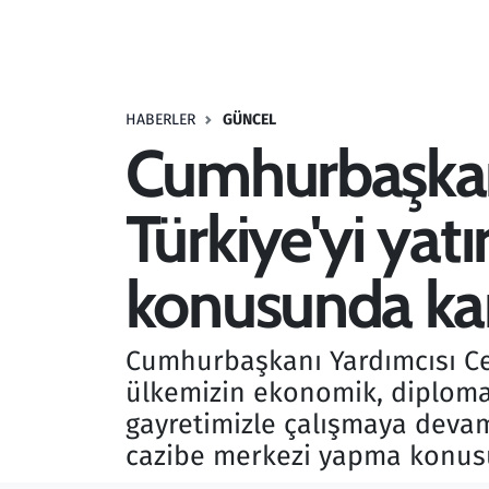
Resmi İlanlar
Rüya Tabirleri
HABERLER
GÜNCEL
Cumhurbaşkanı
Sağlık
Türkiye'yi ya
Savunma Sanayi
Seçim 2023
konusunda kar
Spor
Cumhurbaşkanı Yardımcısı Cev
Teknoloji ve Bilim
ülkemizin ekonomik, diplomat
gayretimizle çalışmaya devam 
Televizyon
cazibe merkezi yapma konusu