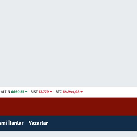
ALTIN
6660.55
BİST
13.779
BTC
64.944,08
mi İlanlar
Yazarlar