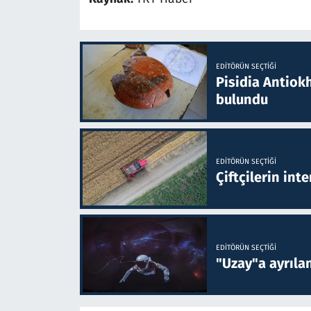
EDITÖRÜN SEÇTIĞI
Pisidia Antiokh
bulundu
EDITÖRÜN SEÇTIĞI
Çiftçilerin inte
EDITÖRÜN SEÇTIĞI
"Uzay"a ayrılan