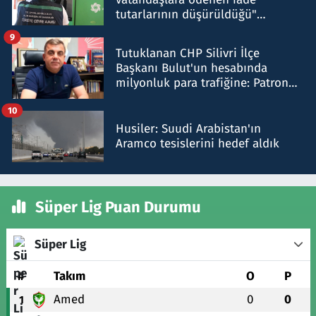
tutarlarının düşürüldüğü"
iddiasını yalanladı
9
Tutuklanan CHP Silivri İlçe
Başkanı Bulut'un hesabında
milyonluk para trafiğine: Patron
talimat verdi, ben gönderdim
10
Husiler: Suudi Arabistan'ın
Aramco tesislerini hedef aldık
Süper Lig Puan Durumu
Süper Lig
#
Takım
O
P
Amed
0
0
1