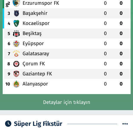
Erzurumspor FK
0
0
2
Başakşehir
0
0
3
Kocaelispor
0
0
4
Beşiktaş
0
0
5
Eyüpspor
0
0
6
Galatasaray
0
0
7
Çorum FK
0
0
8
Gaziantep FK
0
0
9
Alanyaspor
0
0
10
Detaylar için tıklayın
Süper Lig Fikstür