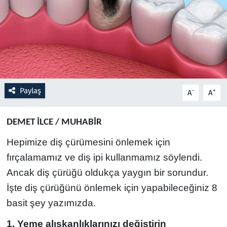
Resmi İlanlar
Rüya Tabirleri
Sağlık
Paylaş
-
+
A
A
Savunma Sanayi
DEMET İLCE / MUHABİR
Seçim 2023
Hepimize diş çürümesini önlemek için
Spor
fırçalamamız ve diş ipi kullanmamız söylendi.
Ancak diş çürüğü oldukça yaygın bir sorundur.
Teknoloji ve Bilim
İşte diş çürüğünü önlemek için yapabileceğiniz 8
basit şey yazımızda.
Televizyon
1. Yeme alışkanlıklarınızı değiştirin