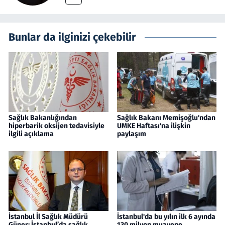
Bunlar da ilginizi çekebilir
Sağlık Bakanlığından
Sağlık Bakanı Memişoğlu'ndan
hiperbarik oksijen tedavisiyle
UMKE Haftası'na ilişkin
ilgili açıklama
paylaşım
İstanbul İl Sağlık Müdürü
İstanbul'da bu yılın ilk 6 ayında
Güner: İstanbul’da sağlık
130 milyon muayene