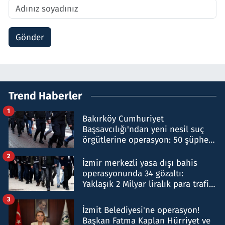
Gönder
Trend Haberler
1
Bakırköy Cumhuriyet
Başsavcılığı'ndan yeni nesil suç
örgütlerine operasyon: 50 şüpheli
hakkında gözaltı kararı
2
İzmir merkezli yasa dışı bahis
operasyonunda 34 gözaltı:
Yaklaşık 2 Milyar liralık para trafiği
tespit edildi
3
İzmit Belediyesi'ne operasyon!
Başkan Fatma Kaplan Hürriyet ve