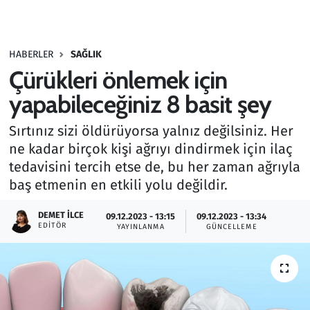
Gündem
HABERLER
SAĞLIK
Haber
Çürükleri önlemek için
Kültür Sanat
yapabileceğiniz 8 basit şey
Sırtınız sizi öldürüyorsa yalnız değilsiniz. Her
Kurumsal Haberler
ne kadar birçok kişi ağrıyı dindirmek için ilaç
tedavisini tercih etse de, bu her zaman ağrıyla
Lezzet Durağı
baş etmenin en etkili yolu değildir.
Memur ve Kamu
DEMET İLCE
09.12.2023 - 13:15
09.12.2023 - 13:34
EDITÖR
YAYINLANMA
GÜNCELLEME
Otomobil
Oyun
Ramazan