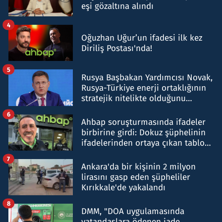
eşi gözaltına alındı
4
Oğuzhan Uğur’un ifadesi ilk kez
Diriliş Postası'nda!
5
Rusya Başbakan Yardımcısı Novak,
Rusya-Türkiye enerji ortaklığının
stratejik nitelikte olduğunu
belirtti
6
Ahbap soruşturmasında ifadeler
birbirine girdi: Dokuz şüphelinin
ifadelerinden ortaya çıkan tablo
şok etti
7
Ankara'da bir kişinin 2 milyon
lirasını gasp eden şüpheliler
Kırıkkale'de yakalandı
8
DMM, "DOA uygulamasında
vatandaşlara ödenen iade