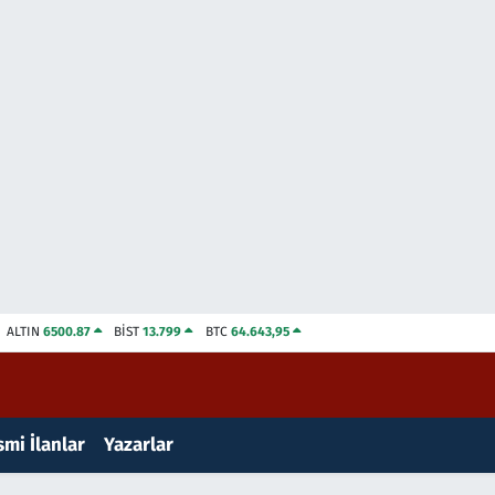
ALTIN
6500.87
BİST
13.799
BTC
64.643,95
mi İlanlar
Yazarlar