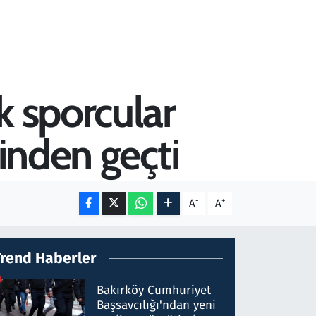
k sporcular
rinden geçti
-
+
A
A
Trend Haberler
Bakırköy Cumhuriyet
Başsavcılığı'ndan yeni