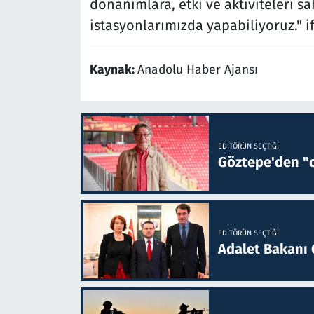
donanımlara, etki ve aktiviteleri sa
istasyonlarımızda yapabiliyoruz." i
Kaynak:
Anadolu Haber Ajansı
EDITÖRÜN SEÇTIĞI
Göztepe'den "o
EDITÖRÜN SEÇTIĞI
Adalet Bakanı 