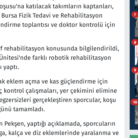
oşusu'na katılacak takımların kaptanları,
ursa Fizik Tedavi ve Rehabilitasyon
7
endirme toplantısı ve doktor kontrolü için
8
 rehabilitasyon konusunda bilgilendirildi,
nitesi'nde farklı robotik rehabilitasyon
 yaptı.
9
arak eklem açma ve kas güçlendirme için
ç kontrol çalışmaları, yer çekimini elimine
zersizleri gerçekleştiren sporcular, koşu
10
 günü tamamladı.
n Pekşen, yaptığı açıklamada, sporcuların
ga, kalça ve diz eklemlerinde yaralanma ve