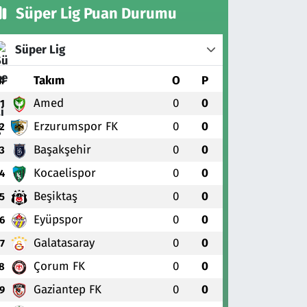
Süper Lig Puan Durumu
Süper Lig
#
Takım
O
P
Amed
0
0
1
Erzurumspor FK
0
0
2
Başakşehir
0
0
3
Kocaelispor
0
0
4
Beşiktaş
0
0
5
Eyüpspor
0
0
6
Galatasaray
0
0
7
Çorum FK
0
0
8
Gaziantep FK
0
0
9