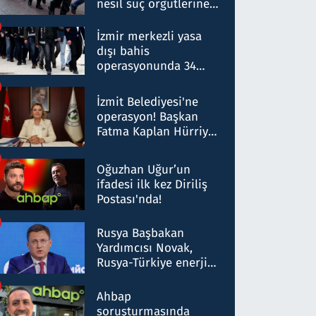
nesil suç örgütlerine
operasyon: 50 şüpheli
hakkında gözaltı kararı
İzmir merkezli yasa
dışı bahis
operasyonunda 34
gözaltı: Yaklaşık 2
Milyar liralık para
İzmit Belediyesi'ne
trafiği tespit edildi
operasyon! Başkan
Fatma Kaplan Hürriyet
ve eşi gözaltına alındı
Oğuzhan Uğur’un
ifadesi ilk kez Diriliş
Postası'nda!
Rusya Başbakan
Yardımcısı Novak,
Rusya-Türkiye enerji
ortaklığının stratejik
nitelikte olduğunu
Ahbap
belirtti
soruşturmasında