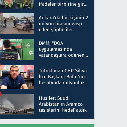
ifadeler birbirine girdi:
Dokuz şüphelinin
ifadelerinden ortaya
Ankara'da bir kişinin 2
çıkan tablo şok etti
milyon lirasını gasp
eden şüpheliler
Kırıkkale'de yakalandı
DMM, "DOA
uygulamasında
vatandaşlara ödenen
iade tutarlarının
düşürüldüğü" iddiasını
Tutuklanan CHP Silivri
yalanladı
İlçe Başkanı Bulut'un
hesabında milyonluk
para trafiğine: Patron
talimat verdi, ben
Husiler: Suudi
gönderdim
Arabistan'ın Aramco
tesislerini hedef aldık