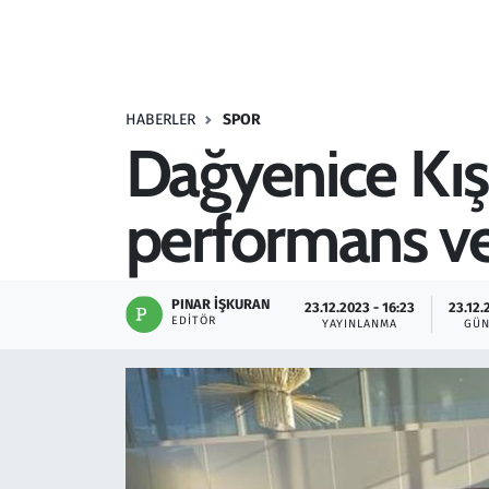
Resmi İlanlar
Rüya Tabirleri
HABERLER
SPOR
Dağyenice Kış
Sağlık
performans ve 
Savunma Sanayi
Seçim 2023
PINAR İŞKURAN
23.12.2023 - 16:23
23.12.
EDITÖR
YAYINLANMA
GÜN
Spor
Teknoloji ve Bilim
Televizyon