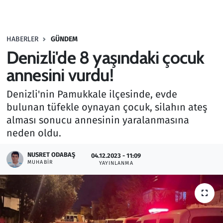
Gündem
HABERLER
GÜNDEM
Haber
Denizli'de 8 yaşındaki çocuk
Kültür Sanat
annesini vurdu!
Denizli'nin Pamukkale ilçesinde, evde
Kurumsal Haberler
bulunan tüfekle oynayan çocuk, silahın ateş
alması sonucu annesinin yaralanmasına
Lezzet Durağı
neden oldu.
Memur ve Kamu
NUSRET ODABAŞ
04.12.2023 - 11:09
MUHABIR
YAYINLANMA
Otomobil
Oyun
Ramazan