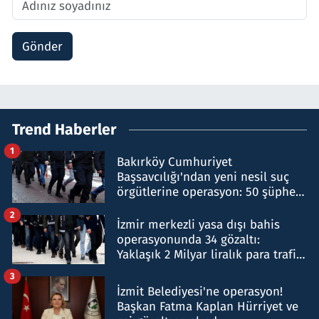
Gönder
Trend Haberler
1
Bakırköy Cumhuriyet
Başsavcılığı'ndan yeni nesil suç
örgütlerine operasyon: 50 şüpheli
hakkında gözaltı kararı
2
İzmir merkezli yasa dışı bahis
operasyonunda 34 gözaltı:
Yaklaşık 2 Milyar liralık para trafiği
tespit edildi
3
İzmit Belediyesi'ne operasyon!
Başkan Fatma Kaplan Hürriyet ve