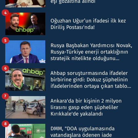
eşi gözaltına alındı
4
Oğuzhan Uğur’un ifadesi ilk kez
Diriliş Postası'nda!
5
Rusya Başbakan Yardımcısı Novak,
Rusya-Türkiye enerji ortaklığının
stratejik nitelikte olduğunu
belirtti
6
Ahbap soruşturmasında ifadeler
birbirine girdi: Dokuz şüphelinin
ifadelerinden ortaya çıkan tablo
şok etti
7
Ankara'da bir kişinin 2 milyon
lirasını gasp eden şüpheliler
Kırıkkale'de yakalandı
8
DMM, "DOA uygulamasında
vatandaşlara ödenen iade