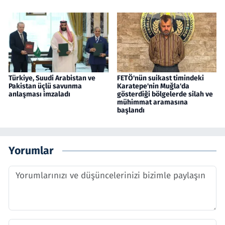
Türkiye, Suudi Arabistan ve
FETÖ'nün suikast timindeki
Pakistan üçlü savunma
Karatepe'nin Muğla'da
anlaşması imzaladı
gösterdiği bölgelerde silah ve
mühimmat aramasına
başlandı
Yorumlar