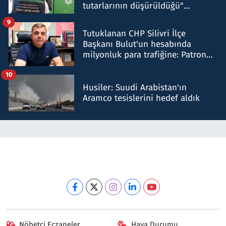
tutarlarının düşürüldüğü"
iddiasını yalanladı
9
Tutuklanan CHP Silivri İlçe
Başkanı Bulut'un hesabında
milyonluk para trafiğine: Patron
talimat verdi, ben gönderdim
10
Husiler: Suudi Arabistan'ın
Aramco tesislerini hedef aldık
Nöbetçi Eczaneler
Hava Durumu