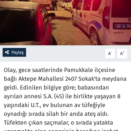
Resmi İlanlar
Rüya Tabirleri
Sağlık
Paylaş
-
+
A
A
Savunma Sanayi
Olay, gece saatlerinde Pamukkale ilçesine
Seçim 2023
bağlı Aktepe Mahallesi 2407 Sokak'ta meydana
geldi. Edinilen bilgiye göre; babasından
Spor
ayrılan annesi S.A. (45) ile birlikte yaşayan 8
Teknoloji ve Bilim
yaşındaki U.T., ev bulunan av tüfeğiyle
oynadığı sırada silah bir anda ateş aldı.
Televizyon
Tüfekten çıkan saçmalar, o sırada yatakta