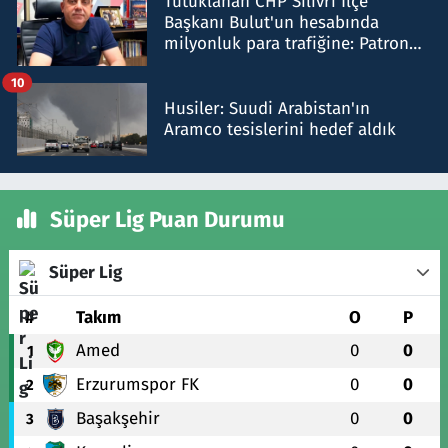
Tutuklanan CHP Silivri İlçe
Başkanı Bulut'un hesabında
milyonluk para trafiğine: Patron
talimat verdi, ben gönderdim
10
Husiler: Suudi Arabistan'ın
Aramco tesislerini hedef aldık
Süper Lig Puan Durumu
Süper Lig
#
Takım
O
P
Amed
0
0
1
Erzurumspor FK
0
0
2
Başakşehir
0
0
3