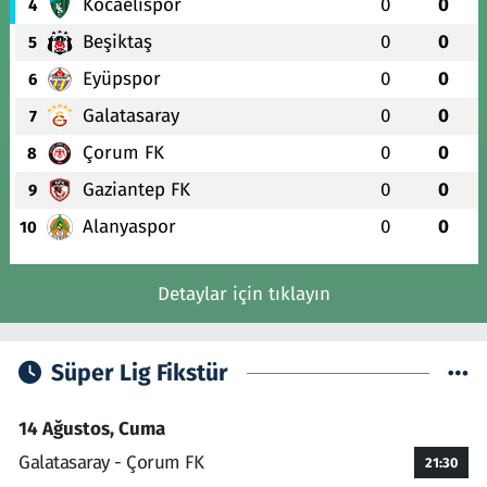
Kocaelispor
0
0
4
Beşiktaş
0
0
5
Eyüpspor
0
0
6
Galatasaray
0
0
7
Çorum FK
0
0
8
Gaziantep FK
0
0
9
Alanyaspor
0
0
10
Detaylar için tıklayın
Süper Lig Fikstür
14 Ağustos, Cuma
Galatasaray - Çorum FK
21:30