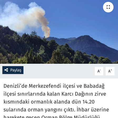
Resmi İlanlar
Rüya Tabirleri
Sağlık
Savunma Sanayi
Seçim 2023
Paylaş
-
+
A
A
Spor
Denizli’de Merkezefendi ilçesi ve Babadağ
Teknoloji ve Bilim
ilçesi sınırlarında kalan Karcı Dağının zirve
kısmındaki ormanlık alanda dün 14.20
Televizyon
sularında orman yangını çıktı. İhbar üzerine
harekete geçen Orman Bölge Müdürlüğü