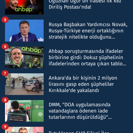
Oğuzhan Uğur’un ifadesi ilk kez
Diriliş Postası'nda!
5
Rusya Başbakan Yardımcısı Novak,
Rusya-Türkiye enerji ortaklığının
stratejik nitelikte olduğunu
belirtti
6
Ahbap soruşturmasında ifadeler
birbirine girdi: Dokuz şüphelinin
ifadelerinden ortaya çıkan tablo
şok etti
7
Ankara'da bir kişinin 2 milyon
lirasını gasp eden şüpheliler
Kırıkkale'de yakalandı
8
DMM, "DOA uygulamasında
vatandaşlara ödenen iade
tutarlarının düşürüldüğü"
iddiasını yalanladı
9