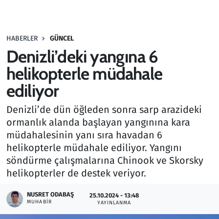
Gündem
HABERLER
GÜNCEL
Haber
Denizli’deki yangına 6
Kültür Sanat
helikopterle müdahale
ediliyor
Kurumsal Haberler
Denizli’de dün öğleden sonra sarp arazideki
Lezzet Durağı
ormanlık alanda başlayan yangınına kara
müdahalesinin yanı sıra havadan 6
Memur ve Kamu
helikopterle müdahale ediliyor. Yangını
söndürme çalışmalarına Chinook ve Skorsky
Otomobil
helikopterler de destek veriyor.
Oyun
NUSRET ODABAŞ
25.10.2024 - 13:48
MUHABIR
YAYINLANMA
Ramazan