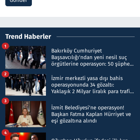
Gönder
Trend Haberler
1
Bakırköy Cumhuriyet
Başsavcılığı'ndan yeni nesil suç
örgütlerine operasyon: 50 şüpheli
hakkında gözaltı kararı
2
İzmir merkezli yasa dışı bahis
operasyonunda 34 gözaltı:
Yaklaşık 2 Milyar liralık para trafiği
tespit edildi
3
İzmit Belediyesi'ne operasyon!
Başkan Fatma Kaplan Hürriyet ve
eşi gözaltına alındı
4