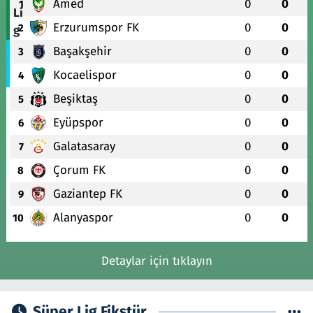
Amed
0
0
1
Erzurumspor FK
0
0
2
Başakşehir
0
0
3
Kocaelispor
0
0
4
Beşiktaş
0
0
5
Eyüpspor
0
0
6
Galatasaray
0
0
7
Çorum FK
0
0
8
Gaziantep FK
0
0
9
Alanyaspor
0
0
10
Detaylar için tıklayın
Süper Lig Fikstür