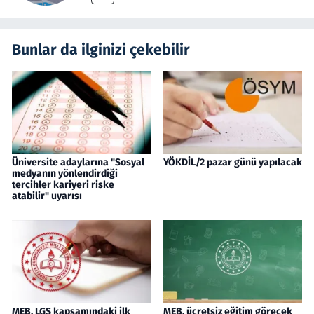
Bunlar da ilginizi çekebilir
Üniversite adaylarına "Sosyal
YÖKDİL/2 pazar günü yapılacak
medyanın yönlendirdiği
tercihler kariyeri riske
atabilir" uyarısı
MEB, LGS kapsamındaki ilk
MEB, ücretsiz eğitim görecek