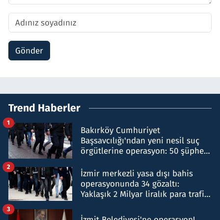
Gönder
Trend Haberler
1
Bakırköy Cumhuriyet
Başsavcılığı'ndan yeni nesil suç
örgütlerine operasyon: 50 şüpheli
hakkında gözaltı kararı
2
İzmir merkezli yasa dışı bahis
operasyonunda 34 gözaltı:
Yaklaşık 2 Milyar liralık para trafiği
tespit edildi
3
İzmit Belediyesi'ne operasyon!