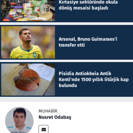
Kırtasiye sektöründe okula
dönüş mesaisi başladı
Arsenal, Bruno Guimaraes'i
transfer etti
Pisidia Antiokheia Antik
Kenti'nde 1500 yıllık litürjik kap
bulundu
MUHABIR
Nusret Odabaş