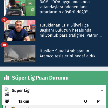
DMM, "DOA uygulamasında
vatandaşlara ödenen iade
tutarlarının düşürüldüğü"
iddiasını yalanladı
9
Tutuklanan CHP Silivri İlçe
Başkanı Bulut'un hesabında
milyonluk para trafiğine: Patron
talimat verdi, ben gönderdim
10
Husiler: Suudi Arabistan'ın
Aramco tesislerini hedef aldık
Süper Lig Puan Durumu
Süper Lig
#
Takım
O
P