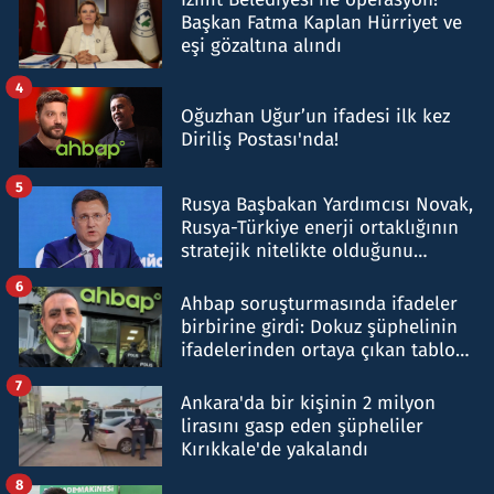
Başkan Fatma Kaplan Hürriyet ve
eşi gözaltına alındı
4
Oğuzhan Uğur’un ifadesi ilk kez
Diriliş Postası'nda!
5
Rusya Başbakan Yardımcısı Novak,
Rusya-Türkiye enerji ortaklığının
stratejik nitelikte olduğunu
belirtti
6
Ahbap soruşturmasında ifadeler
birbirine girdi: Dokuz şüphelinin
ifadelerinden ortaya çıkan tablo
şok etti
7
Ankara'da bir kişinin 2 milyon
lirasını gasp eden şüpheliler
Kırıkkale'de yakalandı
8