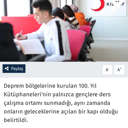
Resmi İlanlar
Rüya Tabirleri
Sağlık
Savunma Sanayi
Paylaş
-
+
A
A
Seçim 2023
Deprem bölgelerine kurulan 100. Yıl
Spor
Kütüphaneleri'nin yalnızca gençlere ders
Teknoloji ve Bilim
çalışma ortamı sunmadığı, aynı zamanda
onların geleceklerine açılan bir kapı olduğu
Televizyon
belirtildi.