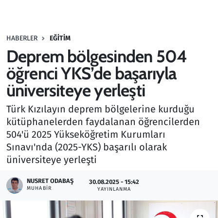
Gündem
HABERLER
EĞITIM
Haber
Deprem bölgesinden 504
Kültür Sanat
öğrenci YKS’de başarıyla
üniversiteye yerleşti
Kurumsal Haberler
Türk Kızılayın deprem bölgelerine kurduğu
Lezzet Durağı
kütüphanelerden faydalanan öğrencilerden
504'ü 2025 Yükseköğretim Kurumları
Memur ve Kamu
Sınavı'nda (2025-YKS) başarılı olarak
üniversiteye yerleşti
Otomobil
NUSRET ODABAŞ
30.08.2025 - 15:42
MUHABIR
Oyun
YAYINLANMA
Ramazan