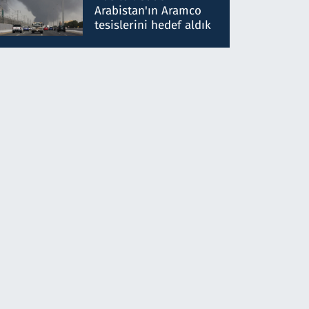
gönderdim
Arabistan'ın Aramco
tesislerini hedef aldık