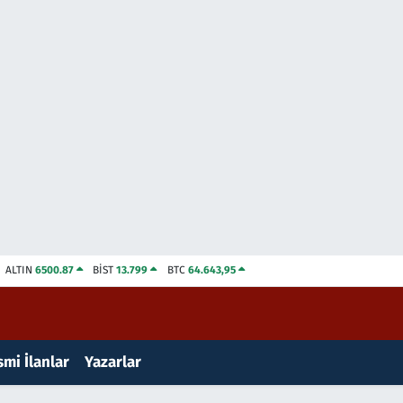
ALTIN
6500.87
BİST
13.799
BTC
64.643,95
mi İlanlar
Yazarlar