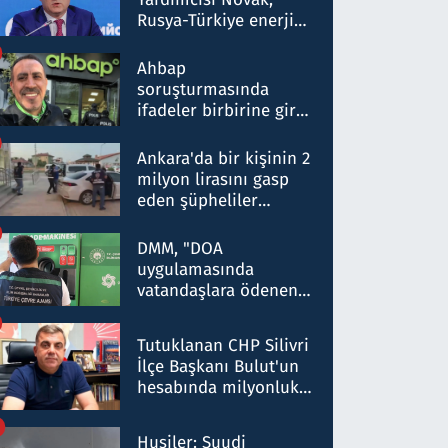
Rusya-Türkiye enerji
ortaklığının stratejik
nitelikte olduğunu
Ahbap
belirtti
soruşturmasında
ifadeler birbirine girdi:
Dokuz şüphelinin
ifadelerinden ortaya
Ankara'da bir kişinin 2
çıkan tablo şok etti
milyon lirasını gasp
eden şüpheliler
Kırıkkale'de yakalandı
DMM, "DOA
uygulamasında
vatandaşlara ödenen
iade tutarlarının
düşürüldüğü" iddiasını
Tutuklanan CHP Silivri
yalanladı
İlçe Başkanı Bulut'un
hesabında milyonluk
para trafiğine: Patron
talimat verdi, ben
Husiler: Suudi