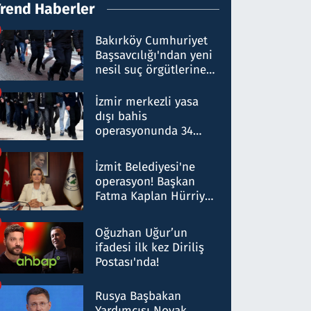
Trend Haberler
Bakırköy Cumhuriyet
Başsavcılığı'ndan yeni
nesil suç örgütlerine
operasyon: 50 şüpheli
hakkında gözaltı kararı
İzmir merkezli yasa
dışı bahis
operasyonunda 34
gözaltı: Yaklaşık 2
Milyar liralık para
İzmit Belediyesi'ne
trafiği tespit edildi
operasyon! Başkan
Fatma Kaplan Hürriyet
ve eşi gözaltına alındı
Oğuzhan Uğur’un
ifadesi ilk kez Diriliş
Postası'nda!
Rusya Başbakan
Yardımcısı Novak,