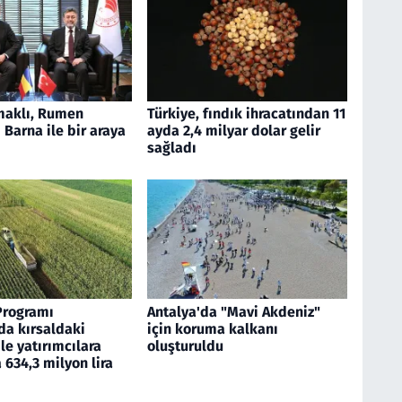
aklı, Rumen
Türkiye, fındık ihracatından 11
Barna ile bir araya
ayda 2,4 milyar dolar gelir
sağladı
Programı
Antalya'da "Mavi Akdeniz"
a kırsaldaki
için koruma kalkanı
ile yatırımcılara
oluşturuldu
634,3 milyon lira