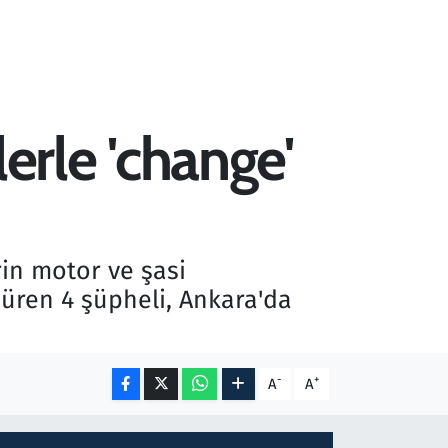
rle 'change'
in motor ve şasi
süren 4 şüpheli, Ankara'da
-
+
A
A