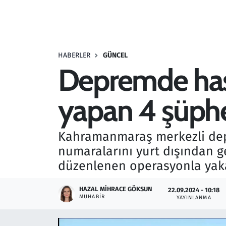
Resmi İlanlar
Rüya Tabirleri
HABERLER
GÜNCEL
Depremde hasa
Sağlık
yapan 4 şüphe
Savunma Sanayi
Seçim 2023
Kahramanmaraş merkezli depr
numaralarını yurt dışından ge
Spor
düzenlenen operasyonla yak
Teknoloji ve Bilim
HAZAL MIHRACE GÖKSUN
22.09.2024 - 10:18
MUHABIR
YAYINLANMA
Televizyon