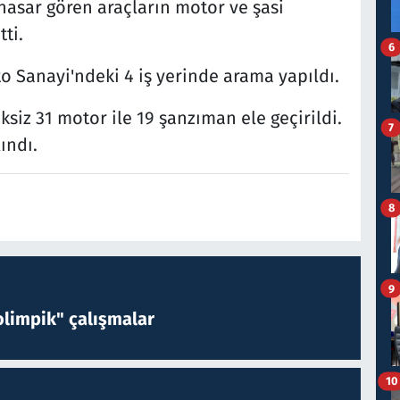
asar gören araçların motor ve şasi
ti.
6
 Sanayi'ndeki 4 iş yerinde arama yapıldı.
ksiz 31 motor ile 19 şanzıman ele geçirildi.
7
ındı.
8
9
limpik" çalışmalar
10