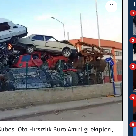
1
2
3
4
5
esi Oto Hırsızlık Büro Amirliği ekipleri,