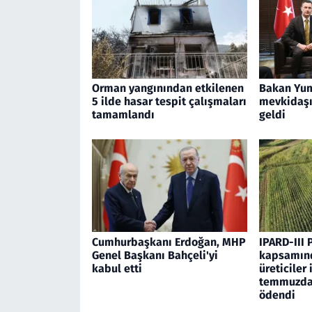
Orman yangınından etkilenen
Bakan Yum
5 ilde hasar tespit çalışmaları
mevkidaşı 
tamamlandı
geldi
Cumhurbaşkanı Erdoğan, MHP
IPARD-III 
Genel Başkanı Bahçeli'yi
kapsamınd
kabul etti
üreticiler 
temmuzda 
ödendi