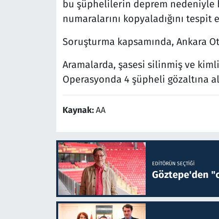
bu şüphelilerin deprem nedeniyle h
numaralarını kopyaladığını tespit et
Soruşturma kapsamında, Ankara Oto
Aramalarda, şasesi silinmiş ve kimli
Operasyonda 4 şüpheli gözaltına al
Kaynak:
AA
EDITÖRÜN SEÇTIĞI
Göztepe'den "o