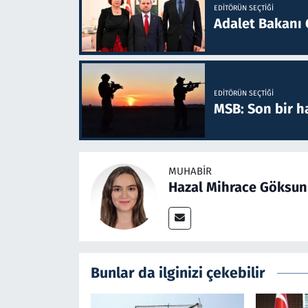
EDITÖRÜN SEÇTIĞI
Adalet Bakanı 
EDITÖRÜN SEÇTIĞI
MSB: Son bir ha
MUHABIR
Hazal Mihrace Göksun
Bunlar da ilginizi çekebilir