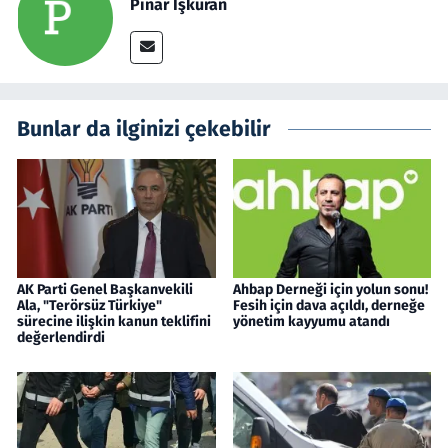
Pınar İşkuran
Bunlar da ilginizi çekebilir
AK Parti Genel Başkanvekili
Ahbap Derneği için yolun sonu!
Ala, "Terörsüz Türkiye"
Fesih için dava açıldı, derneğe
sürecine ilişkin kanun teklifini
yönetim kayyumu atandı
değerlendirdi