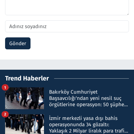
Gönder
Trend Haberler
1
Bakırköy Cumhuriyet
Başsavcılığı'ndan yeni nesil suç
örgütlerine operasyon: 50 şüpheli
hakkında gözaltı kararı
2
İzmir merkezli yasa dışı bahis
operasyonunda 34 gözaltı:
Yaklaşık 2 Milyar liralık para trafiği