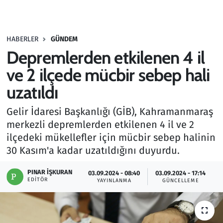
Gündem
HABERLER
GÜNDEM
Haber
Depremlerden etkilenen 4 il
Kültür Sanat
ve 2 ilçede mücbir sebep hali
uzatıldı
Kurumsal Haberler
Gelir İdaresi Başkanlığı (GİB), Kahramanmaraş
Lezzet Durağı
merkezli depremlerden etkilenen 4 il ve 2
ilçedeki mükellefler için mücbir sebep halinin
Memur ve Kamu
30 Kasım'a kadar uzatıldığını duyurdu.
Otomobil
PINAR İŞKURAN
03.09.2024 - 08:40
03.09.2024 - 17:14
EDITÖR
YAYINLANMA
GÜNCELLEME
Oyun
Ramazan