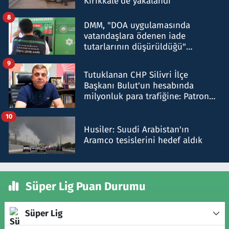
Kırıkkale'de yakalandı
8
DMM, "DOA uygulamasında
vatandaşlara ödenen iade
tutarlarının düşürüldüğü"
iddiasını yalanladı
9
Tutuklanan CHP Silivri İlçe
Başkanı Bulut'un hesabında
milyonluk para trafiğine: Patron
talimat verdi, ben gönderdim
10
Husiler: Suudi Arabistan'ın
Aramco tesislerini hedef aldık
Süper Lig Puan Durumu
Süper Lig