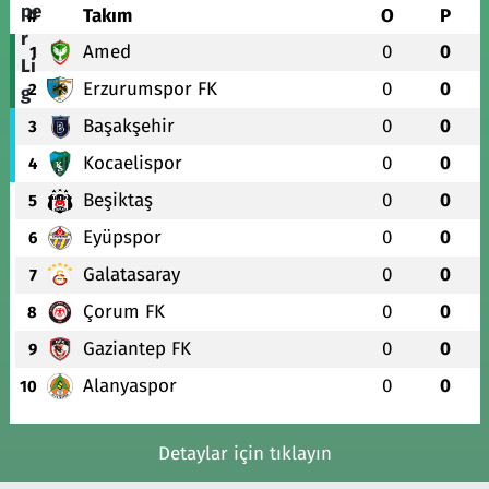
#
Takım
O
P
Amed
0
0
1
Erzurumspor FK
0
0
2
Başakşehir
0
0
3
Kocaelispor
0
0
4
Beşiktaş
0
0
5
Eyüpspor
0
0
6
Galatasaray
0
0
7
Çorum FK
0
0
8
Gaziantep FK
0
0
9
Alanyaspor
0
0
10
Detaylar için tıklayın