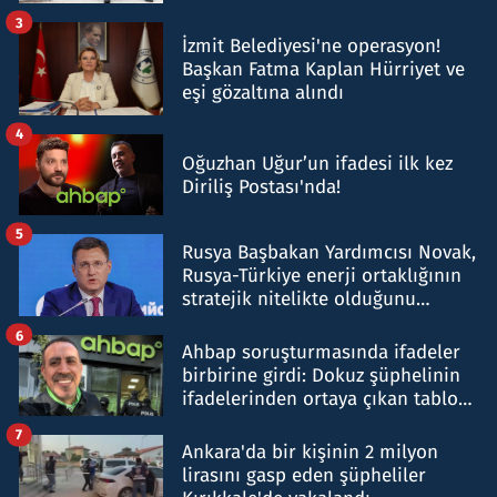
tespit edildi
3
İzmit Belediyesi'ne operasyon!
Başkan Fatma Kaplan Hürriyet ve
eşi gözaltına alındı
4
Oğuzhan Uğur’un ifadesi ilk kez
Diriliş Postası'nda!
5
Rusya Başbakan Yardımcısı Novak,
Rusya-Türkiye enerji ortaklığının
stratejik nitelikte olduğunu
belirtti
6
Ahbap soruşturmasında ifadeler
birbirine girdi: Dokuz şüphelinin
ifadelerinden ortaya çıkan tablo
şok etti
7
Ankara'da bir kişinin 2 milyon
lirasını gasp eden şüpheliler