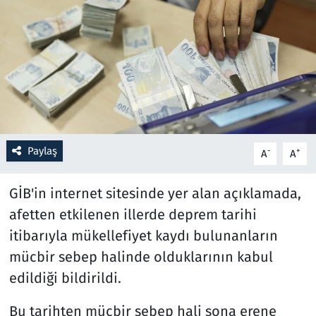
Resmi İlanlar
Rüya Tabirleri
Sağlık
Savunma Sanayi
Paylaş
-
+
A
A
Seçim 2023
GİB'in internet sitesinde yer alan açıklamada,
Spor
afetten etkilenen illerde deprem tarihi
itibarıyla mükellefiyet kaydı bulunanların
Teknoloji ve Bilim
mücbir sebep halinde olduklarının kabul
edildiği bildirildi.
Televizyon
Bu tarihten mücbir sebep hali sona erene