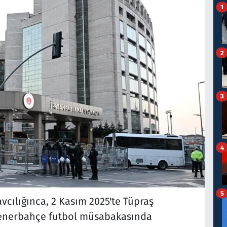
1
2
3
4
5
cılığınca, 2 Kasım 2025'te Tüpraş
enerbahçe futbol müsabakasında