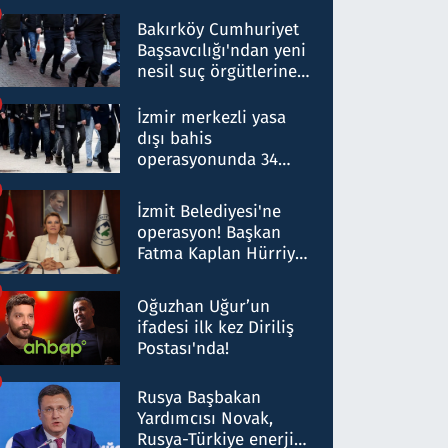
Bakırköy Cumhuriyet
Başsavcılığı'ndan yeni
nesil suç örgütlerine
operasyon: 50 şüpheli
hakkında gözaltı kararı
İzmir merkezli yasa
dışı bahis
operasyonunda 34
gözaltı: Yaklaşık 2
Milyar liralık para
İzmit Belediyesi'ne
trafiği tespit edildi
operasyon! Başkan
Fatma Kaplan Hürriyet
ve eşi gözaltına alındı
Oğuzhan Uğur’un
ifadesi ilk kez Diriliş
Postası'nda!
Rusya Başbakan
Yardımcısı Novak,
Rusya-Türkiye enerji