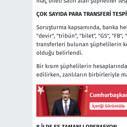
maç bileti satın alan şüpheliler tesp
ÇOK SAYIDA PARA TRANSFERİ TESPİ
Soruşturma kapsamında, banka hes
"devir", "tribün", "bilet", "GS", "FB
transferleri bulunan şüphelilerin k
olduğu belirlendi.
Bir kısım şüphelilerin hesaplarında 
edilirken, zanlıların birbirleriyle 
Cumhurbaşkanl
İçeriği Görüntüle
8 İLDE EŞ ZAMANLI OPERASYON