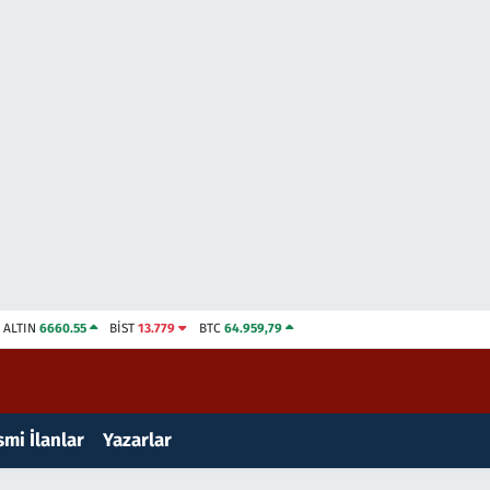
ALTIN
6660.55
BİST
13.779
BTC
64.959,79
mi İlanlar
Yazarlar