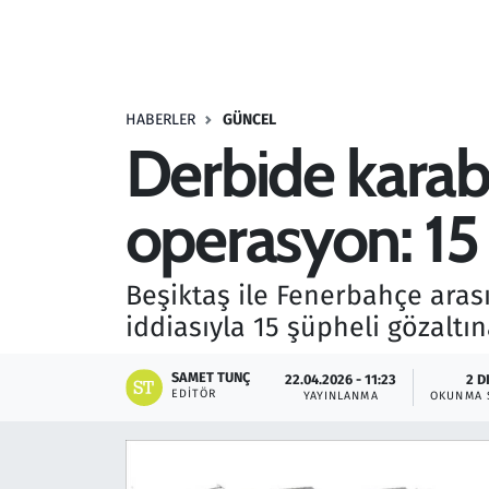
Resmi İlanlar
Rüya Tabirleri
HABERLER
GÜNCEL
Derbide karabo
Sağlık
operasyon: 15 
Savunma Sanayi
Seçim 2023
Beşiktaş ile Fenerbahçe aras
iddiasıyla 15 şüpheli gözaltın
Spor
SAMET TUNÇ
22.04.2026 - 11:23
2 D
Teknoloji ve Bilim
EDITÖR
YAYINLANMA
OKUNMA 
Televizyon