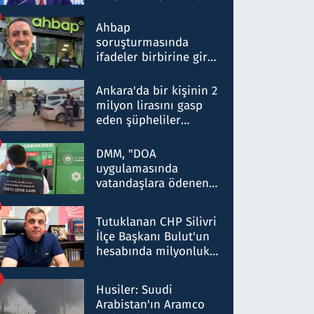
ortaklığının stratejik
nitelikte olduğunu
Ahbap
belirtti
soruşturmasında
ifadeler birbirine girdi:
Dokuz şüphelinin
ifadelerinden ortaya
Ankara'da bir kişinin 2
çıkan tablo şok etti
milyon lirasını gasp
eden şüpheliler
Kırıkkale'de yakalandı
DMM, "DOA
uygulamasında
vatandaşlara ödenen
iade tutarlarının
düşürüldüğü" iddiasını
Tutuklanan CHP Silivri
yalanladı
İlçe Başkanı Bulut'un
hesabında milyonluk
para trafiğine: Patron
talimat verdi, ben
Husiler: Suudi
gönderdim
Arabistan'ın Aramco