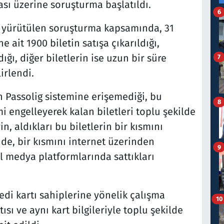
iası üzerine soruşturma başlatıldı.
6
 yürütülen soruşturma kapsamında, 31
 ait 1900 biletin satışa çıkarıldığı,
ığı, diğer biletlerin ise uzun bir süre
7
irlendi.
in Passolig sistemine erişemediği, bu
8
i engelleyerek kalan biletleri toplu şekilde
in, aldıkları bu biletlerin bir kısmını
e, bir kısmını internet üzerinden
9
l medya platformlarında sattıkları
redi kartı sahiplerine yönelik çalışma
10
sı ve aynı kart bilgileriyle toplu şekilde