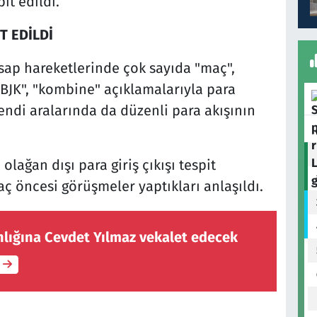
it edildi.
T EDİLDİ
ap hareketlerinde çok sayıda "maç",
", "BJK", "kombine" açıklamalarıyla para
endi aralarında da düzenli para akışının
olağan dışı para giriş çıkışı tespit
maç öncesi görüşmeler yaptıkları anlaşıldı.
ığına Cevdet Yılmaz vekalet edecek