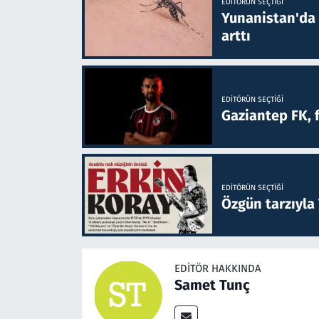
EDITÖRÜN SEÇTIĞI
Yunanistan'da B
arttı
EDITÖRÜN SEÇTIĞI
Gaziantep FK, 
EDITÖRÜN SEÇTIĞI
Özgün tarzıyla
EDITÖR HAKKINDA
Samet Tunç