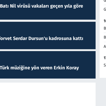
G
atı Nil virüsü vakaları geçen yıla göre
G
1
B
B
forvet Serdar Dursun'u kadrosuna kattı
A
1
S
 Türk müziğine yön veren Erkin Koray