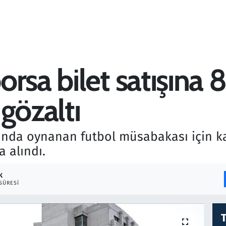
rsa bilet satışına 8
gözaltı
ında oynanan futbol müsabakası için kar
a alındı.
K
SÜRESI