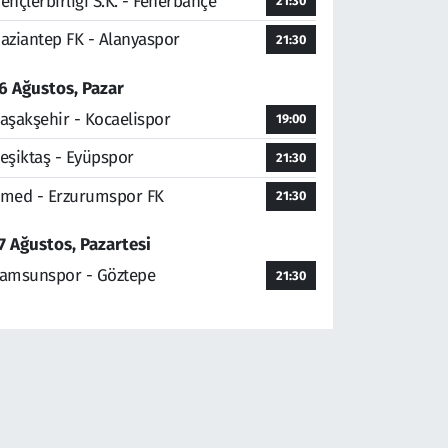
ençlerbirliği S.K. - Fenerbahçe
21:30
aziantep FK - Alanyaspor
21:30
6 Ağustos, Pazar
aşakşehir - Kocaelispor
19:00
eşiktaş - Eyüpspor
21:30
med - Erzurumspor FK
21:30
7 Ağustos, Pazartesi
amsunspor - Göztepe
21:30