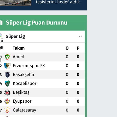
tesislerini hedef aldık
Süper Lig Puan Durumu
Süper Lig
#
Takım
O
P
Amed
0
0
1
Erzurumspor FK
0
0
2
Başakşehir
0
0
3
Kocaelispor
0
0
4
Beşiktaş
0
0
5
Eyüpspor
0
0
6
Galatasaray
0
0
7