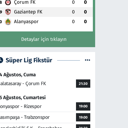
Çorum FK
0
0
8
Gaziantep FK
0
0
9
Alanyaspor
0
0
0
Detaylar için tıklayın
Süper Lig Fikstür
4 Ağustos, Cuma
alatasaray - Çorum FK
21:30
5 Ağustos, Cumartesi
onyaspor - Rizespor
19:00
asımpaşa - Trabzonspor
19:00