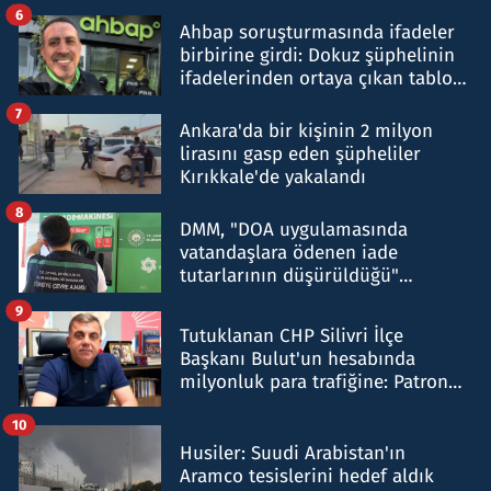
belirtti
6
Ahbap soruşturmasında ifadeler
birbirine girdi: Dokuz şüphelinin
ifadelerinden ortaya çıkan tablo
şok etti
7
Ankara'da bir kişinin 2 milyon
lirasını gasp eden şüpheliler
Kırıkkale'de yakalandı
8
DMM, "DOA uygulamasında
vatandaşlara ödenen iade
tutarlarının düşürüldüğü"
iddiasını yalanladı
9
Tutuklanan CHP Silivri İlçe
Başkanı Bulut'un hesabında
milyonluk para trafiğine: Patron
talimat verdi, ben gönderdim
10
Husiler: Suudi Arabistan'ın
Aramco tesislerini hedef aldık