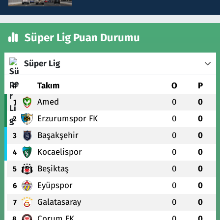
Süper Lig Puan Durumu
Süper Lig
#
Takım
O
P
Amed
0
0
1
Erzurumspor FK
0
0
2
Başakşehir
0
0
3
Kocaelispor
0
0
4
Beşiktaş
0
0
5
Eyüpspor
0
0
6
Galatasaray
0
0
7
Çorum FK
0
0
8