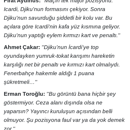
Fırat Aydınus:
''Maçın tek majör pozisyonu.
Icardi, Djiku'nun formasını çekiyor. Sonra
Djiku'nun savurduğu şiddetli bir kolu var. Bu
açılara göre Icardi'nin kafa yüz kısmına geliyor.
Djiku'nun yaptığı eylem kırmızı kart ve penaltı.''
Ahmet Çakar:
''Djiku’nun İcardi’ye top
oyundayken yumruk-tokat karışımı hareketin
karşılığı net bir penaltı ve kırmızı kart olmalıydı.
Fenerbahçe hakemle aldığı 1 puana
şükretmeli…''
Erman Toroğlu:
''Bu görüntü bana hiçbir şey
göstermiyor. Ceza alanı dışında olsa ne
yaparsın? Yayıncı kuruluşun açısından belli
olmuyor. Şu pozisyona faul var ya da yok demek
zor.''