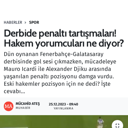
Gündem
HABERLER
SPOR
Haber
Derbide penaltı tartışmaları!
Kültür Sanat
Hakem yorumcuları ne diyor?
Dün oynanan Fenerbahçe-Galatasaray
Kurumsal Haberler
derbisinde gol sesi çıkmazken, mücadeleye
Mauro Icardi ile Alexander Djiku arasında
Lezzet Durağı
yaşanılan penaltı pozisyonu damga vurdu.
Memur ve Kamu
Eski hakemler pozisyon için ne dedi? İşte
cevabı...
Otomobil
MÜCAHID ATEŞ
25.12.2023 - 09:40
MUHABIR
YAYINLANMA
Oyun
Ramazan