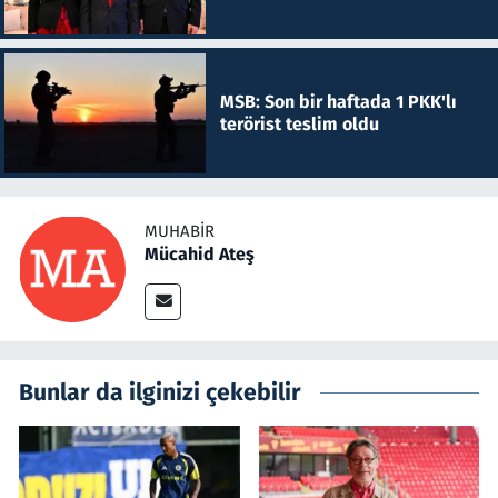
MSB: Son bir haftada 1 PKK'lı
terörist teslim oldu
MUHABIR
Mücahid Ateş
Bunlar da ilginizi çekebilir