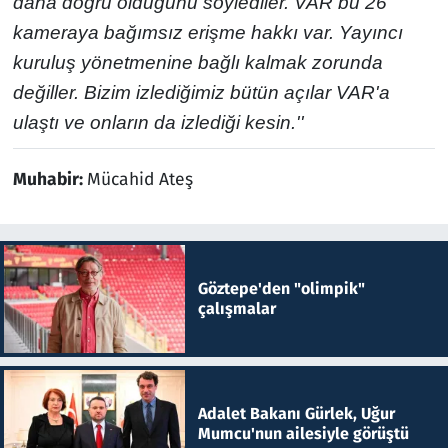
daha doğru olduğunu söylediler. VAR bu 26
kameraya bağımsız erişme hakkı var. Yayıncı
kuruluş yönetmenine bağlı kalmak zorunda
değiller. Bizim izlediğimiz bütün açılar VAR'a
ulaştı ve onların da izlediği kesin.''
Muhabir:
Mücahid Ateş
Göztepe'den "olimpik"
çalışmalar
Adalet Bakanı Gürlek, Uğur
Mumcu'nun ailesiyle görüştü