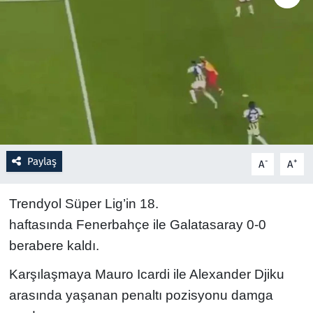
Resmi İlanlar
Rüya Tabirleri
Sağlık
Savunma Sanayi
Paylaş
-
+
A
A
Seçim 2023
Trendyol Süper Lig’in 18.
Spor
haftasında Fenerbahçe ile Galatasaray 0-0
berabere kaldı.
Teknoloji ve Bilim
Karşılaşmaya Mauro Icardi ile Alexander Djiku
Televizyon
arasında yaşanan penaltı pozisyonu damga