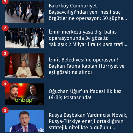
1
Bakırköy Cumhuriyet
Başsavcılığı'ndan yeni nesil suç
örgütlerine operasyon: 50 şüpheli
hakkında gözaltı kararı
2
İzmir merkezli yasa dışı bahis
operasyonunda 34 gözaltı:
Yaklaşık 2 Milyar liralık para trafiği
tespit edildi
3
İzmit Belediyesi'ne operasyon!
Başkan Fatma Kaplan Hürriyet ve
eşi gözaltına alındı
4
Oğuzhan Uğur’un ifadesi ilk kez
Diriliş Postası'nda!
5
Rusya Başbakan Yardımcısı Novak,
Rusya-Türkiye enerji ortaklığının
stratejik nitelikte olduğunu