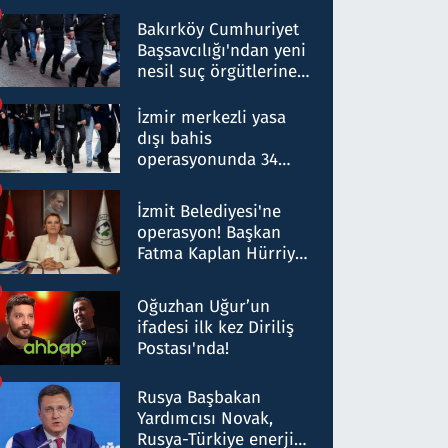
Bakırköy Cumhuriyet
Başsavcılığı'ndan yeni
nesil suç örgütlerine
operasyon: 50 şüpheli
hakkında gözaltı kararı
İzmir merkezli yasa
dışı bahis
operasyonunda 34
gözaltı: Yaklaşık 2
Milyar liralık para
İzmit Belediyesi'ne
trafiği tespit edildi
operasyon! Başkan
Fatma Kaplan Hürriyet
ve eşi gözaltına alındı
Oğuzhan Uğur’un
ifadesi ilk kez Diriliş
Postası'nda!
Rusya Başbakan
Yardımcısı Novak,
Rusya-Türkiye enerji