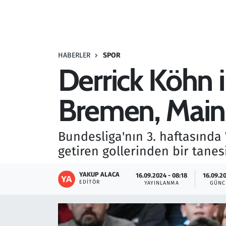
Resmi İlanlar
Rüya Tabirleri
HABERLER
SPOR
Derrick Köhn i
Sağlık
Bremen, Mainz
Savunma Sanayi
Seçim 2023
Bundesliga'nın 3. haftasında 
getiren gollerinden bir tanes
Spor
YAKUP ALACA
16.09.2024 - 08:18
16.09.20
Teknoloji ve Bilim
EDITÖR
YAYINLANMA
GÜNC
Televizyon