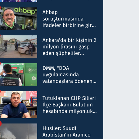
ortaklığının stratejik
nitelikte olduğunu
Ahbap
belirtti
soruşturmasında
ifadeler birbirine girdi:
Dokuz şüphelinin
ifadelerinden ortaya
Ankara'da bir kişinin 2
çıkan tablo şok etti
milyon lirasını gasp
eden şüpheliler
Kırıkkale'de yakalandı
DMM, "DOA
uygulamasında
vatandaşlara ödenen
iade tutarlarının
düşürüldüğü" iddiasını
Tutuklanan CHP Silivri
yalanladı
İlçe Başkanı Bulut'un
hesabında milyonluk
para trafiğine: Patron
talimat verdi, ben
Husiler: Suudi
gönderdim
Arabistan'ın Aramco