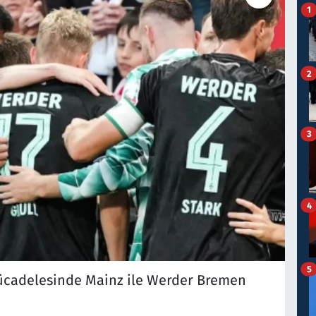
1
2
3
4
5
ücadelesinde Mainz ile Werder Bremen