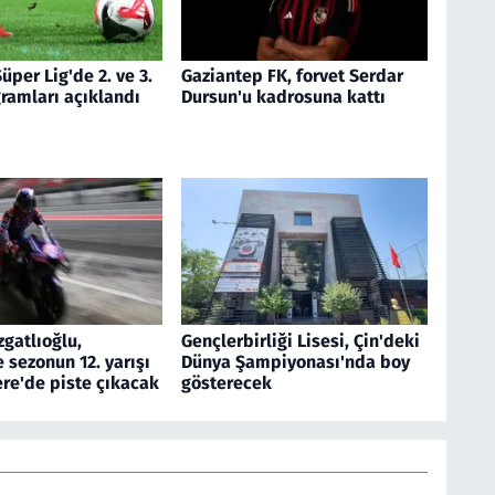
üper Lig'de 2. ve 3.
Gaziantep FK, forvet Serdar
ramları açıklandı
Dursun'u kadrosuna kattı
gatlıoğlu,
Gençlerbirliği Lisesi, Çin'deki
sezonun 12. yarışı
Dünya Şampiyonası'nda boy
tere'de piste çıkacak
gösterecek