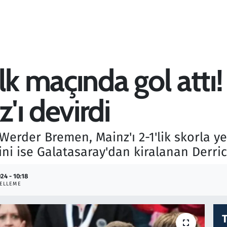
lk maçında gol attı
'ı devirdi
Werder Bremen, Mainz'ı 2-1'lik skorla y
ini ise Galatasaray'dan kiralanan Derric
24 - 10:18
ELLEME