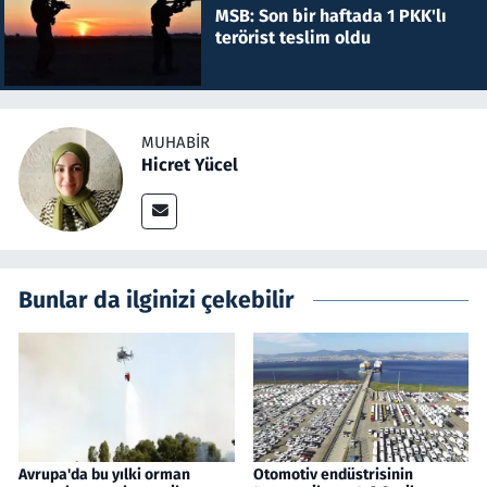
MSB: Son bir haftada 1 PKK'lı
terörist teslim oldu
MUHABIR
Hicret Yücel
Bunlar da ilginizi çekebilir
Avrupa'da bu yılki orman
Otomotiv endüstrisinin