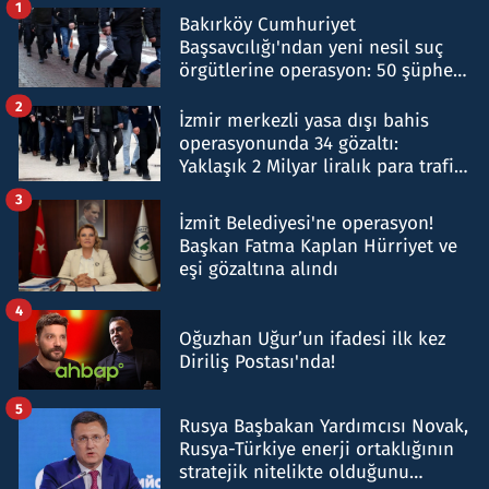
1
Bakırköy Cumhuriyet
Başsavcılığı'ndan yeni nesil suç
örgütlerine operasyon: 50 şüpheli
hakkında gözaltı kararı
2
İzmir merkezli yasa dışı bahis
operasyonunda 34 gözaltı:
Yaklaşık 2 Milyar liralık para trafiği
tespit edildi
3
İzmit Belediyesi'ne operasyon!
Başkan Fatma Kaplan Hürriyet ve
eşi gözaltına alındı
4
Oğuzhan Uğur’un ifadesi ilk kez
Diriliş Postası'nda!
5
Rusya Başbakan Yardımcısı Novak,
Rusya-Türkiye enerji ortaklığının
stratejik nitelikte olduğunu