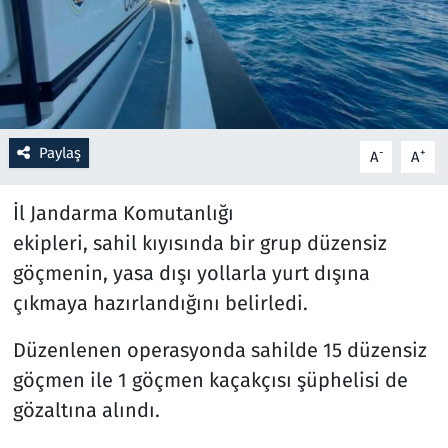
Resmi İlanlar
Rüya Tabirleri
Sağlık
Paylaş
-
+
A
A
Savunma Sanayi
İl Jandarma Komutanlığı
ekipleri, sahil kıyısında bir grup düzensiz
Seçim 2023
göçmenin, yasa dışı yollarla yurt dışına
çıkmaya hazırlandığını belirledi.
Spor
Düzenlenen operasyonda sahilde 15 düzensiz
Teknoloji ve Bilim
göçmen ile 1 göçmen kaçakçısı şüphelisi de
Televizyon
gözaltına alındı.