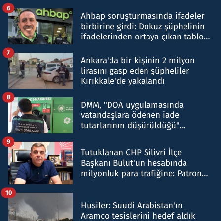
belirtti
6
Ahbap soruşturmasında ifadeler
birbirine girdi: Dokuz şüphelinin
ifadelerinden ortaya çıkan tablo
şok etti
7
Ankara'da bir kişinin 2 milyon
lirasını gasp eden şüpheliler
Kırıkkale'de yakalandı
8
DMM, "DOA uygulamasında
vatandaşlara ödenen iade
tutarlarının düşürüldüğü"
iddiasını yalanladı
9
Tutuklanan CHP Silivri İlçe
Başkanı Bulut'un hesabında
milyonluk para trafiğine: Patron
talimat verdi, ben gönderdim
10
Husiler: Suudi Arabistan'ın
Aramco tesislerini hedef aldık