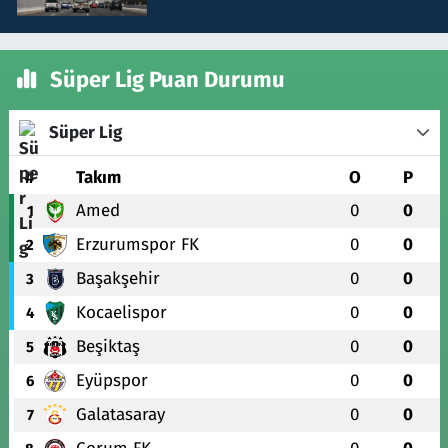
Süper Lig Puan Durumu
Süper Lig
#
Takım
O
P
Amed
0
0
1
Erzurumspor FK
0
0
2
Başakşehir
0
0
3
Kocaelispor
0
0
4
Beşiktaş
0
0
5
Eyüpspor
0
0
6
Galatasaray
0
0
7