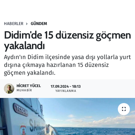
Gündem
HABERLER
GÜNDEM
Haber
Didim'de 15 düzensiz göçmen
Kültür Sanat
yakalandı
Aydın'ın Didim ilçesinde yasa dışı yollarla yurt
Kurumsal Haberler
dışına çıkmaya hazırlanan 15 düzensiz
göçmen yakalandı.
Lezzet Durağı
HICRET YÜCEL
17.09.2024 - 18:13
Memur ve Kamu
MUHABIR
YAYINLANMA
Otomobil
Oyun
Ramazan