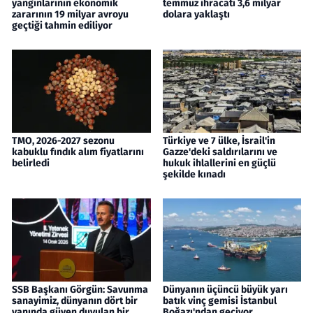
yangınlarının ekonomik
temmuz ihracatı 3,6 milyar
zararının 19 milyar avroyu
dolara yaklaştı
geçtiği tahmin ediliyor
TMO, 2026-2027 sezonu
Türkiye ve 7 ülke, İsrail'in
kabuklu fındık alım fiyatlarını
Gazze'deki saldırılarını ve
belirledi
hukuk ihlallerini en güçlü
şekilde kınadı
SSB Başkanı Görgün: Savunma
Dünyanın üçüncü büyük yarı
sanayimiz, dünyanın dört bir
batık vinç gemisi İstanbul
yanında güven duyulan bir
Boğazı'ndan geçiyor