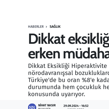
Resmi İlanlar
Rüya Tabirleri
HABERLER
SAĞLIK
Dikkat eksikli
Sağlık
erken müdaha
Savunma Sanayi
Seçim 2023
Dikkat Eksikliği Hiperaktivi
nörodavranışsal bozukluklard
Spor
Türkiye'de bu oran %8'e kada
Teknoloji ve Bilim
durumunda hem çocukluk hem 
konusunda uyarıyor.
Televizyon
NIHAT NASIR
29.09.2024 - 16:52
MUHABIR