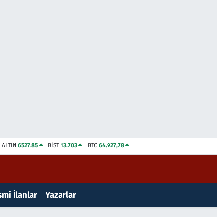
ALTIN
6527.85
BİST
13.703
BTC
64.927,78
mi İlanlar
Yazarlar