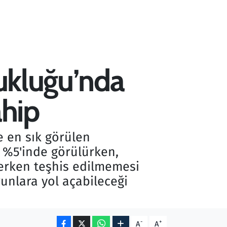
zukluğu’nda
hip
e en sık görülen
 %5'inde görülürken,
 erken teşhis edilmemesi
nlara yol açabileceği
-
+
A
A