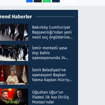
Trend Haberler
Bakırköy Cumhuriyet
Başsavcılığı'ndan yeni
nesil suç örgütlerine
operasyon: 50 şüpheli
hakkında gözaltı kararı
İzmir merkezli yasa
dışı bahis
operasyonunda 34
gözaltı: Yaklaşık 2
Milyar liralık para
İzmit Belediyesi'ne
trafiği tespit edildi
operasyon! Başkan
Fatma Kaplan Hürriyet
ve eşi gözaltına alındı
Oğuzhan Uğur’un
ifadesi ilk kez Diriliş
Postası'nda!