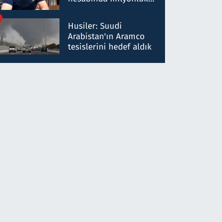
para trafiğine: Patron
talimat verdi, ben
Husiler: Suudi
gönderdim
Arabistan'ın Aramco
tesislerini hedef aldık