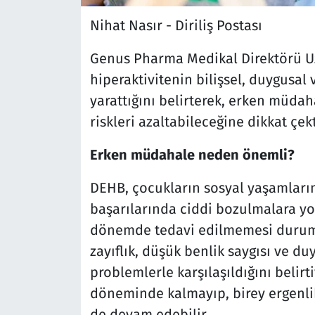
Nihat Nasır - Diriliş Postası
Genus Pharma Medikal Direktörü Uzm
hiperaktivitenin bilişsel, duygusal
yarattığını belirterek, erken müda
riskleri azaltabileceğine dikkat çekt
Erken müdahale neden önemli?
DEHB, çocukların sosyal yaşamlarınd
başarılarında ciddi bozulmalara yol
dönemde tedavi edilmemesi durumu
zayıflık, düşük benlik saygısı ve d
problemlerle karşılaşıldığını belir
döneminde kalmayıp, birey ergenlik
de devam edebilir.