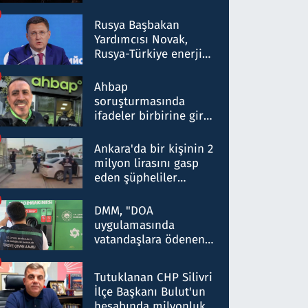
Rusya Başbakan
Yardımcısı Novak,
Rusya-Türkiye enerji
ortaklığının stratejik
nitelikte olduğunu
Ahbap
belirtti
soruşturmasında
ifadeler birbirine girdi:
Dokuz şüphelinin
ifadelerinden ortaya
Ankara'da bir kişinin 2
çıkan tablo şok etti
milyon lirasını gasp
eden şüpheliler
Kırıkkale'de yakalandı
DMM, "DOA
uygulamasında
vatandaşlara ödenen
iade tutarlarının
düşürüldüğü" iddiasını
Tutuklanan CHP Silivri
yalanladı
İlçe Başkanı Bulut'un
hesabında milyonluk