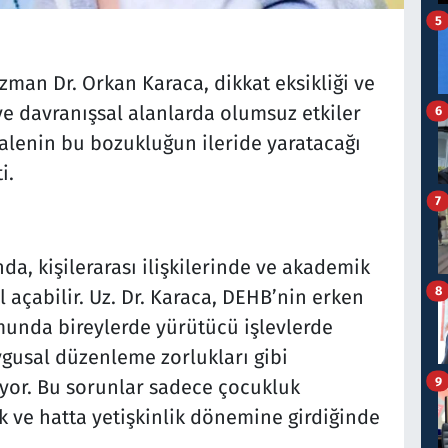
5
an Dr. Orkan Karaca, dikkat eksikliği ve
 ve davranışsal alanlarda olumsuz etkiler
6
halenin bu bozukluğun ileride yaratacağı
i.
7
a, kişilerarası ilişkilerinde ve akademik
8
 açabilir. Uz. Dr. Karaca, DEHB’nin erken
nda bireylerde yürütücü işlevlerde
uygusal düzenleme zorlukları gibi
9
tiyor. Bu sorunlar sadece çocukluk
 ve hatta yetişkinlik dönemine girdiğinde