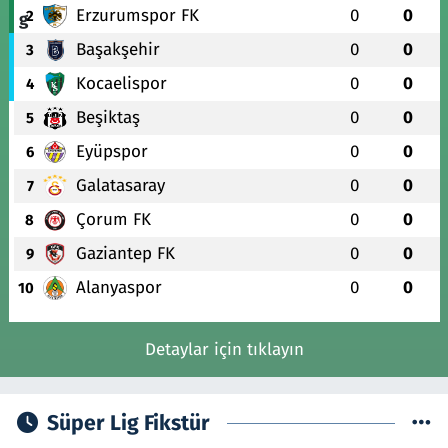
Erzurumspor FK
0
0
2
Başakşehir
0
0
3
Kocaelispor
0
0
4
Beşiktaş
0
0
5
Eyüpspor
0
0
6
Galatasaray
0
0
7
Çorum FK
0
0
8
Gaziantep FK
0
0
9
Alanyaspor
0
0
10
Detaylar için tıklayın
Süper Lig Fikstür