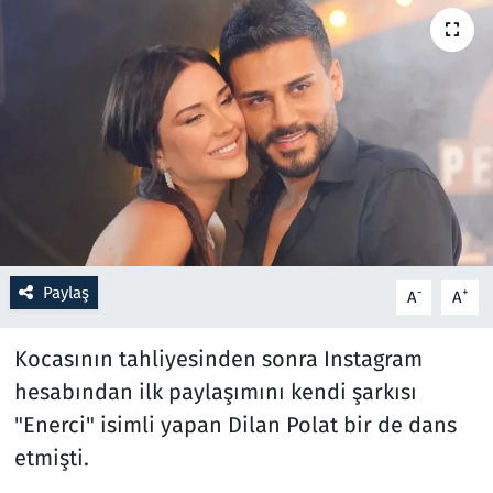
Resmi İlanlar
Rüya Tabirleri
Sağlık
Savunma Sanayi
Seçim 2023
Paylaş
-
+
A
A
Spor
Kocasının tahliyesinden sonra Instagram
Teknoloji ve Bilim
hesabından ilk paylaşımını kendi şarkısı
"Enerci" isimli yapan Dilan Polat bir de dans
Televizyon
etmişti.