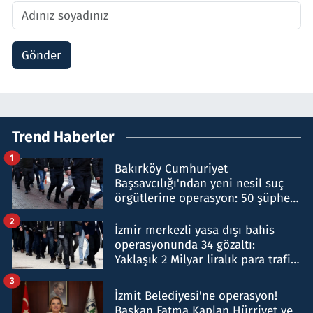
Gönder
Trend Haberler
1
Bakırköy Cumhuriyet
Başsavcılığı'ndan yeni nesil suç
örgütlerine operasyon: 50 şüpheli
hakkında gözaltı kararı
2
İzmir merkezli yasa dışı bahis
operasyonunda 34 gözaltı:
Yaklaşık 2 Milyar liralık para trafiği
tespit edildi
3
İzmit Belediyesi'ne operasyon!
Başkan Fatma Kaplan Hürriyet ve