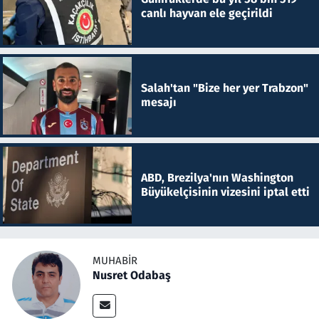
canlı hayvan ele geçirildi
Salah'tan "Bize her yer Trabzon"
mesajı
ABD, Brezilya'nın Washington
Büyükelçisinin vizesini iptal etti
MUHABIR
Nusret Odabaş