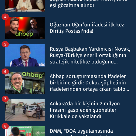
eşi gözaltına alındı
4
Oğuzhan Uğur’un ifadesi ilk kez
Diriliş Postası'nda!
5
Rusya Başbakan Yardımcısı Novak,
Rusya-Türkiye enerji ortaklığının
stratejik nitelikte olduğunu
belirtti
6
Ahbap soruşturmasında ifadeler
birbirine girdi: Dokuz şüphelinin
ifadelerinden ortaya çıkan tablo
şok etti
7
Ankara'da bir kişinin 2 milyon
lirasını gasp eden şüpheliler
Kırıkkale'de yakalandı
8
DMM, "DOA uygulamasında