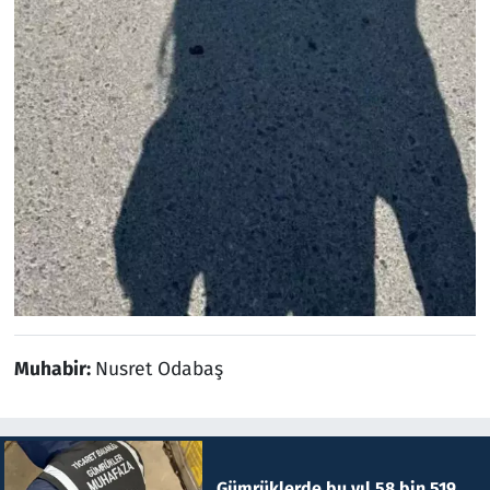
Muhabir:
Nusret Odabaş
Gümrüklerde bu yıl 58 bin 519