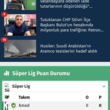
vatandaşlara ödenen iade
tutarlarının düşürüldüğü"
iddiasını yalanladı
9
Tutuklanan CHP Silivri İlçe
Başkanı Bulut'un hesabında
milyonluk para trafiğine: Patron
talimat verdi, ben gönderdim
10
Husiler: Suudi Arabistan'ın
Aramco tesislerini hedef aldık
Süper Lig Puan Durumu
Süper Lig
#
Takım
O
P
Amed
0
0
1