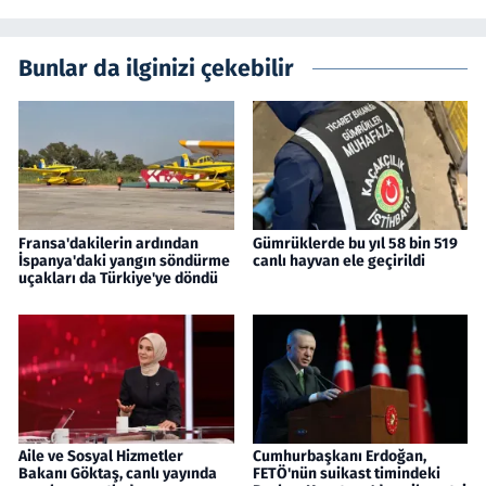
Bunlar da ilginizi çekebilir
Fransa'dakilerin ardından
Gümrüklerde bu yıl 58 bin 519
İspanya'daki yangın söndürme
canlı hayvan ele geçirildi
uçakları da Türkiye'ye döndü
Aile ve Sosyal Hizmetler
Cumhurbaşkanı Erdoğan,
Bakanı Göktaş, canlı yayında
FETÖ'nün suikast timindeki