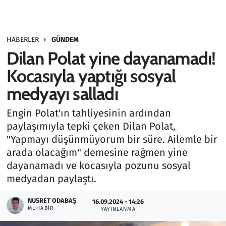
Gündem
HABERLER
GÜNDEM
Haber
Dilan Polat yine dayanamadı!
Kültür Sanat
Kocasıyla yaptığı sosyal
medyayı salladı
Kurumsal Haberler
Engin Polat'ın tahliyesinin ardından
Lezzet Durağı
paylaşımıyla tepki çeken Dilan Polat,
"Yapmayı düşünmüyorum bir süre. Ailemle bir
Memur ve Kamu
arada olacağım" demesine rağmen yine
dayanamadı ve kocasıyla pozunu sosyal
Otomobil
medyadan paylaştı.
Oyun
NUSRET ODABAŞ
16.09.2024 - 14:26
MUHABIR
YAYINLANMA
Ramazan