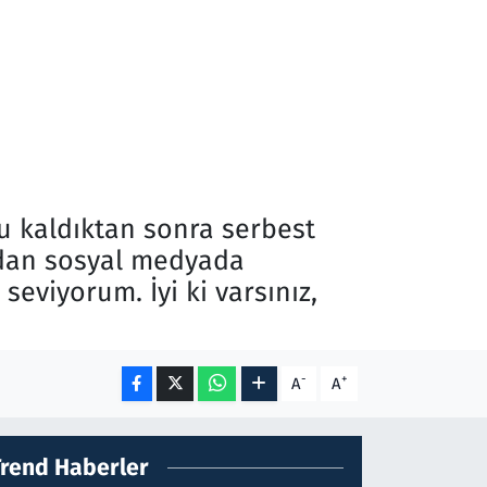
u kaldıktan sonra serbest
ından sosyal medyada
seviyorum. İyi ki varsınız,
-
+
A
A
Trend Haberler