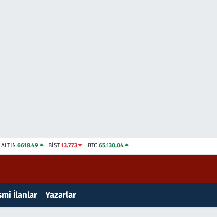
ALTIN
6618.49
BİST
13.773
BTC
65.130,04
mi İlanlar
Yazarlar