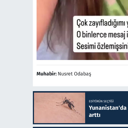
Muhabir:
Nusret Odabaş
EDITÖRÜN SEÇTIĞI
Yunanistan'da B
arttı