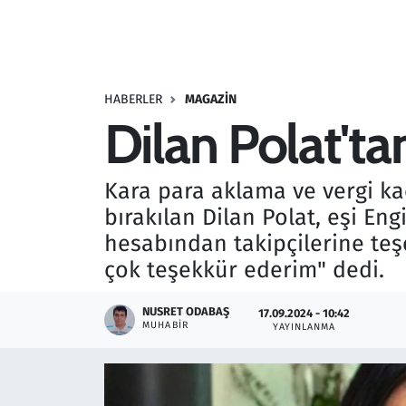
Resmi İlanlar
Rüya Tabirleri
HABERLER
MAGAZIN
Dilan Polat'ta
Sağlık
Savunma Sanayi
Kara para aklama ve vergi ka
bırakılan Dilan Polat, eşi En
Seçim 2023
hesabından takipçilerine teşek
çok teşekkür ederim" dedi.
Spor
NUSRET ODABAŞ
17.09.2024 - 10:42
Teknoloji ve Bilim
MUHABIR
YAYINLANMA
Televizyon