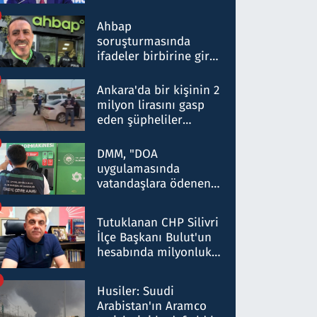
ortaklığının stratejik
nitelikte olduğunu
Ahbap
belirtti
soruşturmasında
ifadeler birbirine girdi:
Dokuz şüphelinin
ifadelerinden ortaya
Ankara'da bir kişinin 2
çıkan tablo şok etti
milyon lirasını gasp
eden şüpheliler
Kırıkkale'de yakalandı
DMM, "DOA
uygulamasında
vatandaşlara ödenen
iade tutarlarının
düşürüldüğü" iddiasını
Tutuklanan CHP Silivri
yalanladı
İlçe Başkanı Bulut'un
hesabında milyonluk
para trafiğine: Patron
talimat verdi, ben
Husiler: Suudi
gönderdim
Arabistan'ın Aramco