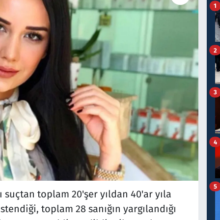
1
2
3
4
5
rı suçtan toplam 20'şer yıldan 40'ar yıla
stendiği, toplam 28 sanığın yargılandığı