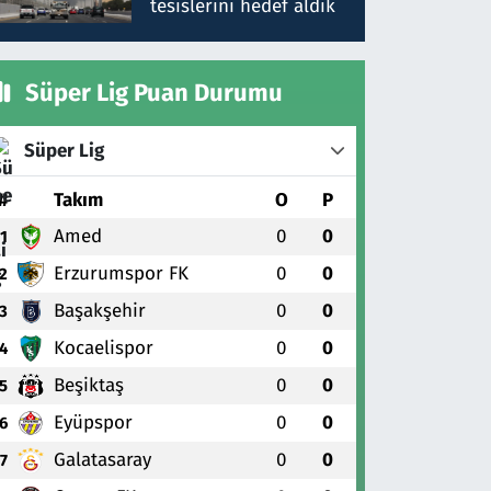
tesislerini hedef aldık
Süper Lig Puan Durumu
Süper Lig
#
Takım
O
P
Amed
0
0
1
Erzurumspor FK
0
0
2
Başakşehir
0
0
3
Kocaelispor
0
0
4
Beşiktaş
0
0
5
Eyüpspor
0
0
6
Galatasaray
0
0
7