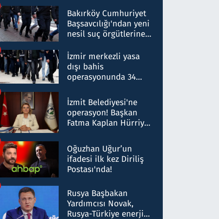
Bakırköy Cumhuriyet
Başsavcılığı'ndan yeni
nesil suç örgütlerine
operasyon: 50 şüpheli
hakkında gözaltı kararı
İzmir merkezli yasa
dışı bahis
operasyonunda 34
gözaltı: Yaklaşık 2
Milyar liralık para
İzmit Belediyesi'ne
trafiği tespit edildi
operasyon! Başkan
Fatma Kaplan Hürriyet
ve eşi gözaltına alındı
Oğuzhan Uğur’un
ifadesi ilk kez Diriliş
Postası'nda!
Rusya Başbakan
Yardımcısı Novak,
Rusya-Türkiye enerji