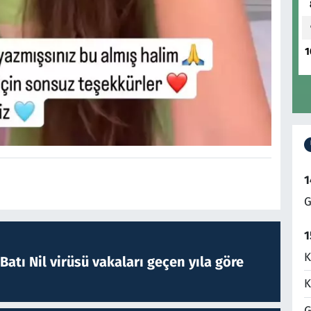
1
1
G
1
K
atı Nil virüsü vakaları geçen yıla göre
K
G