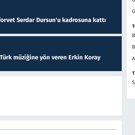
G
forvet Serdar Dursun'u kadrosuna kattı
1
B
B
 Türk müziğine yön veren Erkin Koray
A
1
S