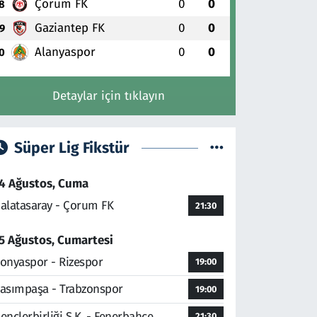
Çorum FK
0
0
8
Gaziantep FK
0
0
9
Alanyaspor
0
0
0
Detaylar için tıklayın
Süper Lig Fikstür
4 Ağustos, Cuma
alatasaray - Çorum FK
21:30
5 Ağustos, Cumartesi
onyaspor - Rizespor
19:00
asımpaşa - Trabzonspor
19:00
ençlerbirliği S.K. - Fenerbahçe
21:30