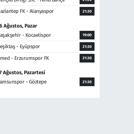
aziantep FK - Alanyaspor
21:30
6 Ağustos, Pazar
aşakşehir - Kocaelispor
19:00
eşiktaş - Eyüpspor
21:30
med - Erzurumspor FK
21:30
7 Ağustos, Pazartesi
amsunspor - Göztepe
21:30