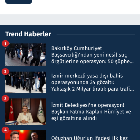
Trend Haberler
1
Bakırköy Cumhuriyet
Başsavcılığı'ndan yeni nesil suç
örgütlerine operasyon: 50 şüpheli
hakkında gözaltı kararı
2
İzmir merkezli yasa dışı bahis
operasyonunda 34 gözaltı:
Yaklaşık 2 Milyar liralık para trafiği
tespit edildi
3
İzmit Belediyesi'ne operasyon!
Başkan Fatma Kaplan Hürriyet ve
eşi gözaltına alındı
4
Oğuzhan Uğur’un ifadesi ilk kez