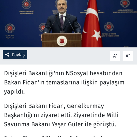
Resmi İlanlar
Rüya Tabirleri
Sağlık
Paylaş
-
+
A
A
Savunma Sanayi
Dışişleri Bakanlığı'nın NSosyal hesabından
Seçim 2023
Bakan Fidan'ın temaslarına ilişkin paylaşım
yapıldı.
Spor
Dışişleri Bakanı Fidan, Genelkurmay
Teknoloji ve Bilim
Başkanlığı'nı ziyaret etti. Ziyaretinde Milli
Televizyon
Savunma Bakanı Yaşar Güler ile görüştü.