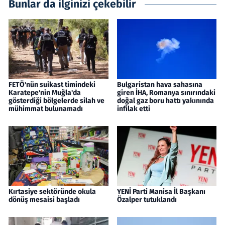
Bunlar da ilginizi çekebilir
FETÖ'nün suikast timindeki
Bulgaristan hava sahasına
Karatepe'nin Muğla'da
giren İHA, Romanya sınırındaki
gösterdiği bölgelerde silah ve
doğal gaz boru hattı yakınında
mühimmat bulunamadı
infilak etti
Kırtasiye sektöründe okula
YENİ Parti Manisa İl Başkanı
dönüş mesaisi başladı
Özalper tutuklandı