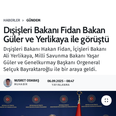
Gündem
HABERLER
GÜNDEM
Haber
Dışişleri Bakanı Fidan Bakan
Kültür Sanat
Güler ve Yerlikaya ile görüştü
Dışişleri Bakanı Hakan Fidan, İçişleri Bakanı
Kurumsal Haberler
Ali Yerlikaya, Milli Savunma Bakanı Yaşar
Güler ve Genelkurmay Başkanı Orgeneral
Lezzet Durağı
Selçuk Bayraktaroğlu ile bir araya geldi.
Memur ve Kamu
NUSRET ODABAŞ
06.09.2025 - 08:47
MUHABIR
YAYINLANMA
Otomobil
Oyun
Ramazan