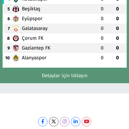
Beşiktaş
0
0
5
Eyüpspor
0
0
6
Galatasaray
0
0
7
Çorum FK
0
0
8
Gaziantep FK
0
0
9
Alanyaspor
0
0
10
Detaylar için tıklayın