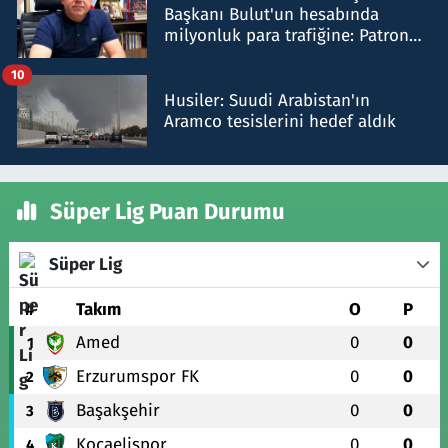
Başkanı Bulut'un hesabında
milyonluk para trafiğine: Patron
talimat verdi, ben gönderdim
10
Husiler: Suudi Arabistan'ın
Aramco tesislerini hedef aldık
Süper Lig Puan Durumu
Süper Lig
#
Takım
O
P
Amed
0
0
1
Erzurumspor FK
0
0
2
Başakşehir
0
0
3
Kocaelispor
0
0
4