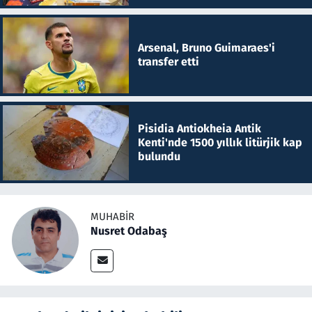
Arsenal, Bruno Guimaraes'i
transfer etti
Pisidia Antiokheia Antik
Kenti'nde 1500 yıllık litürjik kap
bulundu
MUHABIR
Nusret Odabaş