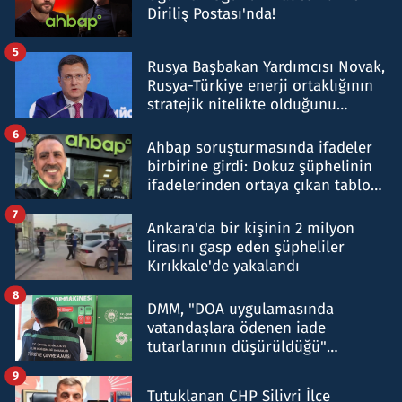
Diriliş Postası'nda!
5
Rusya Başbakan Yardımcısı Novak,
Rusya-Türkiye enerji ortaklığının
stratejik nitelikte olduğunu
belirtti
6
Ahbap soruşturmasında ifadeler
birbirine girdi: Dokuz şüphelinin
ifadelerinden ortaya çıkan tablo
şok etti
7
Ankara'da bir kişinin 2 milyon
lirasını gasp eden şüpheliler
Kırıkkale'de yakalandı
8
DMM, "DOA uygulamasında
vatandaşlara ödenen iade
tutarlarının düşürüldüğü"
iddiasını yalanladı
9
Tutuklanan CHP Silivri İlçe