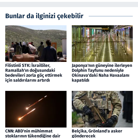
Bunlar da ilginizi çekebilir
Filistinli STK: İsrailliler,
Japonya'nın güneyine ilerleyen
Ramallah'ın doğusundaki
Dolphin Tayfunu nedeniyle
bedevileri zorla göç ettirmek
Okinava'daki Naha Havaalanı
için saldırılarını artırdı
kapatıldı
CNN: ABD'nin mühimmat
Belçika, Grönland'a asker
stoklarının tükendiğine dair
gönderecek