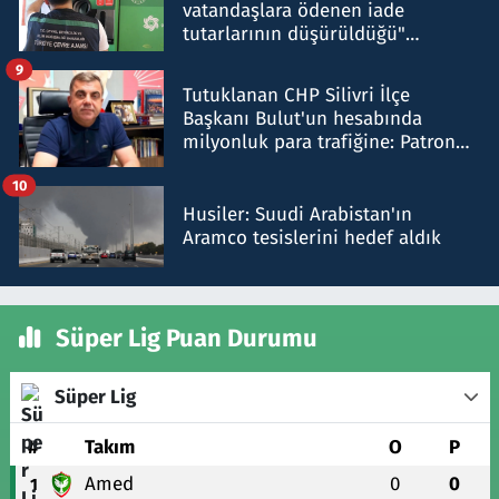
vatandaşlara ödenen iade
tutarlarının düşürüldüğü"
iddiasını yalanladı
9
Tutuklanan CHP Silivri İlçe
Başkanı Bulut'un hesabında
milyonluk para trafiğine: Patron
talimat verdi, ben gönderdim
10
Husiler: Suudi Arabistan'ın
Aramco tesislerini hedef aldık
Süper Lig Puan Durumu
Süper Lig
#
Takım
O
P
Amed
0
0
1