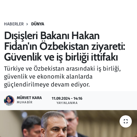
Gündem
HABERLER
DÜNYA
Haber
Dışişleri Bakanı Hakan
Kültür Sanat
Fidan'ın Özbekistan ziyareti:
Güvenlik ve iş birliği ittifakı
Kurumsal Haberler
Türkiye ve Özbekistan arasındaki iş birliği,
Lezzet Durağı
güvenlik ve ekonomik alanlarda
güçlendirilmeye devam ediyor.
Memur ve Kamu
MÜRVET KARA
11.09.2024 - 14:16
MUHABIR
YAYINLANMA
Otomobil
Oyun
Ramazan