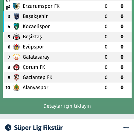
Erzurumspor FK
0
0
2
Başakşehir
0
0
3
Kocaelispor
0
0
4
Beşiktaş
0
0
5
Eyüpspor
0
0
6
Galatasaray
0
0
7
Çorum FK
0
0
8
Gaziantep FK
0
0
9
Alanyaspor
0
0
10
Detaylar için tıklayın
Süper Lig Fikstür