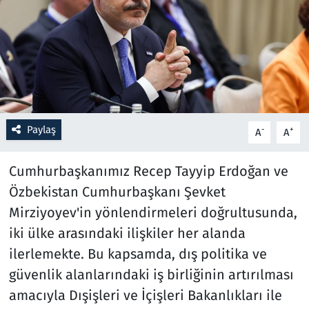
Resmi İlanlar
Rüya Tabirleri
Sağlık
Paylaş
-
+
A
A
Savunma Sanayi
Cumhurbaşkanımız Recep Tayyip Erdoğan ve
Seçim 2023
Özbekistan Cumhurbaşkanı Şevket
Spor
Mirziyoyev'in yönlendirmeleri doğrultusunda,
iki ülke arasındaki ilişkiler her alanda
Teknoloji ve Bilim
ilerlemekte. Bu kapsamda, dış politika ve
güvenlik alanlarındaki iş birliğinin artırılması
Televizyon
amacıyla Dışişleri ve İçişleri Bakanlıkları ile