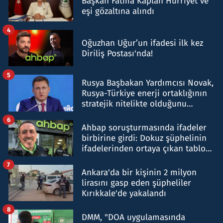
Başkan Fatma Kaplan Hürriyet ve
eşi gözaltına alındı
4
Oğuzhan Uğur’un ifadesi ilk kez
Diriliş Postası'nda!
5
Rusya Başbakan Yardımcısı Novak,
Rusya-Türkiye enerji ortaklığının
stratejik nitelikte olduğunu
belirtti
6
Ahbap soruşturmasında ifadeler
birbirine girdi: Dokuz şüphelinin
ifadelerinden ortaya çıkan tablo
şok etti
7
Ankara'da bir kişinin 2 milyon
lirasını gasp eden şüpheliler
Kırıkkale'de yakalandı
8
DMM, "DOA uygulamasında