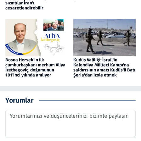
sızıntılar İran'ı
cesaretlendirebilir
Bosna Hersek'in ilk
Kudüs Valiliği: İsrail'in
cumhurbaşkanı merhum Aliya
Kalendiya Mülteci Kampı'na
İzetbegoviç, doğumunun
saldırısının amacı Kudüs'ü Batı
101'inci yılında anılıyor
Şeria'dan izole etmek
Yorumlar