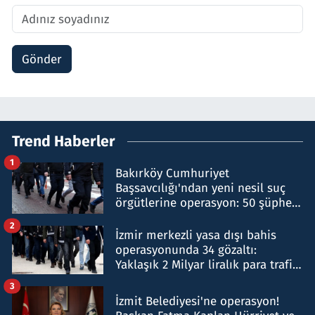
Gönder
Trend Haberler
1
Bakırköy Cumhuriyet
Başsavcılığı'ndan yeni nesil suç
örgütlerine operasyon: 50 şüpheli
hakkında gözaltı kararı
2
İzmir merkezli yasa dışı bahis
operasyonunda 34 gözaltı:
Yaklaşık 2 Milyar liralık para trafiği
tespit edildi
3
İzmit Belediyesi'ne operasyon!