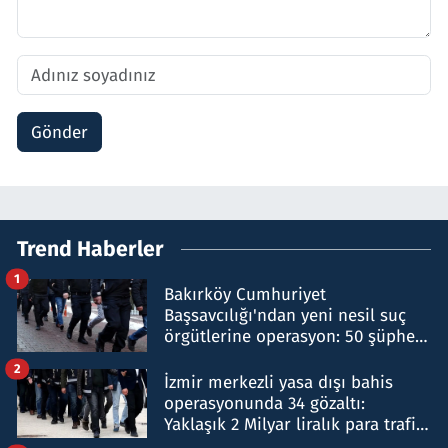
Gönder
Trend Haberler
1
Bakırköy Cumhuriyet
Başsavcılığı'ndan yeni nesil suç
örgütlerine operasyon: 50 şüpheli
hakkında gözaltı kararı
2
İzmir merkezli yasa dışı bahis
operasyonunda 34 gözaltı:
Yaklaşık 2 Milyar liralık para trafiği
tespit edildi