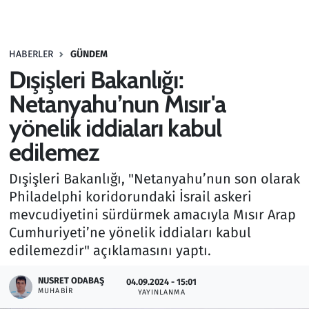
Gündem
HABERLER
GÜNDEM
Haber
Dışişleri Bakanlığı:
Kültür Sanat
Netanyahu’nun Mısır'a
yönelik iddiaları kabul
Kurumsal Haberler
edilemez
Lezzet Durağı
Dışişleri Bakanlığı, "Netanyahu’nun son olarak
Philadelphi koridorundaki İsrail askeri
Memur ve Kamu
mevcudiyetini sürdürmek amacıyla Mısır Arap
Cumhuriyeti’ne yönelik iddiaları kabul
Otomobil
edilemezdir" açıklamasını yaptı.
Oyun
NUSRET ODABAŞ
04.09.2024 - 15:01
MUHABIR
YAYINLANMA
Ramazan