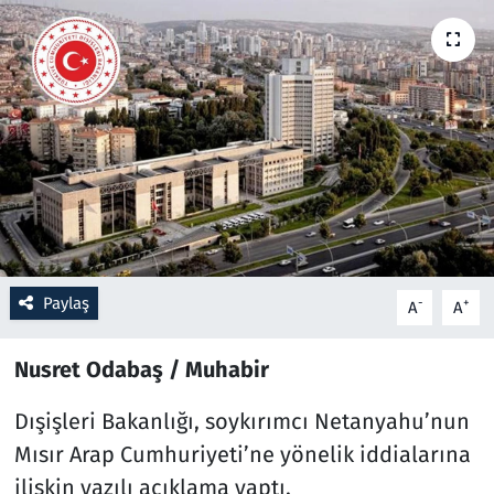
Resmi İlanlar
Rüya Tabirleri
Sağlık
Savunma Sanayi
Seçim 2023
Paylaş
-
+
A
A
Spor
Nusret Odabaş / Muhabir
Teknoloji ve Bilim
Dışişleri Bakanlığı, soykırımcı Netanyahu’nun
Televizyon
Mısır Arap Cumhuriyeti’ne yönelik iddialarına
ilişkin yazılı açıklama yaptı.