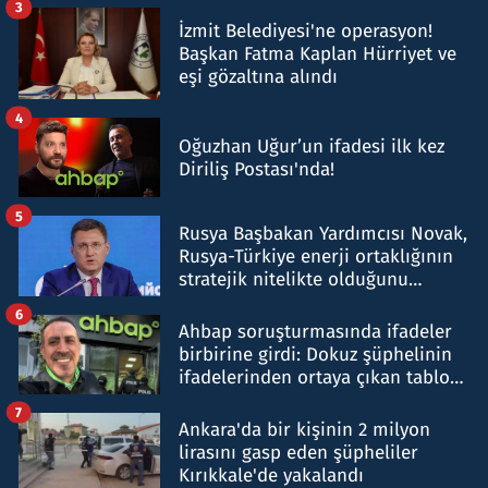
3
İzmit Belediyesi'ne operasyon!
Başkan Fatma Kaplan Hürriyet ve
eşi gözaltına alındı
4
Oğuzhan Uğur’un ifadesi ilk kez
Diriliş Postası'nda!
5
Rusya Başbakan Yardımcısı Novak,
Rusya-Türkiye enerji ortaklığının
stratejik nitelikte olduğunu
belirtti
6
Ahbap soruşturmasında ifadeler
birbirine girdi: Dokuz şüphelinin
ifadelerinden ortaya çıkan tablo
şok etti
7
Ankara'da bir kişinin 2 milyon
lirasını gasp eden şüpheliler
Kırıkkale'de yakalandı