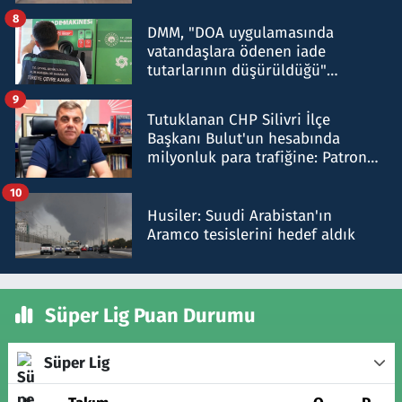
8
DMM, "DOA uygulamasında
vatandaşlara ödenen iade
tutarlarının düşürüldüğü"
iddiasını yalanladı
9
Tutuklanan CHP Silivri İlçe
Başkanı Bulut'un hesabında
milyonluk para trafiğine: Patron
talimat verdi, ben gönderdim
10
Husiler: Suudi Arabistan'ın
Aramco tesislerini hedef aldık
Süper Lig Puan Durumu
Süper Lig