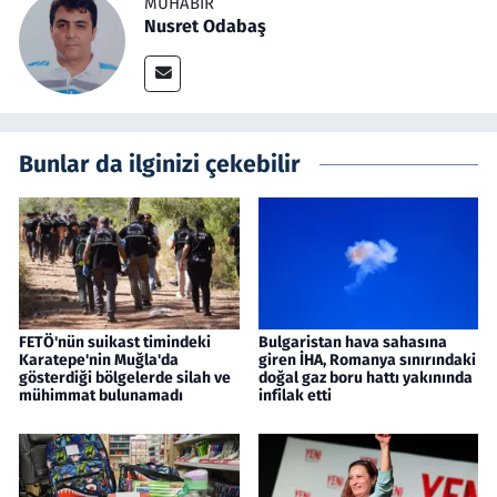
MUHABIR
Nusret Odabaş
Bunlar da ilginizi çekebilir
FETÖ'nün suikast timindeki
Bulgaristan hava sahasına
Karatepe'nin Muğla'da
giren İHA, Romanya sınırındaki
gösterdiği bölgelerde silah ve
doğal gaz boru hattı yakınında
mühimmat bulunamadı
infilak etti