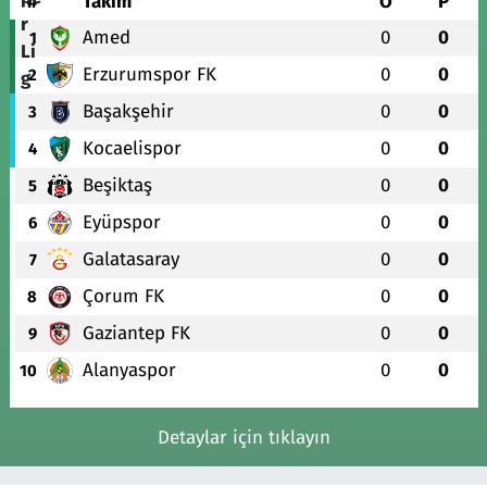
#
Takım
O
P
Amed
0
0
1
Erzurumspor FK
0
0
2
Başakşehir
0
0
3
Kocaelispor
0
0
4
Beşiktaş
0
0
5
Eyüpspor
0
0
6
Galatasaray
0
0
7
Çorum FK
0
0
8
Gaziantep FK
0
0
9
Alanyaspor
0
0
10
Detaylar için tıklayın