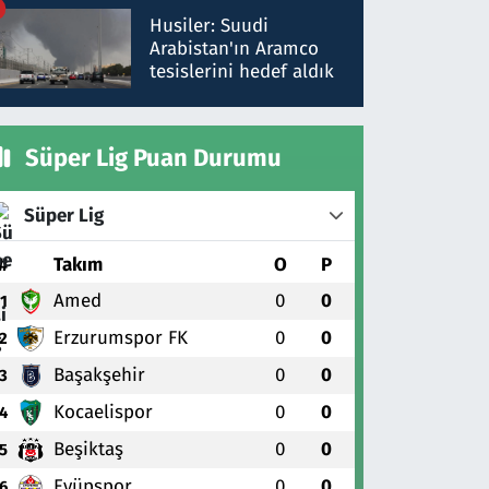
talimat verdi, ben
Husiler: Suudi
gönderdim
Arabistan'ın Aramco
tesislerini hedef aldık
Süper Lig Puan Durumu
Süper Lig
#
Takım
O
P
Amed
0
0
1
Erzurumspor FK
0
0
2
Başakşehir
0
0
3
Kocaelispor
0
0
4
Beşiktaş
0
0
5
Eyüpspor
0
0
6