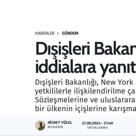
Resmi İlanlar
Rüya Tabirleri
HABERLER
GÜNDEM
Dışişleri Baka
Sağlık
iddialara yanıt
Savunma Sanayi
Seçim 2023
Dışişleri Bakanlığı, New York
yetkililerle ilişkilendirilme ç
Spor
Sözleşmelerine ve uluslarara
Teknoloji ve Bilim
bir ülkenin içişlerine karış
Televizyon
HICRET YÜCEL
27.09.2024 - 21:49
MUHABIR
YAYINLANMA