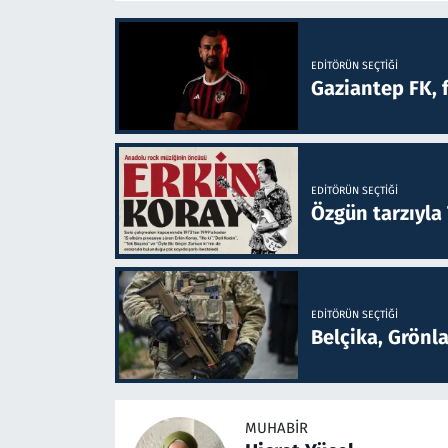
EDITÖRÜN SEÇTIĞI
Gaziantep FK, 
EDITÖRÜN SEÇTIĞI
Özgün tarzıyla
EDITÖRÜN SEÇTIĞI
Belçika, Grönl
MUHABIR