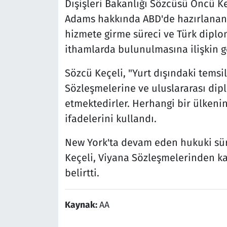
Dışişleri Bakanlığı Sözcüsü Öncü K
Adams hakkında ABD'de hazırlanan 
hizmete girme süreci ve Türk diplom
ithamlarda bulunulmasına ilişkin ge
Sözcü Keçeli, "Yurt dışındaki temsil
Sözleşmelerine ve uluslararası dip
etmektedirler. Herhangi bir ülkeni
ifadelerini kullandı.
New York'ta devam eden hukuki süre
Keçeli, Viyana Sözleşmelerinden ka
belirtti.
Kaynak:
AA