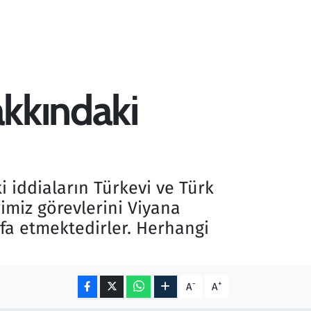
akkındaki
 iddiaların Türkevi ve Türk
erimiz görevlerini Viyana
fa etmektedirler. Herhangi
-
+
A
A