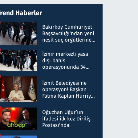
Trend Haberler
Bakırköy Cumhuriyet
Başsavcılığı'ndan yeni
nesil suç örgütlerine
operasyon: 50 şüpheli
hakkında gözaltı kararı
İzmir merkezli yasa
dışı bahis
operasyonunda 34
gözaltı: Yaklaşık 2
Milyar liralık para
İzmit Belediyesi'ne
trafiği tespit edildi
operasyon! Başkan
Fatma Kaplan Hürriyet
ve eşi gözaltına alındı
Oğuzhan Uğur’un
ifadesi ilk kez Diriliş
Postası'nda!