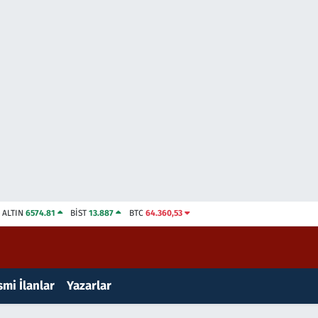
ALTIN
6574.81
BİST
13.887
BTC
64.360,53
mi İlanlar
Yazarlar