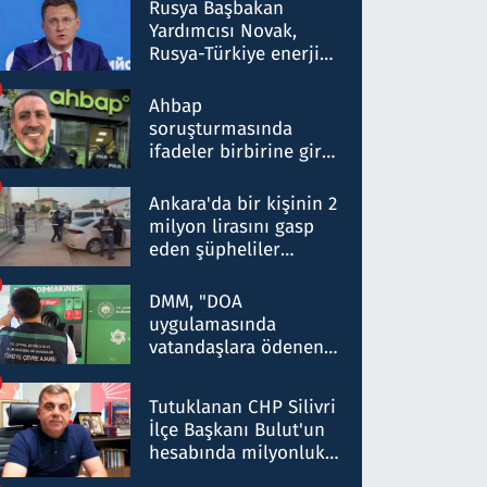
Rusya Başbakan
Yardımcısı Novak,
Rusya-Türkiye enerji
ortaklığının stratejik
nitelikte olduğunu
Ahbap
belirtti
soruşturmasında
ifadeler birbirine girdi:
Dokuz şüphelinin
ifadelerinden ortaya
Ankara'da bir kişinin 2
çıkan tablo şok etti
milyon lirasını gasp
eden şüpheliler
Kırıkkale'de yakalandı
DMM, "DOA
uygulamasında
vatandaşlara ödenen
iade tutarlarının
düşürüldüğü" iddiasını
Tutuklanan CHP Silivri
yalanladı
İlçe Başkanı Bulut'un
hesabında milyonluk
para trafiğine: Patron