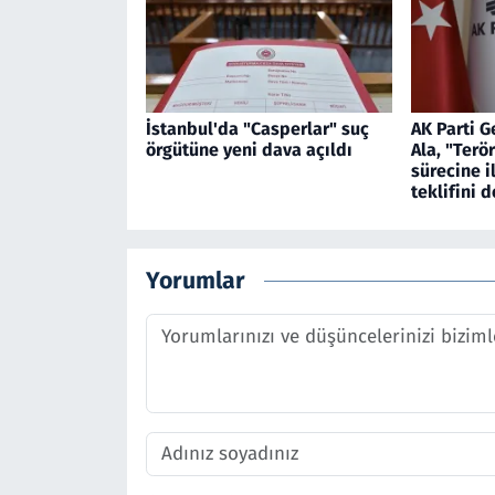
İstanbul'da "Casperlar" suç
AK Parti G
örgütüne yeni dava açıldı
Ala, "Terö
sürecine i
teklifini 
Yorumlar