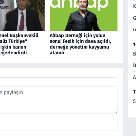
K
G
G
enel Başkanvekili
Ahbap Derneği için yolun
rsüz Türkiye"
sonu! Fesih için dava açıldı,
1
lişkin kanun
derneğe yönetim kayyumu
değerlendirdi
atandı
B
B
A
1
S