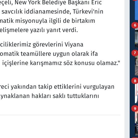
eçeli, New York Belediye Başkanı Eric
savcılık iddianamesinde, Türkevi'nin
atik misyonuyla ilgili de birtakım
6
lişmelere yazılı yanıt verdi.
ciliklerimiz görevlerini Viyana
lomatik teamüllere uygun olarak ifa
7
n içişlerine karışmamız söz konusu olamaz."
8
ci yakından takip ettiklerini vurgulayan
ynaklanan hakları saklı tuttuklarını
9