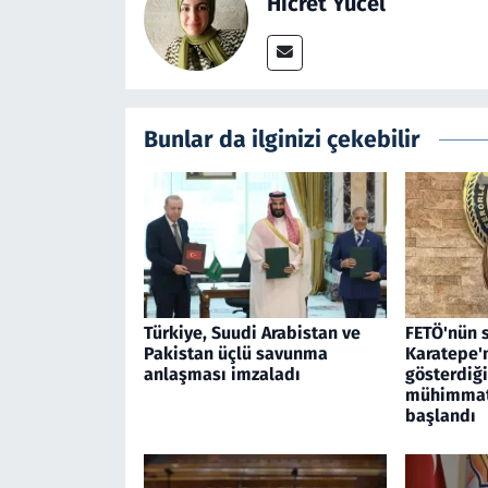
Hicret Yücel
Bunlar da ilginizi çekebilir
Türkiye, Suudi Arabistan ve
FETÖ'nün 
Pakistan üçlü savunma
Karatepe'
anlaşması imzaladı
gösterdiği
mühimmat
başlandı