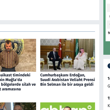
1
suikast timindeki
Cumhurbaşkanı Erdoğan,
1
nin Muğla'da
Suudi Arabistan Veliaht Prensi
 bölgelerde silah ve
Bin Selman ile bir araya geldi
G
 aramasına
1
K