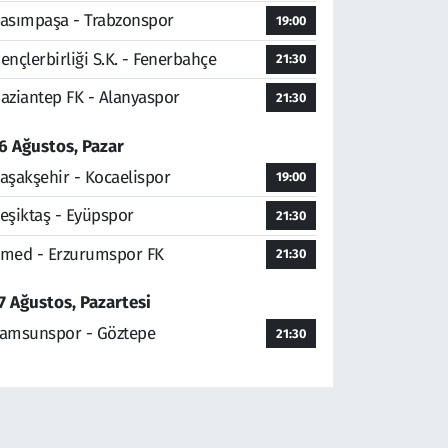
asımpaşa - Trabzonspor
19:00
ençlerbirliği S.K. - Fenerbahçe
21:30
aziantep FK - Alanyaspor
21:30
6 Ağustos, Pazar
aşakşehir - Kocaelispor
19:00
eşiktaş - Eyüpspor
21:30
med - Erzurumspor FK
21:30
7 Ağustos, Pazartesi
amsunspor - Göztepe
21:30