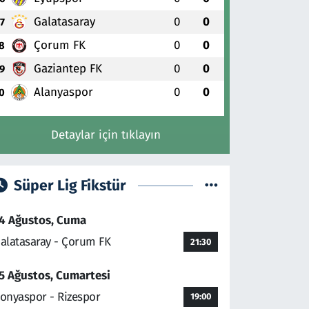
Galatasaray
0
0
7
Çorum FK
0
0
8
Gaziantep FK
0
0
9
Alanyaspor
0
0
0
Detaylar için tıklayın
Süper Lig Fikstür
4 Ağustos, Cuma
alatasaray - Çorum FK
21:30
5 Ağustos, Cumartesi
onyaspor - Rizespor
19:00