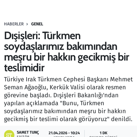
Gündem
HABERLER
GENEL
Haber
Dışişleri: Türkmen
Kültür Sanat
soydaşlarımız bakımından
meşru bir hakkın gecikmiş bir
Kurumsal Haberler
teslimidir
Lezzet Durağı
Türkiye Irak Türkmen Cephesi Başkanı Mehmet
Seman Ağaoğlu, Kerkük Valisi olarak resmen
Memur ve Kamu
görevine başladı. Dışişleri Bakanlığı'ndan
yapılan açıklamada "Bunu, Türkmen
Otomobil
soydaşlarımız bakımından meşru bir hakkın
gecikmiş bir teslimi olarak görüyoruz" denildi.
Oyun
SAMET TUNÇ
21.04.2026 - 10:24
1 DK
Ramazan
EDITÖR