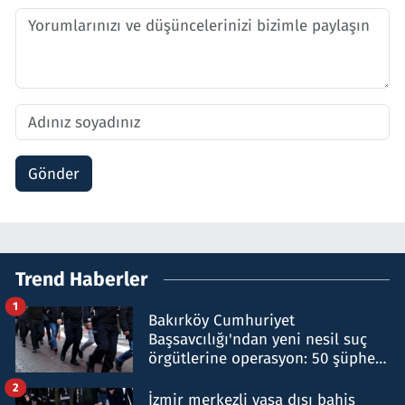
Gönder
Trend Haberler
1
Bakırköy Cumhuriyet
Başsavcılığı'ndan yeni nesil suç
örgütlerine operasyon: 50 şüpheli
hakkında gözaltı kararı
2
İzmir merkezli yasa dışı bahis