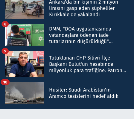
Ankara'da bir kişinin 2 milyon
lirasını gasp eden şüpheliler
Kırıkkale'de yakalandı
8
DMM, "DOA uygulamasında
vatandaşlara ödenen iade
tutarlarının düşürüldüğü"
iddiasını yalanladı
9
Tutuklanan CHP Silivri İlçe
Başkanı Bulut'un hesabında
milyonluk para trafiğine: Patron
talimat verdi, ben gönderdim
10
Husiler: Suudi Arabistan'ın
Aramco tesislerini hedef aldık