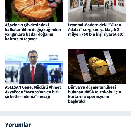
Ağaçların gövdesindeki
İstanbul Modern'deki "Yüzen
halkalar iklim değişikliğinden
Adalar" sergisini yaklaşık 2
yangınlara kadar doğanın
milyon 750 bin kişi ziyaret etti
hafızasını taşıyor
ASELSAN Genel Müdürü Ahmet
Dünya'ya düşme tehlikesi
Akyol'dan "Avrupa'nın en hızlı
bulunan NASA teleskobu için
şirketlerindeniz" mesajı
kurtarma operasyonu
başlatıldı
Yorumlar