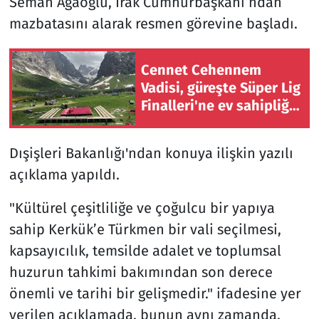
Seman Ağaoğlu, Irak Cumhurbaşkanı’ndan
mazbatasını alarak resmen görevine başladı.
Cennet Cehennem
Vadisi, güreşte Süper Lig
Finalleri'ne ev sahipliği
yapacak
Dışişleri Bakanlığı'ndan konuya ilişkin yazılı
açıklama yapıldı.
"Kültürel çeşitliliğe ve çoğulcu bir yapıya
sahip Kerkük’e Türkmen bir vali seçilmesi,
kapsayıcılık, temsilde adalet ve toplumsal
huzurun tahkimi bakımından son derece
önemli ve tarihi bir gelişmedir." ifadesine yer
verilen açıklamada, bunun aynı zamanda,