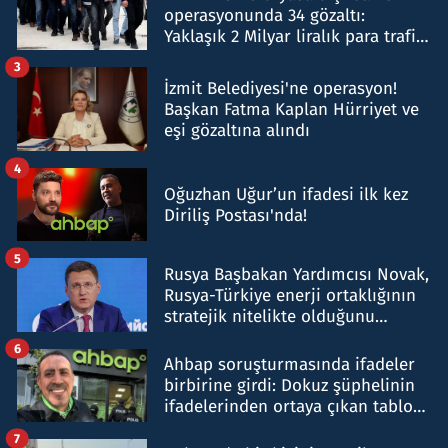
operasyonunda 34 gözaltı:
Yaklaşık 2 Milyar liralık para trafiği
tespit edildi
3
İzmit Belediyesi'ne operasyon!
Başkan Fatma Kaplan Hürriyet ve
eşi gözaltına alındı
4
Oğuzhan Uğur’un ifadesi ilk kez
Diriliş Postası'nda!
5
Rusya Başbakan Yardımcısı Novak,
Rusya-Türkiye enerji ortaklığının
stratejik nitelikte olduğunu
belirtti
6
Ahbap soruşturmasında ifadeler
birbirine girdi: Dokuz şüphelinin
ifadelerinden ortaya çıkan tablo
şok etti
7