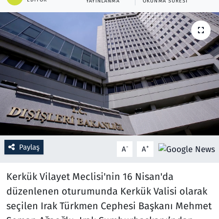
YAYINLANMA
OKUNMA SÜRESI
Resmi İlanlar
Rüya Tabirleri
Sağlık
Savunma Sanayi
Seçim 2023
Spor
Paylaş
-
+
A
A
Teknoloji ve Bilim
Kerkük Vilayet Meclisi'nin 16 Nisan'da
düzenlenen oturumunda Kerkük Valisi olarak
Televizyon
seçilen Irak Türkmen Cephesi Başkanı Mehmet