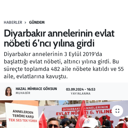
Gündem
HABERLER
GÜNDEM
Haber
Diyarbakır annelerinin evlat
Kültür Sanat
nöbeti 6’ncı yılına girdi
Diyarbakır annelerinin 3 Eylül 2019'da
Kurumsal Haberler
başlattığı evlat nöbeti, altıncı yılına girdi. Bu
süreçte toplamda 482 aile nöbete katıldı ve 55
Lezzet Durağı
aile, evlatlarına kavuştu.
Memur ve Kamu
HAZAL MIHRACE GÖKSUN
03.09.2024 - 16:53
MUHABIR
YAYINLANMA
Otomobil
Oyun
Ramazan