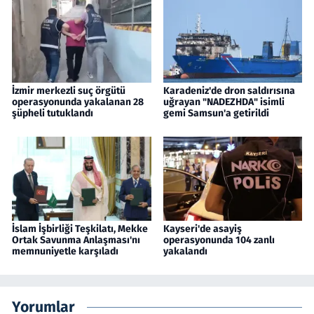
İzmir merkezli suç örgütü
Karadeniz'de dron saldırısına
operasyonunda yakalanan 28
uğrayan "NADEZHDA" isimli
şüpheli tutuklandı
gemi Samsun'a getirildi
İslam İşbirliği Teşkilatı, Mekke
Kayseri'de asayiş
Ortak Savunma Anlaşması'nı
operasyonunda 104 zanlı
memnuniyetle karşıladı
yakalandı
Yorumlar