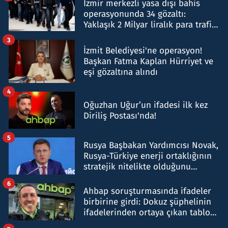
İzmir merkezli yasa dışı bahis
operasyonunda 34 gözaltı:
Yaklaşık 2 Milyar liralık para trafiği
tespit edildi
3
İzmit Belediyesi'ne operasyon!
Başkan Fatma Kaplan Hürriyet ve
eşi gözaltına alındı
4
Oğuzhan Uğur’un ifadesi ilk kez
Diriliş Postası'nda!
5
Rusya Başbakan Yardımcısı Novak,
Rusya-Türkiye enerji ortaklığının
stratejik nitelikte olduğunu
belirtti
6
Ahbap soruşturmasında ifadeler
birbirine girdi: Dokuz şüphelinin
ifadelerinden ortaya çıkan tablo
şok etti