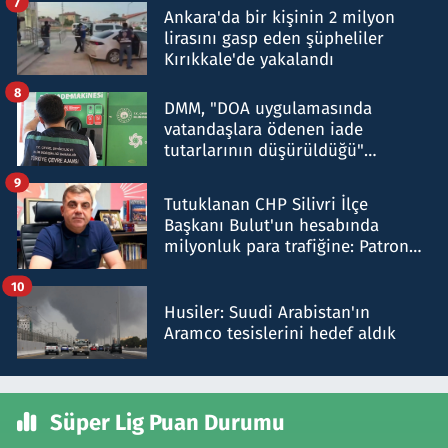
7
Ankara'da bir kişinin 2 milyon
lirasını gasp eden şüpheliler
Kırıkkale'de yakalandı
8
DMM, "DOA uygulamasında
vatandaşlara ödenen iade
tutarlarının düşürüldüğü"
iddiasını yalanladı
9
Tutuklanan CHP Silivri İlçe
Başkanı Bulut'un hesabında
milyonluk para trafiğine: Patron
talimat verdi, ben gönderdim
10
Husiler: Suudi Arabistan'ın
Aramco tesislerini hedef aldık
Süper Lig Puan Durumu