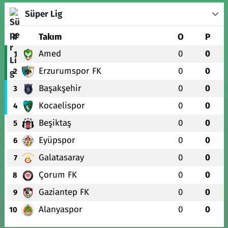
Süper Lig
#
Takım
O
P
Amed
0
0
1
Erzurumspor FK
0
0
2
Başakşehir
0
0
3
Kocaelispor
0
0
4
Beşiktaş
0
0
5
Eyüpspor
0
0
6
Galatasaray
0
0
7
Çorum FK
0
0
8
Gaziantep FK
0
0
9
Alanyaspor
0
0
10