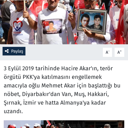
Resmi İlanlar
Rüya Tabirleri
Sağlık
Paylaş
-
+
A
A
Savunma Sanayi
3 Eylül 2019 tarihinde Hacire Akar'ın, terör
Seçim 2023
örgütü PKK'ya katılmasını engellemek
amacıyla oğlu Mehmet Akar için başlattığı bu
Spor
nöbet, Diyarbakır'dan Van, Muş, Hakkari,
Teknoloji ve Bilim
Şırnak, İzmir ve hatta Almanya'ya kadar
uzandı.
Televizyon