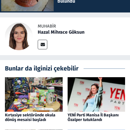
bulundu
MUHABIR
Hazal Mihrace Göksun
Bunlar da ilginizi çekebilir
Kırtasiye sektöründe okula
YENİ Parti Manisa İl Başkanı
dönüş mesaisi başladı
Özalper tutuklandı