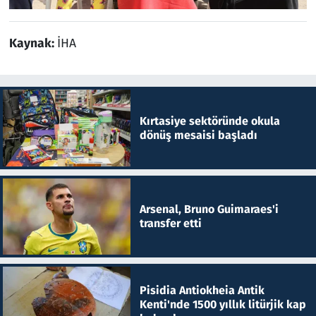
Kaynak:
İHA
Kırtasiye sektöründe okula
dönüş mesaisi başladı
Arsenal, Bruno Guimaraes'i
transfer etti
Pisidia Antiokheia Antik
Kenti'nde 1500 yıllık litürjik kap