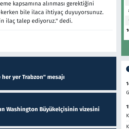
ödeme kapsamına alınması gerektiğini
çekerken bile ilaca ihtiyaç duyuyorsunuz.
n ilaç talep ediyoruz." dedi.
1
e her yer Trabzon" mesajı
1
G
1
nın Washington Büyükelçisinin vizesini
K
K