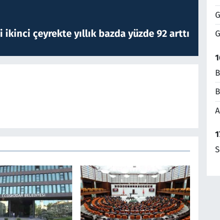
G
i ikinci çeyrekte yıllık bazda yüzde 92 arttı
G
1
B
B
A
1
S