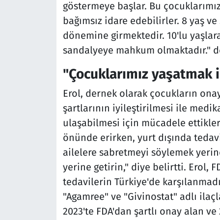
göstermeye başlar. Bu çocuklarımız 
bağımsız idare edebilirler. 8 yaş ve
dönemine girmektedir. 10'lu yaşlara
sandalyeye mahkum olmaktadır." d
"Çocuklarımız yaşatmak iç
Erol, dernek olarak çocukların ona
şartlarının iyileştirilmesi ile med
ulaşabilmesi için mücadele ettikleri
önünde erirken, yurt dışında tedavi
ailelere sabretmeyi söylemek yerine
yerine getirin," diye belirtti. Erol,
tedavilerin Türkiye'de karşılanmadı
"Agamree" ve "Givinostat" adlı ilaçl
2023'te FDA'dan şartlı onay alan ve