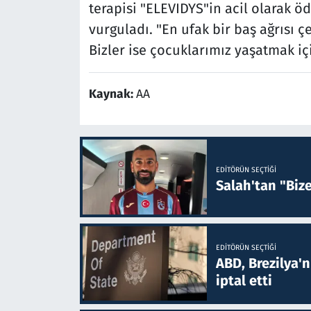
terapisi "ELEVIDYS"in acil olarak 
vurguladı. "En ufak bir baş ağrısı 
Bizler ise çocuklarımız yaşatmak içi
Kaynak:
AA
EDITÖRÜN SEÇTIĞI
Salah'tan "Biz
EDITÖRÜN SEÇTIĞI
ABD, Brezilya'
iptal etti