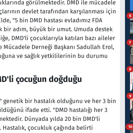
ocuklarında görülmektedir. DMD ile mücadele
açlarının devlet tarafından karşılanması için
6
Elde, "5 bin DMD hastası evladımız FDA
çük bir adım, büyük bir umut. Umuda destek
liğe, DMD'li çocuklarıyla katılan bazı aileler
7
le Mücadele Derneği Başkanı Sadullah Erol,
uğuna ve sağlık yetkililerinin bu durumu
.
8
MD'li çocuğun doğduğu
9
 genetik bir hastalık olduğunu ve her 3 bin
düğünü ifade etti. "DMD hastalığı her 3
ektedir. Dünyada yılda 20 bin DMD'li
Hastalık, çocukluk çağında belirti
10