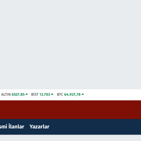
ALTIN
6527.85
BİST
13.703
BTC
64.927,78
mi İlanlar
Yazarlar