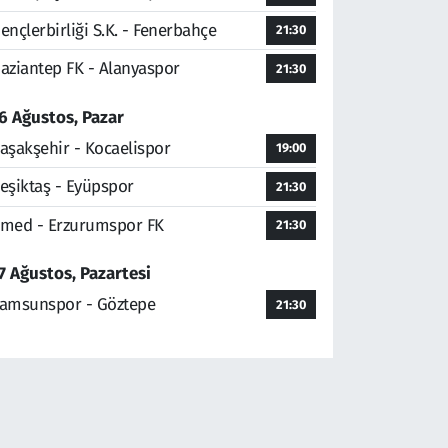
ençlerbirliği S.K. - Fenerbahçe
21:30
aziantep FK - Alanyaspor
21:30
6 Ağustos, Pazar
aşakşehir - Kocaelispor
19:00
eşiktaş - Eyüpspor
21:30
med - Erzurumspor FK
21:30
7 Ağustos, Pazartesi
amsunspor - Göztepe
21:30