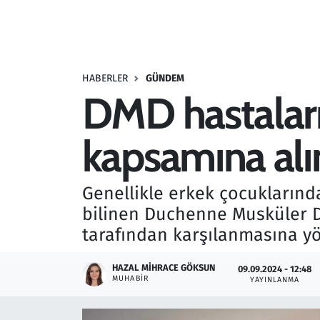
Resmi İlanlar
Rüya Tabirleri
HABERLER
GÜNDEM
DMD hastaları
Sağlık
kapsamına alın
Savunma Sanayi
Seçim 2023
Genellikle erkek çocuklarında 
bilinen Duchenne Musküler Dis
Spor
tarafından karşılanmasına yö
Teknoloji ve Bilim
HAZAL MIHRACE GÖKSUN
09.09.2024 - 12:48
MUHABIR
YAYINLANMA
Televizyon