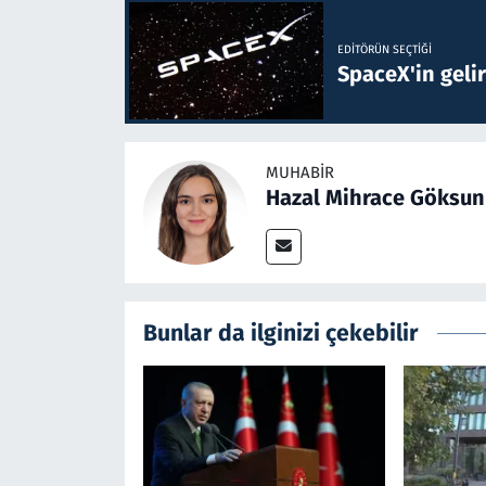
EDITÖRÜN SEÇTIĞI
SpaceX'in gelir
MUHABIR
Hazal Mihrace Göksun
Bunlar da ilginizi çekebilir