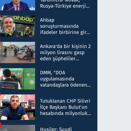
Rusya-Türkiye enerji
ortaklığının stratejik
nitelikte olduğunu
Ahbap
belirtti
soruşturmasında
ifadeler birbirine girdi:
Dokuz şüphelinin
ifadelerinden ortaya
Ankara'da bir kişinin 2
çıkan tablo şok etti
milyon lirasını gasp
eden şüpheliler
Kırıkkale'de yakalandı
DMM, "DOA
uygulamasında
vatandaşlara ödenen
iade tutarlarının
düşürüldüğü" iddiasını
Tutuklanan CHP Silivri
yalanladı
İlçe Başkanı Bulut'un
hesabında milyonluk
para trafiğine: Patron
talimat verdi, ben
Husiler: Suudi