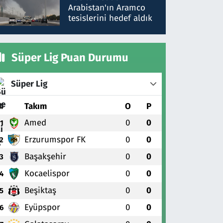
gönderdim
Arabistan'ın Aramco
tesislerini hedef aldık
Süper Lig Puan Durumu
Süper Lig
#
Takım
O
P
Amed
0
0
1
Erzurumspor FK
0
0
2
Başakşehir
0
0
3
Kocaelispor
0
0
4
Beşiktaş
0
0
5
Eyüpspor
0
0
6