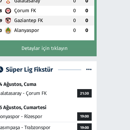
Galatasaray
0
0
7
Çorum FK
0
0
8
Gaziantep FK
0
0
9
Alanyaspor
0
0
0
Detaylar için tıklayın
Süper Lig Fikstür
4 Ağustos, Cuma
alatasaray - Çorum FK
21:30
5 Ağustos, Cumartesi
onyaspor - Rizespor
19:00
asımpaşa - Trabzonspor
19:00