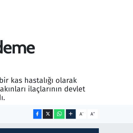
ödeme
bir kas hastalığı olarak
ınları ilaçlarının devlet
ı.
-
+
A
A