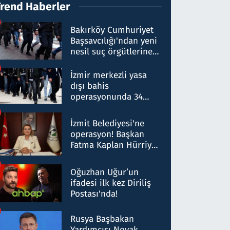
Trend Haberler
Bakırköy Cumhuriyet
Başsavcılığı'ndan yeni
nesil suç örgütlerine
operasyon: 50 şüpheli
hakkında gözaltı kararı
İzmir merkezli yasa
dışı bahis
operasyonunda 34
gözaltı: Yaklaşık 2
Milyar liralık para
İzmit Belediyesi'ne
trafiği tespit edildi
operasyon! Başkan
Fatma Kaplan Hürriyet
ve eşi gözaltına alındı
Oğuzhan Uğur’un
ifadesi ilk kez Diriliş
Postası'nda!
Rusya Başbakan
Yardımcısı Novak,