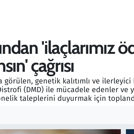
ndan 'ilaçlarımız 
sın' çağrısı
görülen, genetik kalıtımlı ve ilerleyici 
trofi (DMD) ile mücadele edenler ve yak
nelik taleplerini duyurmak için topland