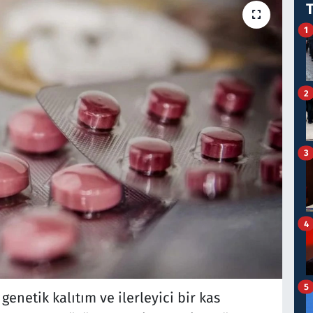
1
2
3
4
5
enetik kalıtım ve ilerleyici bir kas