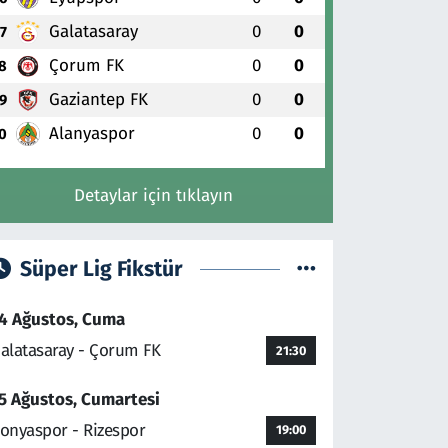
Galatasaray
0
0
7
Çorum FK
0
0
8
Gaziantep FK
0
0
9
Alanyaspor
0
0
0
Detaylar için tıklayın
Süper Lig Fikstür
4 Ağustos, Cuma
alatasaray - Çorum FK
21:30
5 Ağustos, Cumartesi
onyaspor - Rizespor
19:00