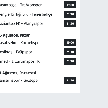
asımpaşa - Trabzonspor
19:00
ençlerbirliği S.K. - Fenerbahçe
21:30
aziantep FK - Alanyaspor
21:30
6 Ağustos, Pazar
aşakşehir - Kocaelispor
19:00
eşiktaş - Eyüpspor
21:30
med - Erzurumspor FK
21:30
7 Ağustos, Pazartesi
amsunspor - Göztepe
21:30