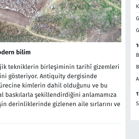
K
G
G
1
odern bilim
B
ik tekniklerin birleşiminin tarihî gizemleri
B
ni gösteriyor. Antiquity dergisinde
A
ürecine kimlerin dahil olduğunu ve bu
1
sal baskılarla şekillendirdiğini anlamamıza
n derinliklerinde gizlenen aile sırlarını ve
S