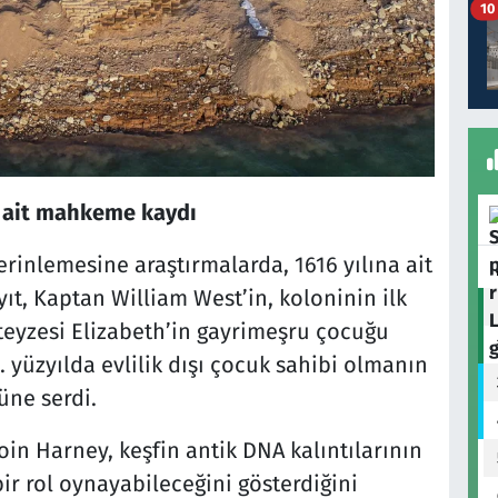
10
a ait mahkeme kaydı
rinlemesine araştırmalarda, 1616 yılına ait
t, Kaptan William West’in, koloninin ilk
teyzesi Elizabeth’in gayrimeşru çocuğu
. yüzyılda evlilik dışı çocuk sahibi olmanın
üne serdi.
in Harney, keşfin antik DNA kalıntılarının
bir rol oynayabileceğini gösterdiğini