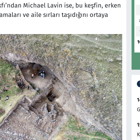
fı’ndan Michael Lavin ise, bu keşfin, erken
maları ve aile sırları taşıdığını ortaya
1
1
G
1
K