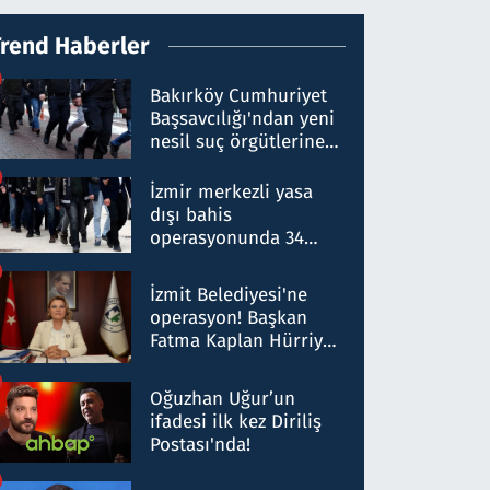
Trend Haberler
Bakırköy Cumhuriyet
Başsavcılığı'ndan yeni
nesil suç örgütlerine
operasyon: 50 şüpheli
hakkında gözaltı kararı
İzmir merkezli yasa
dışı bahis
operasyonunda 34
gözaltı: Yaklaşık 2
Milyar liralık para
İzmit Belediyesi'ne
trafiği tespit edildi
operasyon! Başkan
Fatma Kaplan Hürriyet
ve eşi gözaltına alındı
Oğuzhan Uğur’un
ifadesi ilk kez Diriliş
Postası'nda!