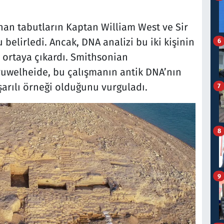
nan tabutların Kaptan William West ve Sir
elirledi. Ancak, DNA analizi bu iki kişinin
6
 ortaya çıkardı. Smithsonian
ruwelheide, bu çalışmanın antik DNA’nın
aşarılı örneği olduğunu vurguladı.
7
8
9