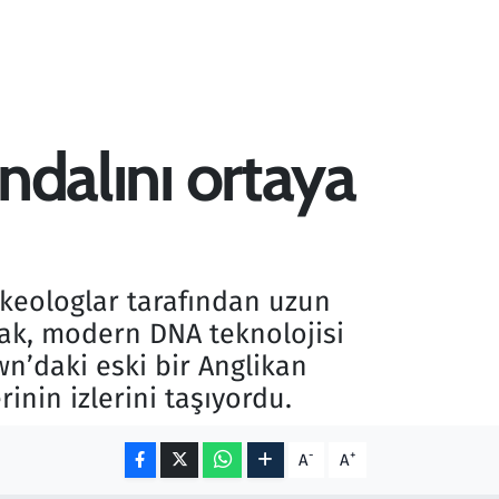
andalını ortaya
rkeologlar tarafından uzun
cak, modern DNA teknolojisi
n’daki eski bir Anglikan
inin izlerini taşıyordu.
-
+
A
A