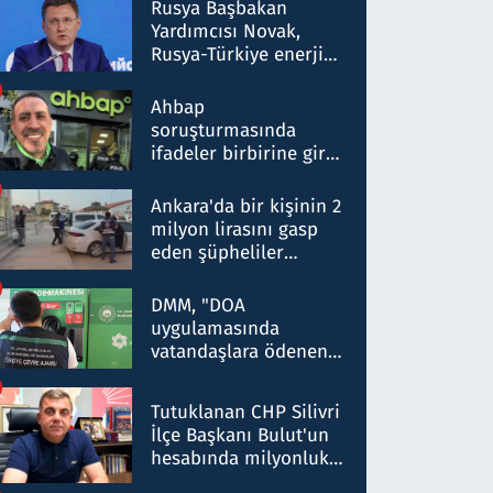
Rusya Başbakan
Yardımcısı Novak,
Rusya-Türkiye enerji
ortaklığının stratejik
nitelikte olduğunu
Ahbap
belirtti
soruşturmasında
ifadeler birbirine girdi:
Dokuz şüphelinin
ifadelerinden ortaya
Ankara'da bir kişinin 2
çıkan tablo şok etti
milyon lirasını gasp
eden şüpheliler
Kırıkkale'de yakalandı
DMM, "DOA
uygulamasında
vatandaşlara ödenen
iade tutarlarının
düşürüldüğü" iddiasını
Tutuklanan CHP Silivri
yalanladı
İlçe Başkanı Bulut'un
hesabında milyonluk
para trafiğine: Patron