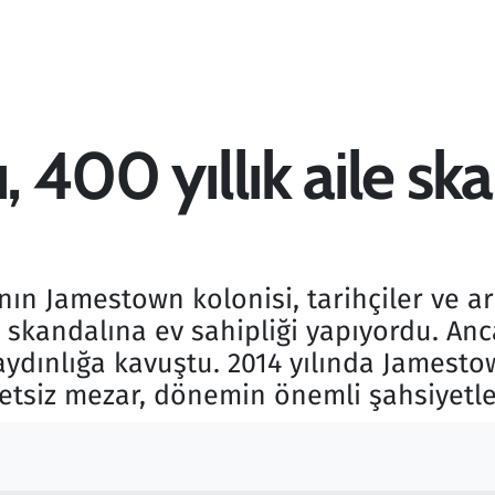
, 400 yıllık aile sk
nın Jamestown kolonisi, tarihçiler ve a
e skandalına ev sahipliği yapıyordu. An
ydınlığa kavuştu. 2014 yılında Jamestow
etsiz mezar, dönemin önemli şahsiyetler