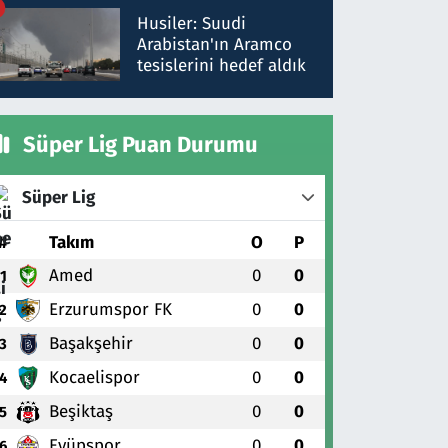
talimat verdi, ben
Husiler: Suudi
gönderdim
Arabistan'ın Aramco
tesislerini hedef aldık
Süper Lig Puan Durumu
Süper Lig
#
Takım
O
P
Amed
0
0
1
Erzurumspor FK
0
0
2
Başakşehir
0
0
3
Kocaelispor
0
0
4
Beşiktaş
0
0
5
Eyüpspor
0
0
6