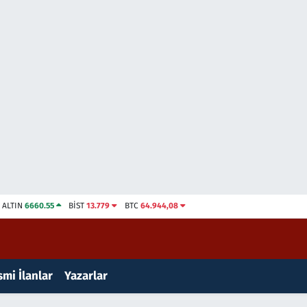
ALTIN
6660.55
BİST
13.779
BTC
64.944,08
mi İlanlar
Yazarlar