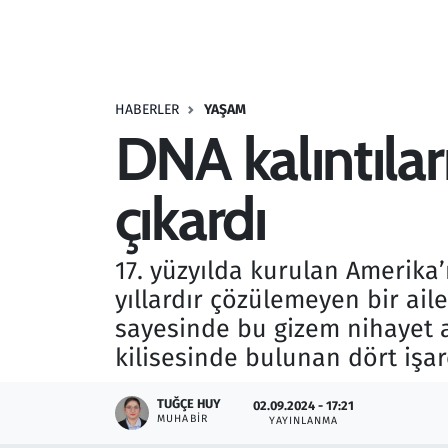
Resmi İlanlar
Rüya Tabirleri
HABERLER
YAŞAM
DNA kalıntıları
Sağlık
çıkardı
Savunma Sanayi
Seçim 2023
17. yüzyılda kurulan Amerika’
yıllardır çözülemeyen bir ail
Spor
sayesinde bu gizem nihayet a
Teknoloji ve Bilim
kilisesinde bulunan dört işar
Televizyon
TUĞÇE HUY
02.09.2024 - 17:21
MUHABIR
YAYINLANMA