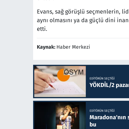
Evans, sağ görüşlü seçmenlerin, lid
aynı olmasını ya da güçlü dini inanç
etti.
Kaynak:
Haber Merkezi
EDITÖRÜN SEÇTIĞI
YÖKDİL/2 paza
EDITÖRÜN SEÇTIĞI
Maradona'nın s
bu