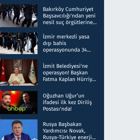
Bakırköy Cumhuriyet
Başsavcılığı'ndan yeni
nesil suç örgütlerine
operasyon: 50 şüpheli
hakkında gözaltı kararı
İzmir merkezli yasa
dışı bahis
operasyonunda 34
gözaltı: Yaklaşık 2
Milyar liralık para
İzmit Belediyesi'ne
trafiği tespit edildi
operasyon! Başkan
Fatma Kaplan Hürriyet
ve eşi gözaltına alındı
Oğuzhan Uğur’un
ifadesi ilk kez Diriliş
Postası'nda!
Rusya Başbakan
Yardımcısı Novak,
Rusya-Türkiye enerji