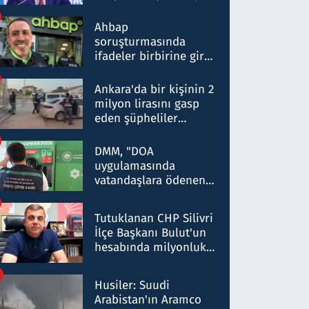
ortaklığının stratejik
nitelikte olduğunu
Ahbap
belirtti
soruşturmasında
ifadeler birbirine girdi:
Dokuz şüphelinin
ifadelerinden ortaya
Ankara'da bir kişinin 2
çıkan tablo şok etti
milyon lirasını gasp
eden şüpheliler
Kırıkkale'de yakalandı
DMM, "DOA
uygulamasında
vatandaşlara ödenen
iade tutarlarının
düşürüldüğü" iddiasını
Tutuklanan CHP Silivri
yalanladı
İlçe Başkanı Bulut'un
hesabında milyonluk
para trafiğine: Patron
talimat verdi, ben
Husiler: Suudi
gönderdim
Arabistan'ın Aramco