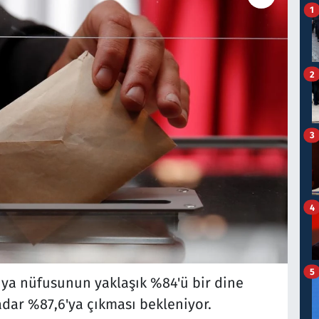
1
2
3
4
5
nya nüfusunun yaklaşık %84'ü bir dine
dar %87,6'ya çıkması bekleniyor.