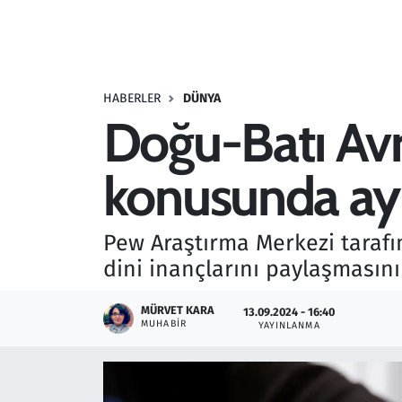
Resmi İlanlar
Rüya Tabirleri
HABERLER
DÜNYA
Doğu-Batı Avr
Sağlık
konusunda ayr
Savunma Sanayi
Seçim 2023
Pew Araştırma Merkezi tarafın
dini inançlarını paylaşmasın
Spor
MÜRVET KARA
13.09.2024 - 16:40
Teknoloji ve Bilim
MUHABIR
YAYINLANMA
Televizyon