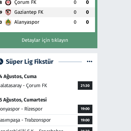
Çorum FK
0
0
8
Gaziantep FK
0
0
9
Alanyaspor
0
0
0
Detaylar için tıklayın
Süper Lig Fikstür
4 Ağustos, Cuma
alatasaray - Çorum FK
21:30
5 Ağustos, Cumartesi
onyaspor - Rizespor
19:00
asımpaşa - Trabzonspor
19:00