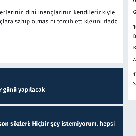
G
erlerinin dini inançlarının kendilerinkiyle
G
lara sahip olmasını tercih ettiklerini ifade
1
B
B
A
1
S
r günü yapılacak
on sözleri: Hiçbir şey istemiyorum, hepsi