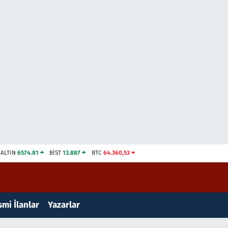
ALTIN
6574.81
BİST
13.887
BTC
64.360,53
mi İlanlar
Yazarlar