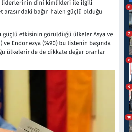
derlerinin dini kimlikleri ile ilgili
6
set arasındaki bağın halen güçlü olduğu
n güçlü etkisinin görüldüğü ülkeler Asya ve
7
91) ve Endonezya (%90) bu listenin başında
ğu ülkelerinde de dikkate değer oranlar
8
9
10