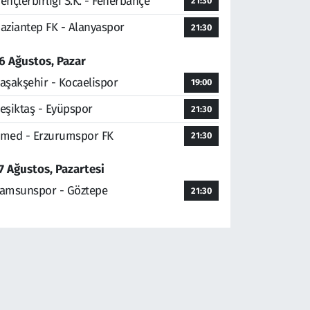
ençlerbirliği S.K. - Fenerbahçe
21:30
aziantep FK - Alanyaspor
21:30
6 Ağustos, Pazar
aşakşehir - Kocaelispor
19:00
eşiktaş - Eyüpspor
21:30
med - Erzurumspor FK
21:30
7 Ağustos, Pazartesi
amsunspor - Göztepe
21:30