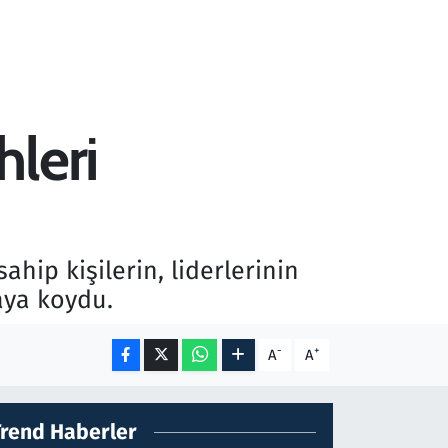
leri
hip kişilerin, liderlerinin
aya koydu.
-
+
A
A
Trend Haberler