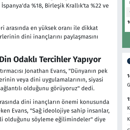
İspanya'da %18, Birleşik Krallık'ta %22 ve
1
i arasında en yüksek oranı ile dikkat
erlerinin dini inançlarını paylaşmasını
in Odaklı Tercihler Yapıyor
ştırmacısı Jonathan Evans, "Dünyanın pek
1
erinin veya dini uygulamalarının, siyasi
G
 bağlantılı olduğunu görüyoruz" dedi.
1
arasında dini inançların önemi konusunda
K
eken Evans, "Sağ ideolojiye sahip insanlar,
mli olduğunu söyleme eğilimindeler" diye
K