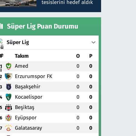
tesislerini hedef aldık
Süper Lig Puan Durumu
Süper Lig
#
Takım
O
P
Amed
0
0
1
Erzurumspor FK
0
0
2
Başakşehir
0
0
3
Kocaelispor
0
0
4
Beşiktaş
0
0
5
Eyüpspor
0
0
6
Galatasaray
0
0
7