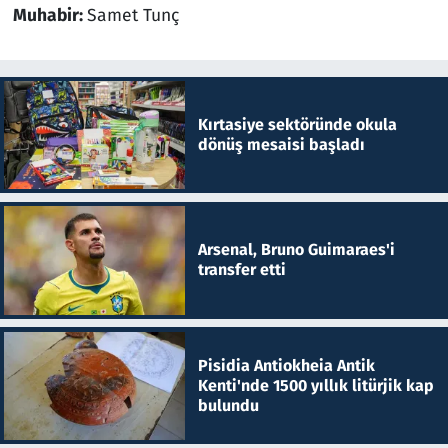
Muhabir:
Samet Tunç
Kırtasiye sektöründe okula
dönüş mesaisi başladı
Arsenal, Bruno Guimaraes'i
transfer etti
Pisidia Antiokheia Antik
Kenti'nde 1500 yıllık litürjik kap
bulundu