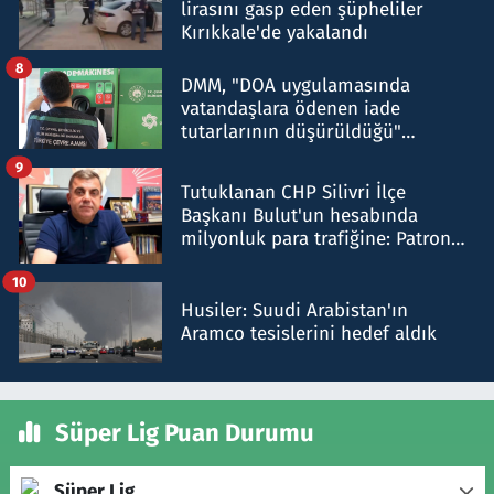
lirasını gasp eden şüpheliler
Kırıkkale'de yakalandı
8
DMM, "DOA uygulamasında
vatandaşlara ödenen iade
tutarlarının düşürüldüğü"
iddiasını yalanladı
9
Tutuklanan CHP Silivri İlçe
Başkanı Bulut'un hesabında
milyonluk para trafiğine: Patron
talimat verdi, ben gönderdim
10
Husiler: Suudi Arabistan'ın
Aramco tesislerini hedef aldık
Süper Lig Puan Durumu
Süper Lig