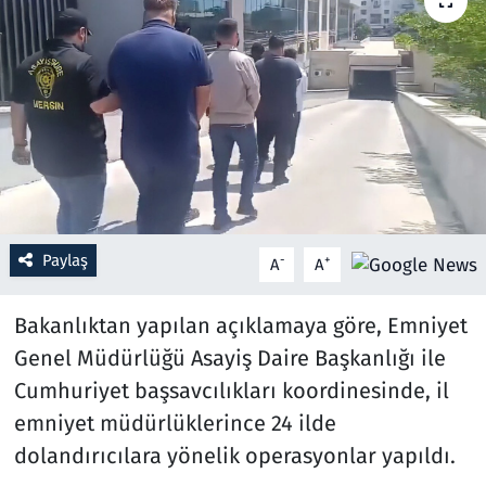
Resmi İlanlar
Rüya Tabirleri
Sağlık
Savunma Sanayi
Paylaş
-
+
A
A
Seçim 2023
Bakanlıktan yapılan açıklamaya göre, Emniyet
Spor
Genel Müdürlüğü Asayiş Daire Başkanlığı ile
Teknoloji ve Bilim
Cumhuriyet başsavcılıkları koordinesinde, il
emniyet müdürlüklerince 24 ilde
Televizyon
dolandırıcılara yönelik operasyonlar yapıldı.