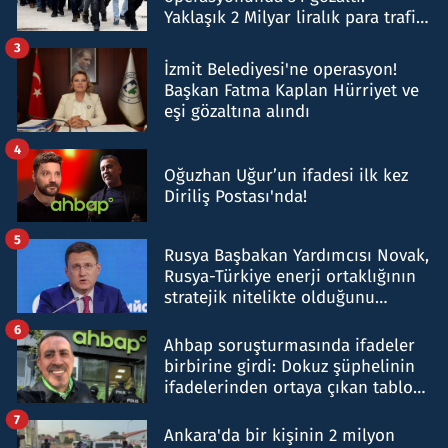
Yaklaşık 2 Milyar liralık para trafiği
tespit edildi
3
İzmit Belediyesi'ne operasyon!
Başkan Fatma Kaplan Hürriyet ve
eşi gözaltına alındı
4
Oğuzhan Uğur’un ifadesi ilk kez
Diriliş Postası'nda!
5
Rusya Başbakan Yardımcısı Novak,
Rusya-Türkiye enerji ortaklığının
stratejik nitelikte olduğunu
belirtti
6
Ahbap soruşturmasında ifadeler
birbirine girdi: Dokuz şüphelinin
ifadelerinden ortaya çıkan tablo
şok etti
7
Ankara'da bir kişinin 2 milyon