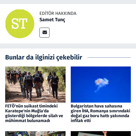
EDITÖR HAKKINDA
Samet Tunç
Bunlar da ilginizi çekebilir
FETÖ'nün suikast timindeki
Bulgaristan hava sahasına
Karatepe'nin Muğla'da
giren İHA, Romanya sınırındaki
gösterdiği bölgelerde silah ve
doğal gaz boru hattı yakınında
mühimmat bulunamadı
infilak etti