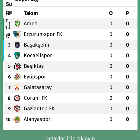
#
Takım
O
P
Amed
0
0
1
Erzurumspor FK
0
0
2
Başakşehir
0
0
3
Kocaelispor
0
0
4
Beşiktaş
0
0
5
Eyüpspor
0
0
6
Galatasaray
0
0
7
Çorum FK
0
0
8
Gaziantep FK
0
0
9
Alanyaspor
0
0
10
Detaylar için tıklayın