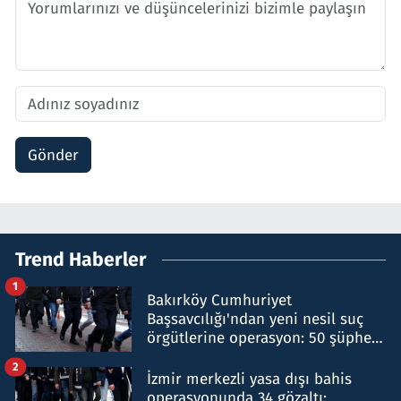
Gönder
Trend Haberler
1
Bakırköy Cumhuriyet
Başsavcılığı'ndan yeni nesil suç
örgütlerine operasyon: 50 şüpheli
hakkında gözaltı kararı
2
İzmir merkezli yasa dışı bahis
operasyonunda 34 gözaltı: