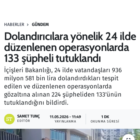
Gündem
HABERLER
GÜNDEM
Haber
Dolandırıcılara yönelik 24 ilde
Kültür Sanat
düzenlenen operasyonlarda
133 şüpheli tutuklandı
Kurumsal Haberler
İçişleri Bakanlığı, 24 ilde vatandaşları 936
Lezzet Durağı
milyon 581 bin lira dolandırdıkları tespit
edilen ve düzenlenen operasyonlarda
Memur ve Kamu
gözaltına alınan 224 şüpheliden 133'ünün
tutuklandığını bildirdi.
Otomobil
SAMET TUNÇ
11.05.2026 - 11:49
1 DK
EDITÖR
Oyun
YAYINLANMA
OKUNMA SÜRESI
Ramazan