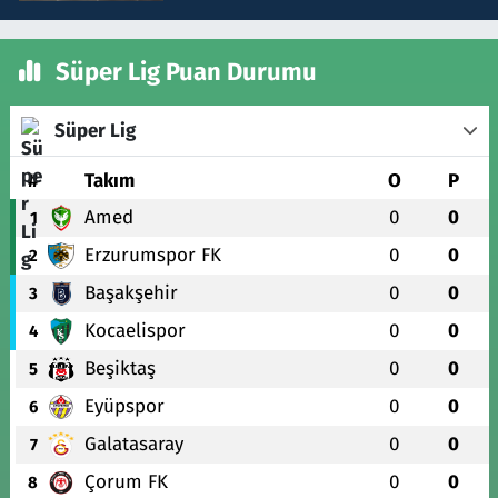
Süper Lig Puan Durumu
Süper Lig
#
Takım
O
P
Amed
0
0
1
Erzurumspor FK
0
0
2
Başakşehir
0
0
3
Kocaelispor
0
0
4
Beşiktaş
0
0
5
Eyüpspor
0
0
6
Galatasaray
0
0
7
Çorum FK
0
0
8