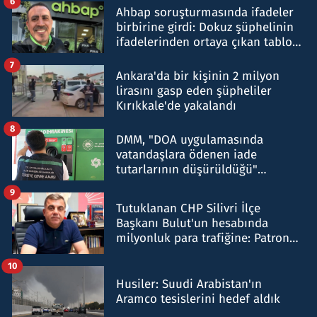
6
Ahbap soruşturmasında ifadeler
birbirine girdi: Dokuz şüphelinin
ifadelerinden ortaya çıkan tablo
şok etti
7
Ankara'da bir kişinin 2 milyon
lirasını gasp eden şüpheliler
Kırıkkale'de yakalandı
8
DMM, "DOA uygulamasında
vatandaşlara ödenen iade
tutarlarının düşürüldüğü"
iddiasını yalanladı
9
Tutuklanan CHP Silivri İlçe
Başkanı Bulut'un hesabında
milyonluk para trafiğine: Patron
talimat verdi, ben gönderdim
10
Husiler: Suudi Arabistan'ın
Aramco tesislerini hedef aldık