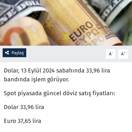
Resmi İlanlar
Rüya Tabirleri
Sağlık
Paylaş
-
+
A
A
Savunma Sanayi
Dolar, 13 Eylül 2024 sabahında 33,96 lira
Seçim 2023
bandında işlem görüyor.
Spor
Spot piyasada güncel döviz satış fiyatları:
Teknoloji ve Bilim
Dolar 33,96 lira
Televizyon
Euro 37,65 lira