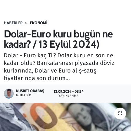
Gündem
HABERLER
EKONOMI
Haber
Dolar-Euro kuru bugün ne
Kültür Sanat
kadar? / 13 Eylül 2024)
Dolar - Euro kaç TL? Dolar kuru en son ne
Kurumsal Haberler
kadar oldu? Bankalararası piyasada döviz
kurlarında, Dolar ve Euro alış-satış
Lezzet Durağı
fiyatlarında son durum...
Memur ve Kamu
NUSRET ODABAŞ
13.09.2024 - 08:24
MUHABIR
YAYINLANMA
Otomobil
Oyun
Ramazan