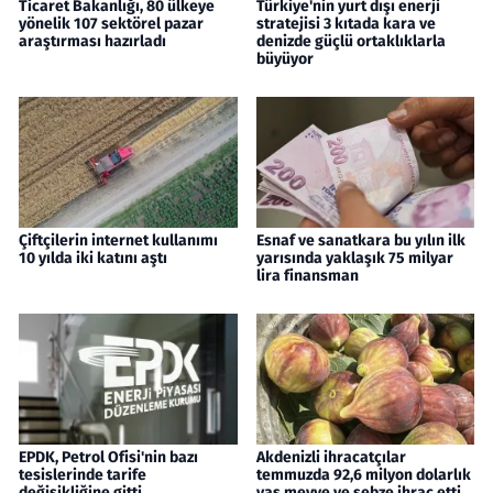
Ticaret Bakanlığı, 80 ülkeye
Türkiye'nin yurt dışı enerji
yönelik 107 sektörel pazar
stratejisi 3 kıtada kara ve
araştırması hazırladı
denizde güçlü ortaklıklarla
büyüyor
Çiftçilerin internet kullanımı
Esnaf ve sanatkara bu yılın ilk
10 yılda iki katını aştı
yarısında yaklaşık 75 milyar
lira finansman
EPDK, Petrol Ofisi'nin bazı
Akdenizli ihracatçılar
tesislerinde tarife
temmuzda 92,6 milyon dolarlık
değişikliğine gitti
yaş meyve ve sebze ihraç etti