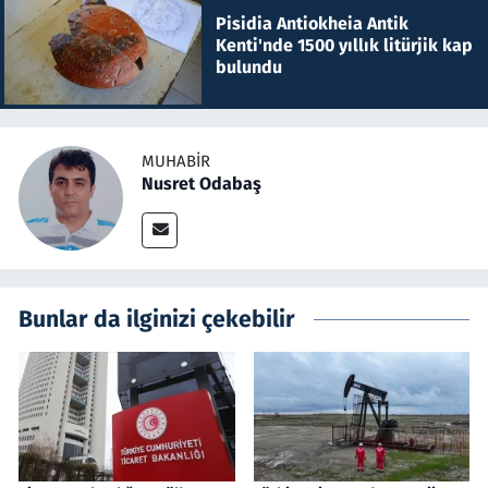
Pisidia Antiokheia Antik
Kenti'nde 1500 yıllık litürjik kap
bulundu
MUHABIR
Nusret Odabaş
Bunlar da ilginizi çekebilir