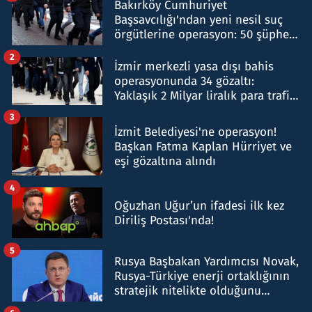
Bakırköy Cumhuriyet
Başsavcılığı'ndan yeni nesil suç
örgütlerine operasyon: 50 şüpheli
hakkında gözaltı kararı
2
İzmir merkezli yasa dışı bahis
operasyonunda 34 gözaltı:
Yaklaşık 2 Milyar liralık para trafiği
tespit edildi
3
İzmit Belediyesi'ne operasyon!
Başkan Fatma Kaplan Hürriyet ve
eşi gözaltına alındı
4
Oğuzhan Uğur’un ifadesi ilk kez
Diriliş Postası'nda!
5
Rusya Başbakan Yardımcısı Novak,
Rusya-Türkiye enerji ortaklığının
stratejik nitelikte olduğunu
belirtti