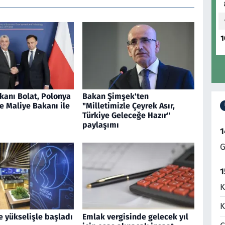
1
kanı Bolat, Polonya
Bakan Şimşek'ten
e Maliye Bakanı ile
"Milletimizle Çeyrek Asır,
Türkiye Geleceğe Hazır"
paylaşımı
1
G
1
K
K
e yükselişle başladı
Emlak vergisinde gelecek yıl