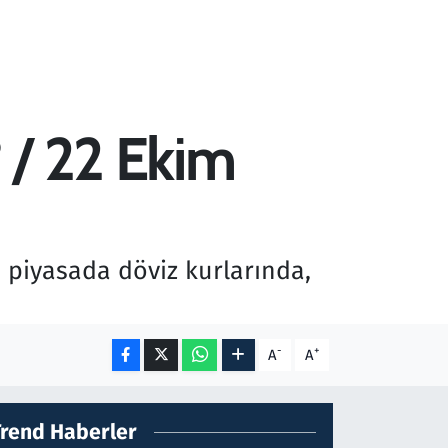
 / 22 Ekim
 piyasada döviz kurlarında,
-
+
A
A
Trend Haberler