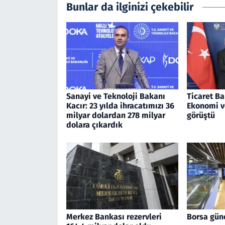
Bunlar da ilginizi çekebilir
Sanayi ve Teknoloji Bakanı
Ticaret Ba
Kacır: 23 yılda ihracatımızı 36
Ekonomi v
milyar dolardan 278 milyar
görüştü
dolara çıkardık
Merkez Bankası rezervleri
Borsa gün