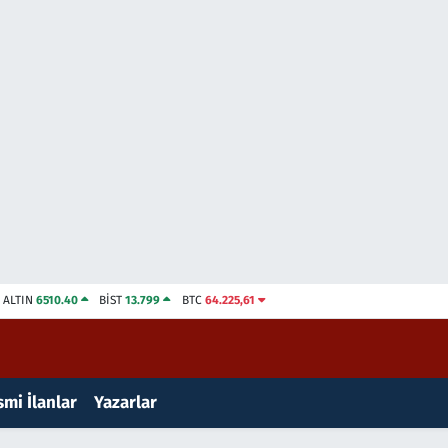
ALTIN
6510.40
BİST
13.799
BTC
64.225,61
mi İlanlar
Yazarlar