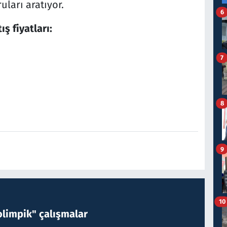
uları aratıyor.
6
ş fiyatları:
7
8
9
10
limpik" çalışmalar