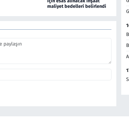
G
için esas alınacak inşaat
maliyet bedelleri belirlendi
G
1
B
B
A
1
S