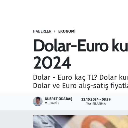
Resmi İlanlar
Rüya Tabirleri
HABERLER
EKONOMI
Dolar-Euro ku
Sağlık
2024
Savunma Sanayi
Seçim 2023
Dolar - Euro kaç TL? Dolar k
Dolar ve Euro alış-satış fiyat
Spor
NUSRET ODABAŞ
22.10.2024 - 08:29
Teknoloji ve Bilim
MUHABIR
YAYINLANMA
Televizyon