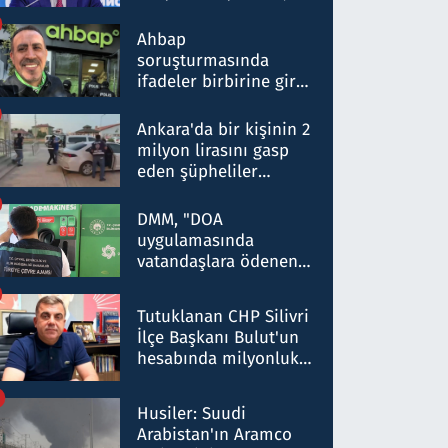
ortaklığının stratejik
nitelikte olduğunu
Ahbap
belirtti
soruşturmasında
ifadeler birbirine girdi:
Dokuz şüphelinin
ifadelerinden ortaya
Ankara'da bir kişinin 2
çıkan tablo şok etti
milyon lirasını gasp
eden şüpheliler
Kırıkkale'de yakalandı
DMM, "DOA
uygulamasında
vatandaşlara ödenen
iade tutarlarının
düşürüldüğü" iddiasını
Tutuklanan CHP Silivri
yalanladı
İlçe Başkanı Bulut'un
hesabında milyonluk
para trafiğine: Patron
talimat verdi, ben
Husiler: Suudi
gönderdim
Arabistan'ın Aramco