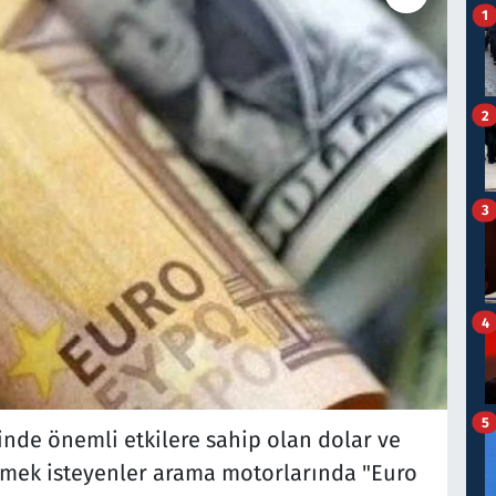
1
2
3
4
5
inde önemli etkilere sahip olan dolar ve
nmek isteyenler arama motorlarında "Euro