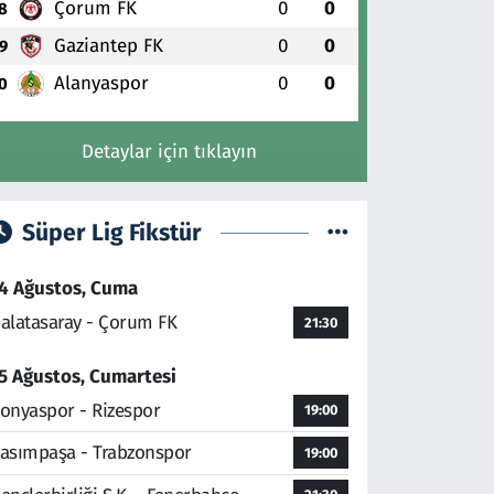
Çorum FK
0
0
8
Gaziantep FK
0
0
9
Alanyaspor
0
0
0
Detaylar için tıklayın
Süper Lig Fikstür
4 Ağustos, Cuma
alatasaray - Çorum FK
21:30
5 Ağustos, Cumartesi
onyaspor - Rizespor
19:00
asımpaşa - Trabzonspor
19:00