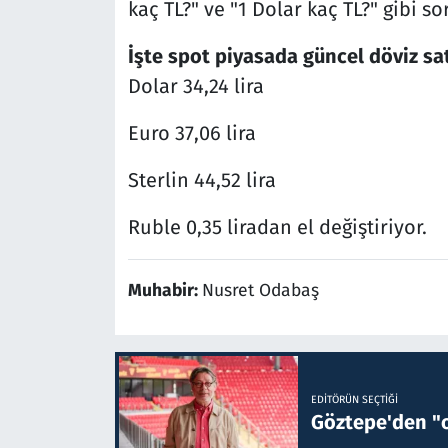
kaç TL?" ve "1 Dolar kaç TL?" gibi sor
İşte spot piyasada güncel döviz satı
Dolar 34,24 lira
Euro 37,06 lira
Sterlin 44,52 lira
Ruble 0,35 liradan el değiştiriyor.
Muhabir:
Nusret Odabaş
EDITÖRÜN SEÇTIĞI
Göztepe'den "o