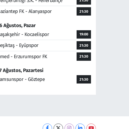
ençlerbirliği S.K. - Fenerbahçe
21:30
aziantep FK - Alanyaspor
21:30
6 Ağustos, Pazar
aşakşehir - Kocaelispor
19:00
eşiktaş - Eyüpspor
21:30
med - Erzurumspor FK
21:30
7 Ağustos, Pazartesi
amsunspor - Göztepe
21:30