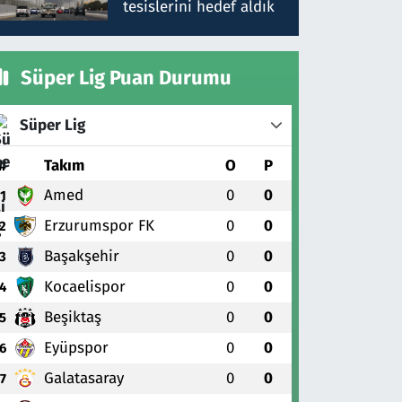
tesislerini hedef aldık
Süper Lig Puan Durumu
Süper Lig
#
Takım
O
P
Amed
0
0
1
Erzurumspor FK
0
0
2
Başakşehir
0
0
3
Kocaelispor
0
0
4
Beşiktaş
0
0
5
Eyüpspor
0
0
6
Galatasaray
0
0
7