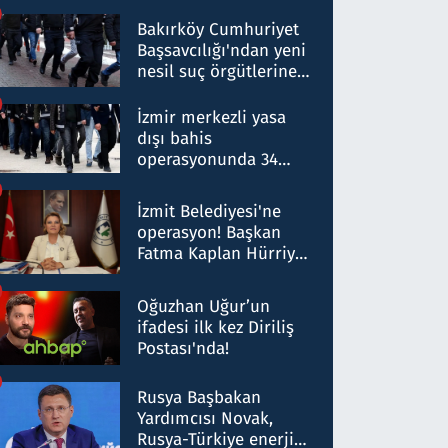
Bakırköy Cumhuriyet
Başsavcılığı'ndan yeni
nesil suç örgütlerine
operasyon: 50 şüpheli
hakkında gözaltı kararı
İzmir merkezli yasa
dışı bahis
operasyonunda 34
gözaltı: Yaklaşık 2
Milyar liralık para
İzmit Belediyesi'ne
trafiği tespit edildi
operasyon! Başkan
Fatma Kaplan Hürriyet
ve eşi gözaltına alındı
Oğuzhan Uğur’un
ifadesi ilk kez Diriliş
Postası'nda!
Rusya Başbakan
Yardımcısı Novak,
Rusya-Türkiye enerji