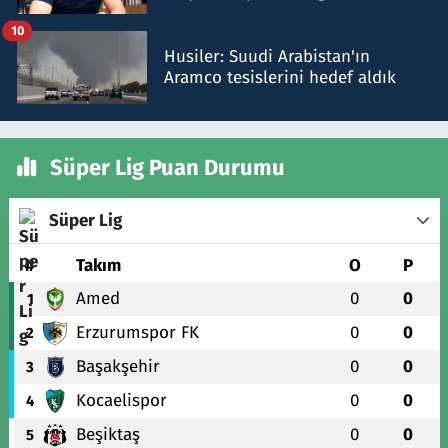
talimat verdi, ben gönderdim
10
Husiler: Suudi Arabistan'ın
Aramco tesislerini hedef aldık
Süper Lig Puan Durumu
Süper Lig
#
Takım
O
P
Amed
0
0
1
Erzurumspor FK
0
0
2
Başakşehir
0
0
3
Kocaelispor
0
0
4
Beşiktaş
0
0
5