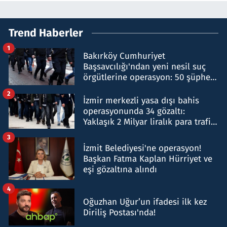
Trend Haberler
1
Bakırköy Cumhuriyet
Başsavcılığı'ndan yeni nesil suç
örgütlerine operasyon: 50 şüpheli
hakkında gözaltı kararı
2
İzmir merkezli yasa dışı bahis
operasyonunda 34 gözaltı:
Yaklaşık 2 Milyar liralık para trafiği
tespit edildi
3
İzmit Belediyesi'ne operasyon!
Başkan Fatma Kaplan Hürriyet ve
eşi gözaltına alındı
4
Oğuzhan Uğur’un ifadesi ilk kez
Diriliş Postası'nda!