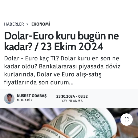
Gündem
HABERLER
EKONOMI
Haber
Dolar-Euro kuru bugün ne
Kültür Sanat
kadar? / 23 Ekim 2024
Dolar - Euro kaç TL? Dolar kuru en son ne
Kurumsal Haberler
kadar oldu? Bankalararası piyasada döviz
kurlarında, Dolar ve Euro alış-satış
Lezzet Durağı
fiyatlarında son durum...
Memur ve Kamu
NUSRET ODABAŞ
23.10.2024 - 08:32
MUHABIR
YAYINLANMA
Otomobil
Oyun
Ramazan