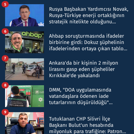
5
Rusya Başbakan Yardımcısı Novak,
Rusya-Türkiye enerji ortaklığının
stratejik nitelikte olduğunu
belirtti
6
Ahbap soruşturmasında ifadeler
birbirine girdi: Dokuz şüphelinin
ifadelerinden ortaya çıkan tablo
şok etti
7
Ankara'da bir kişinin 2 milyon
lirasını gasp eden şüpheliler
Kırıkkale'de yakalandı
8
DMM, "DOA uygulamasında
vatandaşlara ödenen iade
tutarlarının düşürüldüğü"
iddiasını yalanladı
9
Tutuklanan CHP Silivri İlçe
Başkanı Bulut'un hesabında
milyonluk para trafiğine: Patron