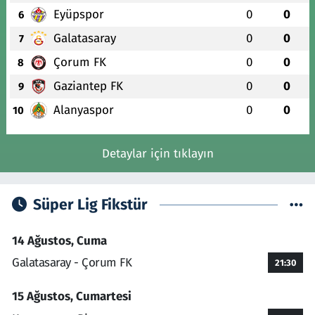
Eyüpspor
0
0
6
Galatasaray
0
0
7
Çorum FK
0
0
8
Gaziantep FK
0
0
9
Alanyaspor
0
0
10
Detaylar için tıklayın
Süper Lig Fikstür
14 Ağustos, Cuma
Galatasaray - Çorum FK
21:30
15 Ağustos, Cumartesi