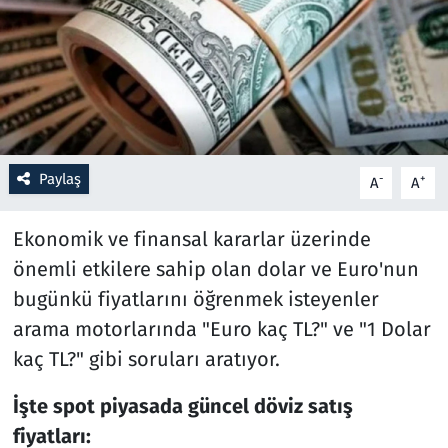
Resmi İlanlar
Rüya Tabirleri
Sağlık
Paylaş
-
+
A
A
Savunma Sanayi
Ekonomik ve finansal kararlar üzerinde
Seçim 2023
önemli etkilere sahip olan dolar ve Euro'nun
bugünkü fiyatlarını öğrenmek isteyenler
Spor
arama motorlarında "Euro kaç TL?" ve "1 Dolar
Teknoloji ve Bilim
kaç TL?" gibi soruları aratıyor.
Televizyon
İşte spot piyasada güncel döviz satış
fiyatları: