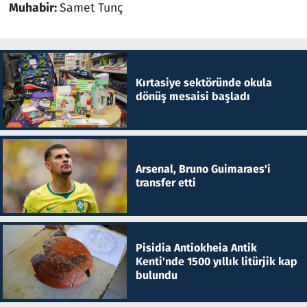
Muhabir:
Samet Tunç
Kırtasiye sektöründe okula
dönüş mesaisi başladı
Arsenal, Bruno Guimaraes'i
transfer etti
Pisidia Antiokheia Antik
Kenti'nde 1500 yıllık litürjik kap
bulundu