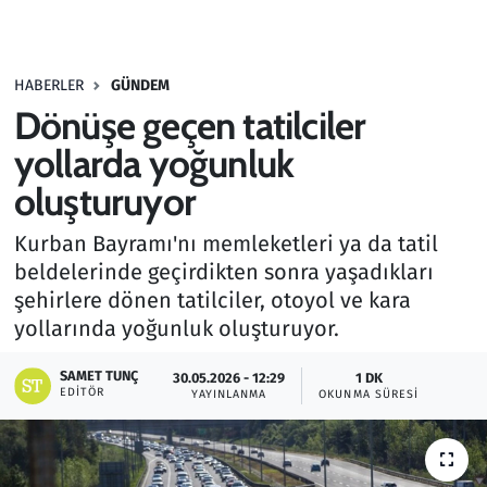
Gündem
HABERLER
GÜNDEM
Haber
Dönüşe geçen tatilciler
Kültür Sanat
yollarda yoğunluk
oluşturuyor
Kurumsal Haberler
Kurban Bayramı'nı memleketleri ya da tatil
Lezzet Durağı
beldelerinde geçirdikten sonra yaşadıkları
şehirlere dönen tatilciler, otoyol ve kara
Memur ve Kamu
yollarında yoğunluk oluşturuyor.
Otomobil
SAMET TUNÇ
30.05.2026 - 12:29
1 DK
EDITÖR
YAYINLANMA
OKUNMA SÜRESI
Oyun
Ramazan