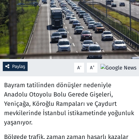
Resmi İlanlar
Rüya Tabirleri
Sağlık
Savunma Sanayi
Paylaş
-
+
A
A
Seçim 2023
Bayram tatilinden dönüşler nedeniyle
Spor
Anadolu Otoyolu Bolu Gerede Gişeleri,
Yeniçağa, Köroğlu Rampaları ve Çaydurt
Teknoloji ve Bilim
mevkilerinde İstanbul istikametinde yoğunluk
yaşanıyor.
Televizyon
Bölgede trafik, zaman zaman hasarlı kazalar