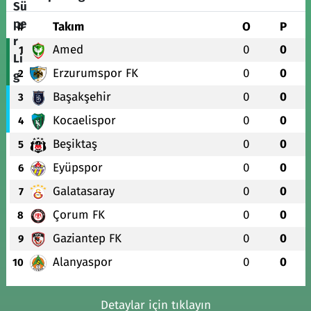
#
Takım
O
P
Amed
0
0
1
Erzurumspor FK
0
0
2
Başakşehir
0
0
3
Kocaelispor
0
0
4
Beşiktaş
0
0
5
Eyüpspor
0
0
6
Galatasaray
0
0
7
Çorum FK
0
0
8
Gaziantep FK
0
0
9
Alanyaspor
0
0
10
Detaylar için tıklayın