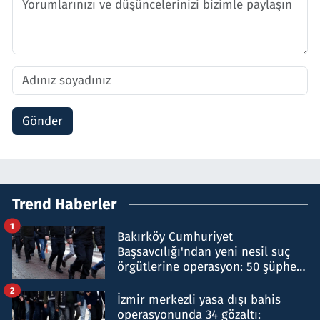
Gönder
Trend Haberler
1
Bakırköy Cumhuriyet
Başsavcılığı'ndan yeni nesil suç
örgütlerine operasyon: 50 şüpheli
hakkında gözaltı kararı
2
İzmir merkezli yasa dışı bahis
operasyonunda 34 gözaltı: