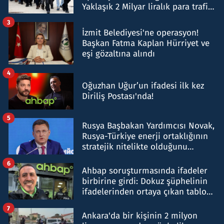
Yaklaşık 2 Milyar liralık para trafiği
tespit edildi
3
İzmit Belediyesi'ne operasyon!
Başkan Fatma Kaplan Hürriyet ve
eşi gözaltına alındı
4
Oğuzhan Uğur’un ifadesi ilk kez
Diriliş Postası'nda!
5
Rusya Başbakan Yardımcısı Novak,
Rusya-Türkiye enerji ortaklığının
stratejik nitelikte olduğunu
belirtti
6
Ahbap soruşturmasında ifadeler
birbirine girdi: Dokuz şüphelinin
ifadelerinden ortaya çıkan tablo
şok etti
7
Ankara'da bir kişinin 2 milyon