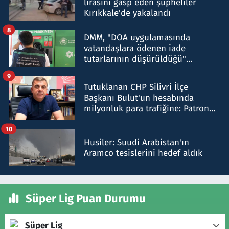
lirasını gasp eden şüpheliler
Kırıkkale'de yakalandı
8
DMM, "DOA uygulamasında
vatandaşlara ödenen iade
tutarlarının düşürüldüğü"
iddiasını yalanladı
9
Tutuklanan CHP Silivri İlçe
Başkanı Bulut'un hesabında
milyonluk para trafiğine: Patron
talimat verdi, ben gönderdim
10
Husiler: Suudi Arabistan'ın
Aramco tesislerini hedef aldık
Süper Lig Puan Durumu
Süper Lig