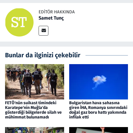
EDITÖR HAKKINDA
Samet Tunç
Bunlar da ilginizi çekebilir
FETÖ'nün suikast timindeki
Bulgaristan hava sahasına
Karatepe'nin Muğla'da
giren İHA, Romanya sınırındaki
gösterdiği bölgelerde silah ve
doğal gaz boru hattı yakınında
mühimmat bulunamadı
infilak etti