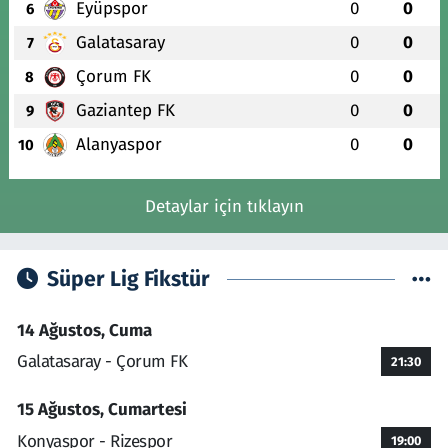
Eyüpspor
0
0
6
Galatasaray
0
0
7
Çorum FK
0
0
8
Gaziantep FK
0
0
9
Alanyaspor
0
0
10
Detaylar için tıklayın
Süper Lig Fikstür
14 Ağustos, Cuma
Galatasaray - Çorum FK
21:30
15 Ağustos, Cumartesi
Konyaspor - Rizespor
19:00