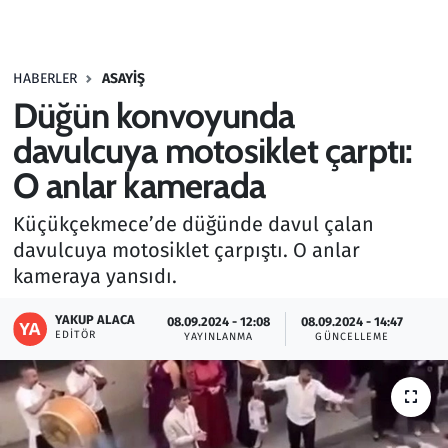
Gündem
HABERLER
ASAYIŞ
Haber
Düğün konvoyunda
Kültür Sanat
davulcuya motosiklet çarptı:
O anlar kamerada
Kurumsal Haberler
Küçükçekmece’de düğünde davul çalan
Lezzet Durağı
davulcuya motosiklet çarpıştı. O anlar
kameraya yansıdı.
Memur ve Kamu
YAKUP ALACA
08.09.2024 - 12:08
08.09.2024 - 14:47
EDITÖR
YAYINLANMA
GÜNCELLEME
Otomobil
Oyun
Ramazan