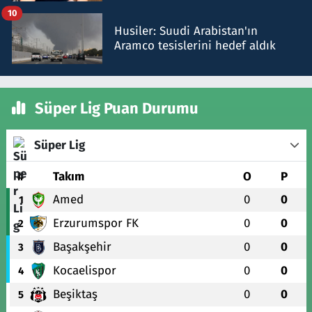
talimat verdi, ben gönderdim
10
Husiler: Suudi Arabistan'ın
Aramco tesislerini hedef aldık
Süper Lig Puan Durumu
Süper Lig
#
Takım
O
P
Amed
0
0
1
Erzurumspor FK
0
0
2
Başakşehir
0
0
3
Kocaelispor
0
0
4
Beşiktaş
0
0
5