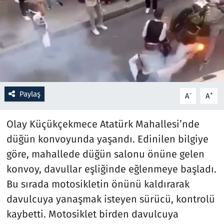
Resmi İlanlar
Rüya Tabirleri
Sağlık
Paylaş
-
+
A
A
Savunma Sanayi
Olay Küçükçekmece Atatürk Mahallesi’nde
Seçim 2023
düğün konvoyunda yaşandı. Edinilen bilgiye
Spor
göre, mahallede düğün salonu önüne gelen
konvoy, davullar eşliğinde eğlenmeye başladı.
Teknoloji ve Bilim
Bu sırada motosikletin önünü kaldırarak
davulcuya yanaşmak isteyen sürücü, kontrolü
Televizyon
kaybetti. Motosiklet birden davulcuya