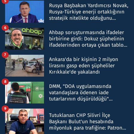
5
Rusya Başbakan Yardımcısı Novak,
Rusya-Türkiye enerji ortaklığının
stratejik nitelikte olduğunu
belirtti
6
Ahbap soruşturmasında ifadeler
birbirine girdi: Dokuz şüphelinin
ifadelerinden ortaya çıkan tablo
şok etti
7
Ankara'da bir kişinin 2 milyon
lirasını gasp eden şüpheliler
Kırıkkale'de yakalandı
8
DMM, "DOA uygulamasında
vatandaşlara ödenen iade
tutarlarının düşürüldüğü"
iddiasını yalanladı
9
Tutuklanan CHP Silivri İlçe
Başkanı Bulut'un hesabında
milyonluk para trafiğine: Patron