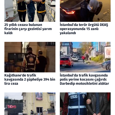
25 yıllık cezası bulunan
İstanbul'da terör örgütü DEAŞ
firarinin çarşı gezintisi yarım
operasyonunda 15 zanlı
kaldı
yakalandı
Kağıthane'de trafik
İstanbul'da trafik kavgasında
kavgasında 2 şüpheliye 394 bin
polis yerine kocasını çağırdı:
lira ceza
Darbedip motosikletini aldılar