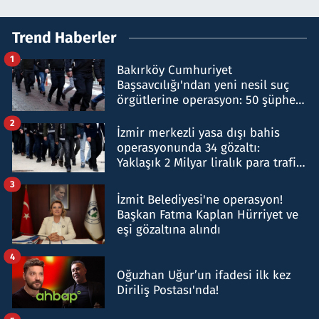
Trend Haberler
1
Bakırköy Cumhuriyet
Başsavcılığı'ndan yeni nesil suç
örgütlerine operasyon: 50 şüpheli
hakkında gözaltı kararı
2
İzmir merkezli yasa dışı bahis
operasyonunda 34 gözaltı:
Yaklaşık 2 Milyar liralık para trafiği
tespit edildi
3
İzmit Belediyesi'ne operasyon!
Başkan Fatma Kaplan Hürriyet ve
eşi gözaltına alındı
4
Oğuzhan Uğur’un ifadesi ilk kez
Diriliş Postası'nda!