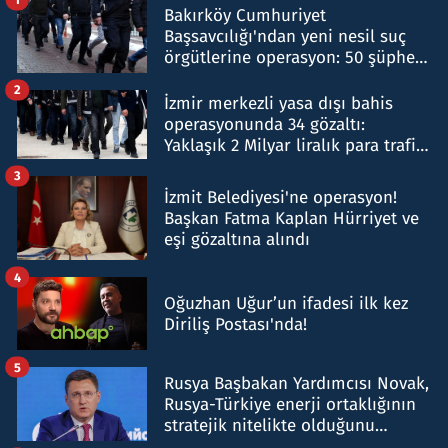
Bakırköy Cumhuriyet
Başsavcılığı'ndan yeni nesil suç
örgütlerine operasyon: 50 şüpheli
hakkında gözaltı kararı
2
İzmir merkezli yasa dışı bahis
operasyonunda 34 gözaltı:
Yaklaşık 2 Milyar liralık para trafiği
tespit edildi
3
İzmit Belediyesi'ne operasyon!
Başkan Fatma Kaplan Hürriyet ve
eşi gözaltına alındı
4
Oğuzhan Uğur’un ifadesi ilk kez
Diriliş Postası'nda!
5
Rusya Başbakan Yardımcısı Novak,
Rusya-Türkiye enerji ortaklığının
stratejik nitelikte olduğunu
belirtti