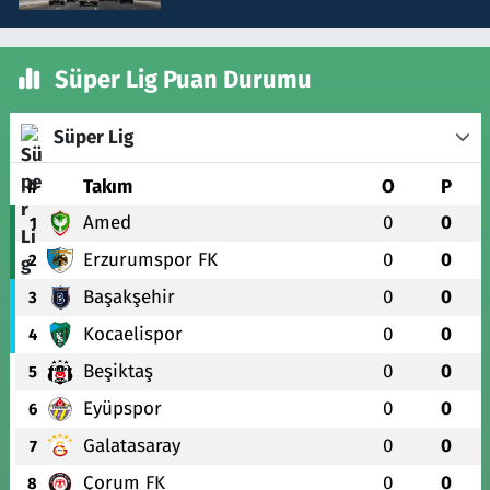
Süper Lig Puan Durumu
Süper Lig
#
Takım
O
P
Amed
0
0
1
Erzurumspor FK
0
0
2
Başakşehir
0
0
3
Kocaelispor
0
0
4
Beşiktaş
0
0
5
Eyüpspor
0
0
6
Galatasaray
0
0
7
Çorum FK
0
0
8