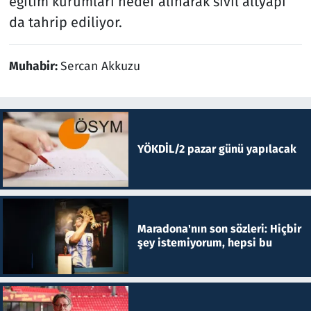
eğitim kurumları hedef alınarak sivil altyapı
da tahrip ediliyor.
Muhabir:
Sercan Akkuzu
YÖKDİL/2 pazar günü yapılacak
Maradona'nın son sözleri: Hiçbir
şey istemiyorum, hepsi bu