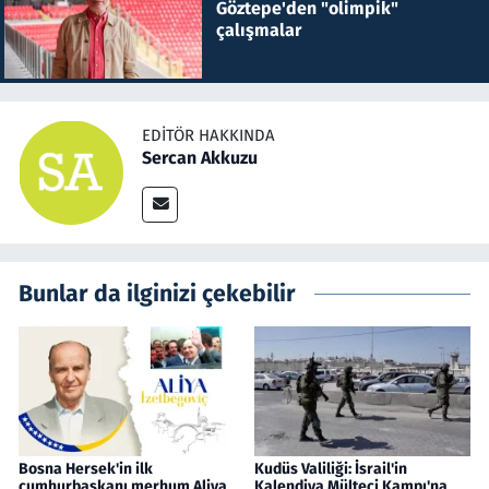
Göztepe'den "olimpik"
çalışmalar
EDITÖR HAKKINDA
Sercan Akkuzu
Bunlar da ilginizi çekebilir
Bosna Hersek'in ilk
Kudüs Valiliği: İsrail'in
cumhurbaşkanı merhum Aliya
Kalendiya Mülteci Kampı'na