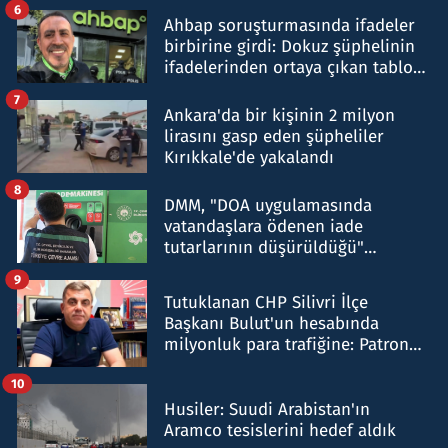
6
Ahbap soruşturmasında ifadeler
birbirine girdi: Dokuz şüphelinin
ifadelerinden ortaya çıkan tablo
şok etti
7
Ankara'da bir kişinin 2 milyon
lirasını gasp eden şüpheliler
Kırıkkale'de yakalandı
8
DMM, "DOA uygulamasında
vatandaşlara ödenen iade
tutarlarının düşürüldüğü"
iddiasını yalanladı
9
Tutuklanan CHP Silivri İlçe
Başkanı Bulut'un hesabında
milyonluk para trafiğine: Patron
talimat verdi, ben gönderdim
10
Husiler: Suudi Arabistan'ın
Aramco tesislerini hedef aldık