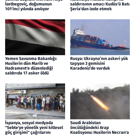
İzetbegoviç, doğumunun
saldırısının amacı Kudüs'ü Batı
101'inci yılında anılıyor
Şeria'dan izole etmek
Yemen Savunma Bakanlığı:
Rusya: Ukrayna’nın askeri yük
Husilerin dün Marib ve
taşıyan 3 gemisini
Hadramevt'e düzenlediği
Karadeniz’de vurduk
saldırıda 17 asker öldü
İspanya, sosyal medyada
Suudi Arabistan
"Sebte'ye yönelik yeni kitlesel
öncülüğündeki Arap
göç girişimi" çağrılarını
Koalisyonu: Husilerin Necran'a