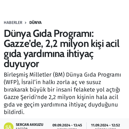
Gündem
HABERLER
DÜNYA
Haber
Dünya Gıda Programı:
Kültür Sanat
Gazze’de, 2,2 milyon kişi acil
gıda yardımına ihtiyaç
Kurumsal Haberler
duyuyor
Lezzet Durağı
Birleşmiş Milletler (BM) Dünya Gıda Programı
(WFP), İsrail’in halkı zorla aç ve susuz
Memur ve Kamu
bırakarak büyük bir insani felakete yol açtığı
Gazze Şeridi'nde 2,2 milyon kişinin hala acil
Otomobil
gıda ve geçim yardımına ihtiyaç duyduğunu
bildirdi.
Oyun
SERCAN AKKUZU
09.09.2024 - 13:45
11.09.2024 - 12:52
Ramazan
EDITÖR