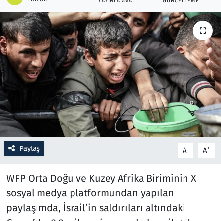
YAYINLANMA
GÜNCELLEME
Resmi İlanlar
Rüya Tabirleri
Sağlık
Savunma Sanayi
Seçim 2023
Spor
Paylaş
-
+
A
A
Teknoloji ve Bilim
WFP Orta Doğu ve Kuzey Afrika Biriminin X
sosyal medya platformundan yapılan
Televizyon
paylaşımda, İsrail’in saldırıları altındaki