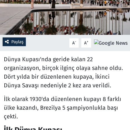
Resmi İlanlar
Rüya Tabirleri
Paylaş
-
+
Sağlık
A
A
Savunma Sanayi
Dünya Kupası'nda geride kalan 22
organizasyon, birçok ilginç olaya sahne oldu.
Seçim 2023
Dört yılda bir düzenlenen kupaya, İkinci
Dünya Savaşı nedeniyle 2 kez ara verildi.
Spor
İlk olarak 1930'da düzenlenen kupayı 8 farklı
Teknoloji ve Bilim
ülke kazandı, Brezilya 5 şampiyonlukla başı
çekti.
Televizyon
İlk Dünya Kupası