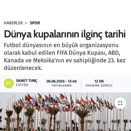
Gündem
HABERLER
SPOR
Haber
Dünya kupalarının ilginç tarihi
Kültür Sanat
Futbol dünyasının en büyük organizasyonu
olarak kabul edilen FIFA Dünya Kupası, ABD,
Kurumsal Haberler
Kanada ve Meksika'nın ev sahipliğinde 23. kez
düzenlenecek.
Lezzet Durağı
SAMET TUNÇ
06.06.2026 - 12:46
12 DK
Memur ve Kamu
EDITÖR
YAYINLANMA
OKUNMA SÜRESI
Otomobil
Oyun
Ramazan