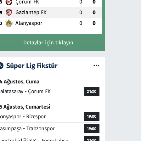
Çorum FK
0
0
8
Gaziantep FK
0
0
9
Alanyaspor
0
0
0
Detaylar için tıklayın
Süper Lig Fikstür
4 Ağustos, Cuma
alatasaray - Çorum FK
21:30
5 Ağustos, Cumartesi
onyaspor - Rizespor
19:00
asımpaşa - Trabzonspor
19:00
ençlerbirliği S.K. - Fenerbahçe
21:30