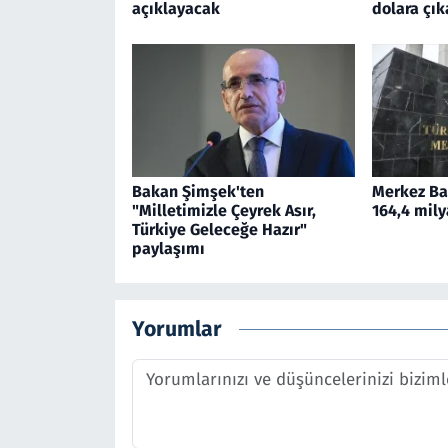
açıklayacak
dolara çık
Bakan Şimşek'ten
Merkez Ban
"Milletimizle Çeyrek Asır,
164,4 mily
Türkiye Geleceğe Hazır"
paylaşımı
Yorumlar