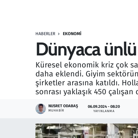
Resmi İlanlar
Rüya Tabirleri
HABERLER
EKONOMI
Dünyaca ünlü k
Sağlık
Savunma Sanayi
Küresel ekonomik kriz çok sa
daha eklendi. Giyim sektörü
Seçim 2023
şirketler arasına katıldı. Ho
sonrası yaklaşık 450 çalışan d
Spor
NUSRET ODABAŞ
06.09.2024 - 08:20
Teknoloji ve Bilim
MUHABIR
YAYINLANMA
Televizyon