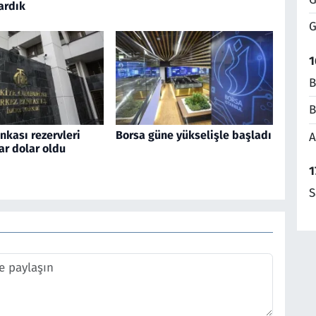
ardık
G
1
B
B
kası rezervleri
Borsa güne yükselişle başladı
A
ar dolar oldu
1
S