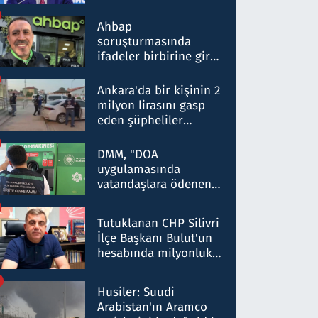
ortaklığının stratejik
nitelikte olduğunu
Ahbap
belirtti
soruşturmasında
ifadeler birbirine girdi:
Dokuz şüphelinin
ifadelerinden ortaya
Ankara'da bir kişinin 2
çıkan tablo şok etti
milyon lirasını gasp
eden şüpheliler
Kırıkkale'de yakalandı
DMM, "DOA
uygulamasında
vatandaşlara ödenen
iade tutarlarının
düşürüldüğü" iddiasını
Tutuklanan CHP Silivri
yalanladı
İlçe Başkanı Bulut'un
hesabında milyonluk
para trafiğine: Patron
talimat verdi, ben
Husiler: Suudi
gönderdim
Arabistan'ın Aramco