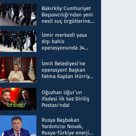
Bakırköy Cumhuriyet
Başsavcılığı'ndan yeni
nesil suç örgütlerine
operasyon: 50 şüpheli
hakkında gözaltı kararı
İzmir merkezli yasa
dışı bahis
operasyonunda 34
gözaltı: Yaklaşık 2
Milyar liralık para
İzmit Belediyesi'ne
trafiği tespit edildi
operasyon! Başkan
Fatma Kaplan Hürriyet
ve eşi gözaltına alındı
Oğuzhan Uğur’un
ifadesi ilk kez Diriliş
Postası'nda!
Rusya Başbakan
Yardımcısı Novak,
Rusya-Türkiye enerji