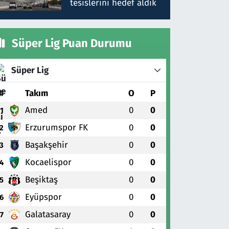
tesislerini hedef aldık
Süper Lig Puan Durumu
Süper Lig
#
Takım
O
P
Amed
0
0
1
Erzurumspor FK
0
0
2
Başakşehir
0
0
3
Kocaelispor
0
0
4
Beşiktaş
0
0
5
Eyüpspor
0
0
6
Galatasaray
0
0
7