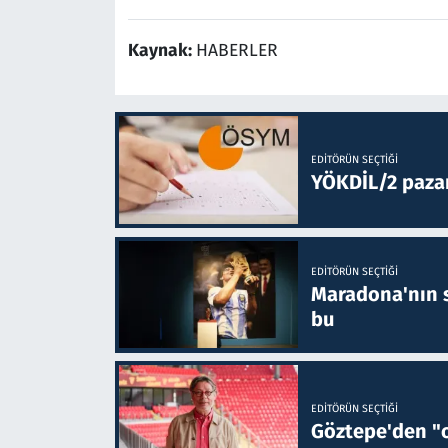
Kaynak:
HABERLER
EDITÖRÜN SEÇTIĞI
YÖKDİL/2 paza
EDITÖRÜN SEÇTIĞI
Maradona'nın s
bu
EDITÖRÜN SEÇTIĞI
Göztepe'den "o