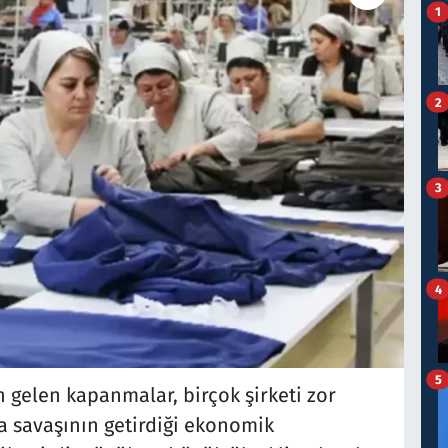
1
2
3
4
5
gelen kapanmalar, birçok şirketi zor
 savaşının getirdiği ekonomik