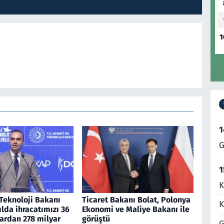
1
1
G
1
K
Teknoloji Bakanı
Ticaret Bakanı Bolat, Polonya
K
yılda ihracatımızı 36
Ekonomi ve Maliye Bakanı ile
ardan 278 milyar
görüştü
G