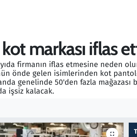
ot markası iflas ett
yıda firmanın iflas etmesine neden ol
nün önde gelen isimlerinden kot pantol
llanda genelinde 50'den fazla mağazası 
a işsiz kalacak.