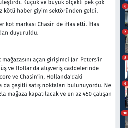
üleştirdi. Küçük ve büyük ölçekli pek çok
6
kez kötü haber giyim sektöründen geldi.
r kot markası Chasin de iflas etti. İflas
dan duyuruldu.
7
8
k mağazasını açan girişimci Jan Peters'in
üş ve Hollanda alışveriş caddelerinde
core ve Chasin'in, Hollanda'daki
9
a da çeşitli satış noktaları bulunuyordu. Ne
fazla mağaza kapatılacak ve en az 450 çalışan
10