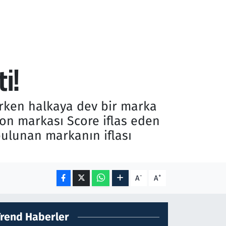
i!
urken halkaya dev bir marka
on markası Score iflas eden
bulunan markanın iflası
-
+
A
A
Trend Haberler