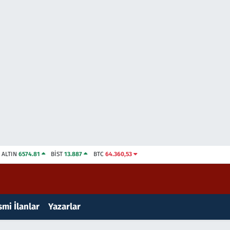
ALTIN
6574.81
BİST
13.887
BTC
64.360,53
mi İlanlar
Yazarlar