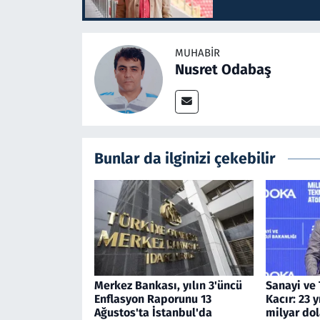
MUHABIR
Nusret Odabaş
Bunlar da ilginizi çekebilir
Merkez Bankası, yılın 3'üncü
Sanayi ve 
Enflasyon Raporunu 13
Kacır: 23 
Ağustos'ta İstanbul'da
milyar dol