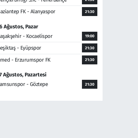
aziantep FK - Alanyaspor
21:30
6 Ağustos, Pazar
aşakşehir - Kocaelispor
19:00
eşiktaş - Eyüpspor
21:30
med - Erzurumspor FK
21:30
7 Ağustos, Pazartesi
amsunspor - Göztepe
21:30