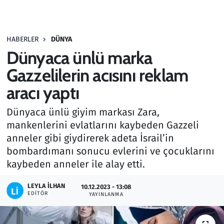
Gündem
HABERLER
DÜNYA
Haber
Dünyaca ünlü marka
Kültür Sanat
Gazzelilerin acısını reklam
aracı yaptı
Kurumsal Haberler
Dünyaca ünlü giyim markası Zara,
Lezzet Durağı
mankenlerini evlatlarını kaybeden Gazzeli
anneler gibi giydirerek adeta İsrail’in
Memur ve Kamu
bombardımanı sonucu evlerini ve çocuklarını
kaybeden anneler ile alay etti.
Otomobil
LEYLA İLHAN
10.12.2023 - 13:08
EDITÖR
Oyun
YAYINLANMA
Ramazan