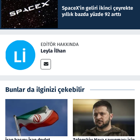
SpaceX'in geliri ikinci çeyrekte
yıllık bazda yüzde 92 arttı
EDITÖR HAKKINDA
Leyla İlhan
Bunlar da ilginizi çekebilir
İran basını: İran devlet
Zelenskiy: Hava savunması için