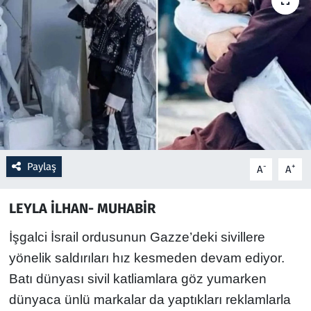
Resmi İlanlar
Rüya Tabirleri
Sağlık
Savunma Sanayi
Paylaş
-
+
A
A
Seçim 2023
LEYLA İLHAN- MUHABİR
Spor
İşgalci İsrail ordusunun Gazze’deki sivillere
Teknoloji ve Bilim
yönelik saldırıları hız kesmeden devam ediyor.
Batı dünyası sivil katliamlara göz yumarken
Televizyon
dünyaca ünlü markalar da yaptıkları reklamlarla