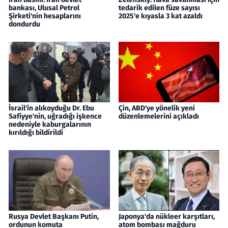
bankası, Ulusal Petrol
tedarik edilen füze sayısı
Şirketi'nin hesaplarını
2025'e kıyasla 3 kat azaldı
dondurdu
İsrail'in alıkoyduğu Dr. Ebu
Çin, ABD'ye yönelik yeni
Safiyye'nin, uğradığı işkence
düzenlemelerini açıkladı
nedeniyle kaburgalarının
kırıldığı bildirildi
Rusya Devlet Başkanı Putin,
Japonya'da nükleer karşıtları,
ordunun komuta
atom bombası mağduru