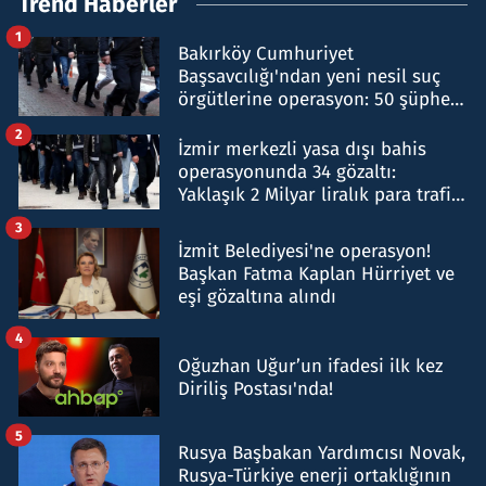
Trend Haberler
1
Bakırköy Cumhuriyet
Başsavcılığı'ndan yeni nesil suç
örgütlerine operasyon: 50 şüpheli
hakkında gözaltı kararı
2
İzmir merkezli yasa dışı bahis
operasyonunda 34 gözaltı:
Yaklaşık 2 Milyar liralık para trafiği
tespit edildi
3
İzmit Belediyesi'ne operasyon!
Başkan Fatma Kaplan Hürriyet ve
eşi gözaltına alındı
4
Oğuzhan Uğur’un ifadesi ilk kez
Diriliş Postası'nda!
5
Rusya Başbakan Yardımcısı Novak,
Rusya-Türkiye enerji ortaklığının