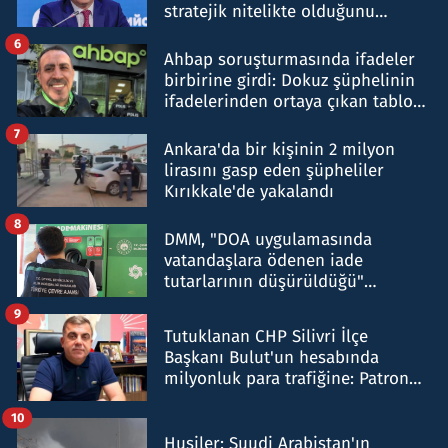
stratejik nitelikte olduğunu
belirtti
6
Ahbap soruşturmasında ifadeler
birbirine girdi: Dokuz şüphelinin
ifadelerinden ortaya çıkan tablo
şok etti
7
Ankara'da bir kişinin 2 milyon
lirasını gasp eden şüpheliler
Kırıkkale'de yakalandı
8
DMM, "DOA uygulamasında
vatandaşlara ödenen iade
tutarlarının düşürüldüğü"
iddiasını yalanladı
9
Tutuklanan CHP Silivri İlçe
Başkanı Bulut'un hesabında
milyonluk para trafiğine: Patron
talimat verdi, ben gönderdim
10
Husiler: Suudi Arabistan'ın