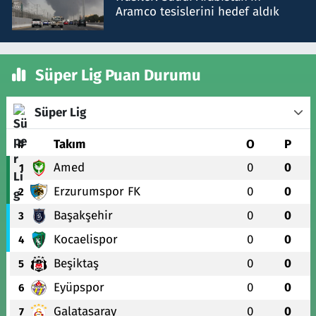
Aramco tesislerini hedef aldık
Süper Lig Puan Durumu
Süper Lig
#
Takım
O
P
Amed
0
0
1
Erzurumspor FK
0
0
2
Başakşehir
0
0
3
Kocaelispor
0
0
4
Beşiktaş
0
0
5
Eyüpspor
0
0
6
Galatasaray
0
0
7