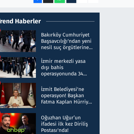
Trend Haberler
Bakırköy Cumhuriyet
Başsavcılığı'ndan yeni
nesil suç örgütlerine
operasyon: 50 şüpheli
hakkında gözaltı kararı
İzmir merkezli yasa
dışı bahis
operasyonunda 34
gözaltı: Yaklaşık 2
Milyar liralık para
İzmit Belediyesi'ne
trafiği tespit edildi
operasyon! Başkan
Fatma Kaplan Hürriyet
ve eşi gözaltına alındı
Oğuzhan Uğur’un
ifadesi ilk kez Diriliş
Postası'nda!