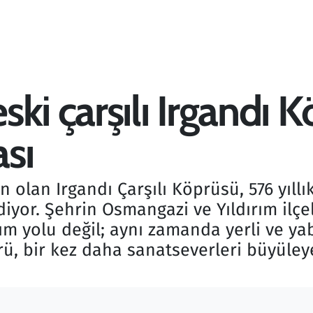
ki çarşılı Irgandı 
sı
n olan Irgandı Çarşılı Köprüsü, 576 yıllı
iyor. Şehrin Osmangazi ve Yıldırım ilçe
ım yolu değil; aynı zamanda yerli ve yab
rü, bir kez daha sanatseverleri büyüleye