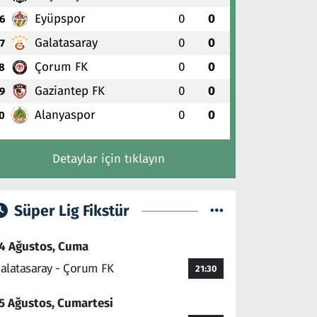
Eyüpspor
0
0
6
Galatasaray
0
0
7
Çorum FK
0
0
8
Gaziantep FK
0
0
9
Alanyaspor
0
0
0
Detaylar için tıklayın
Süper Lig Fikstür
4 Ağustos, Cuma
alatasaray - Çorum FK
21:30
5 Ağustos, Cumartesi