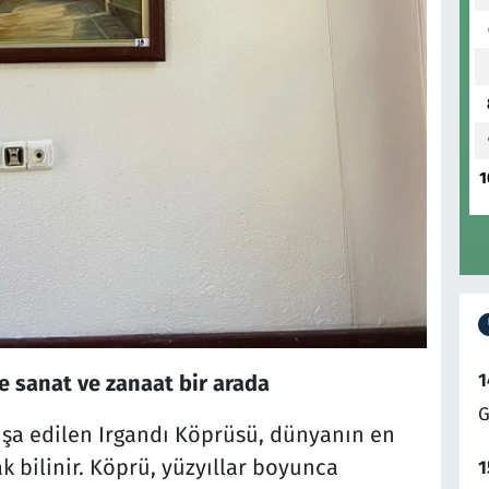
1
1
de sanat ve zanaat bir arada
G
nşa edilen Irgandı Köprüsü, dünyanın en
ak bilinir. Köprü, yüzyıllar boyunca
1