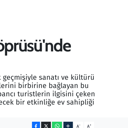
Köprüsü'nde
k geçmişiyle sanatı ve kültürü
lerini birbirine bağlayan bu
ancı turistlerin ilgisini çeken
cek bir etkinliğe ev sahipliği
-
+
A
A