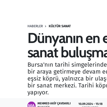
Resmi İlanlar
Rüya Tabirleri
HABERLER
KÜLTÜR SANAT
Dünyanın en es
Sağlık
sanat buluşma
Savunma Sanayi
Seçim 2023
Bursa'nın tarihi simgelerinde
bir araya getirmeye devam ed
Spor
eşsiz köprü, yalnızca bir ulaş
Teknoloji ve Bilim
bir sanat merkezi. Tarihi köp
yapıyor.
Televizyon
MEHMED AKIF ÇAVDARLI
10.09.2024 - 15:18
MUHABIR