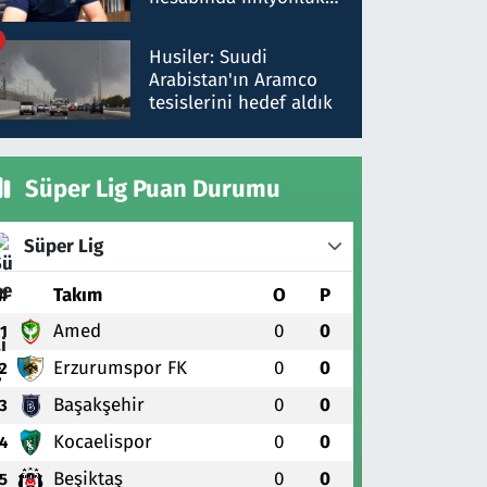
para trafiğine: Patron
talimat verdi, ben
Husiler: Suudi
gönderdim
Arabistan'ın Aramco
tesislerini hedef aldık
Süper Lig Puan Durumu
Süper Lig
#
Takım
O
P
Amed
0
0
1
Erzurumspor FK
0
0
2
Başakşehir
0
0
3
Kocaelispor
0
0
4
Beşiktaş
0
0
5