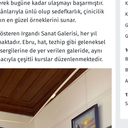
erek bugüne kadar ulaşmayı başarmıştır.
K
ânlarıyla ünlü olup sedefkarlık, çinicilik
K
nın en güzel örneklerini sunar.
G
gösteren Irgandı Sanat Galerisi, her yıl
G
maktadır. Ebru, hat, tezhip gibi geleneksel
 sergilerine de yer verilen galeride, aynı
1
acıyla çeşitli kurslar düzenlenmektedir.
B
B
A
1
S