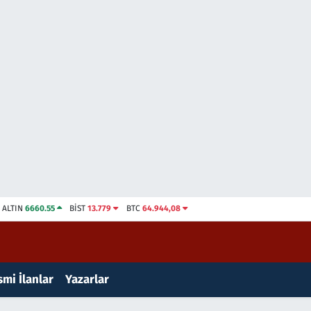
ALTIN
6660.55
BİST
13.779
BTC
64.944,08
mi İlanlar
Yazarlar