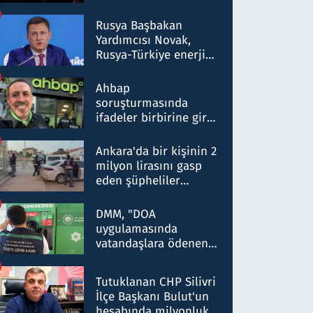
Rusya Başbakan
Yardımcısı Novak,
Rusya-Türkiye enerji
ortaklığının stratejik
nitelikte olduğunu
Ahbap
belirtti
soruşturmasında
ifadeler birbirine girdi:
Dokuz şüphelinin
ifadelerinden ortaya
Ankara'da bir kişinin 2
çıkan tablo şok etti
milyon lirasını gasp
eden şüpheliler
Kırıkkale'de yakalandı
DMM, "DOA
uygulamasında
vatandaşlara ödenen
iade tutarlarının
düşürüldüğü" iddiasını
Tutuklanan CHP Silivri
yalanladı
İlçe Başkanı Bulut'un
hesabında milyonluk