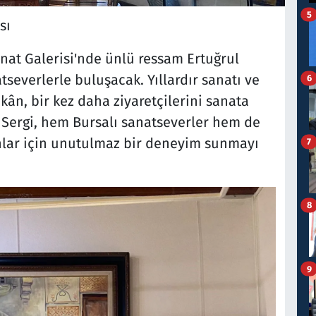
5
ası
nat Galerisi'nde ünlü ressam Ertuğrul
tseverlerle buluşacak. Yıllardır sanatı ve
6
ân, bir kez daha ziyaretçilerini sanata
. Sergi, hem Bursalı sanatseverler hem de
anlar için unutulmaz bir deneyim sunmayı
7
8
9