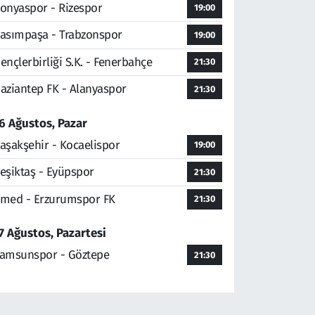
onyaspor - Rizespor
19:00
asımpaşa - Trabzonspor
19:00
ençlerbirliği S.K. - Fenerbahçe
21:30
aziantep FK - Alanyaspor
21:30
6 Ağustos, Pazar
aşakşehir - Kocaelispor
19:00
eşiktaş - Eyüpspor
21:30
med - Erzurumspor FK
21:30
7 Ağustos, Pazartesi
amsunspor - Göztepe
21:30