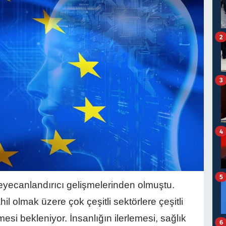
2
3
4
5
eyecanlandırıcı gelişmelerinden olmuştu.
hil olmak üzere çok çeşitli sektörlere çeşitli
si bekleniyor. İnsanlığın ilerlemesi, sağlık
6