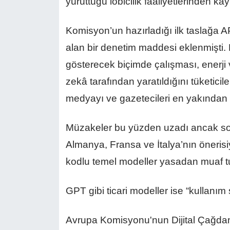
yürüttüğü lobicilik faaliyetlerinden ka
Komisyon’un hazırladığı ilk taslağa 
alan bir denetim maddesi eklenmişti.
gösterecek biçimde çalışması, enerji v
zekâ tarafından yaratıldığını tüketicil
medyayı ve gazetecileri en yakından i
Müzakeler bu yüzden uzadı ancak son
Almanya, Fransa ve İtalya’nın önerisi
kodlu temel modeller yasadan muaf t
GPT gibi ticari modeller ise “kullanım
Avrupa Komisyonu'nun Dijital Çağda