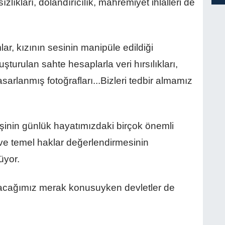
lıkları, dolandırıcılık, mahremiyet ihlalleri de
mlar, kızının sesinin manipüle edildiği
uşturulan sahte hesaplarla veri hırsılıkları,
arlanmış fotoğrafları...Bizleri tedbir almamız
inin günlük hayatımızdaki birçok önemli
 ve temel haklar değerlendirmesinin
üyor.
 olacağımız merak konusuyken devletler de