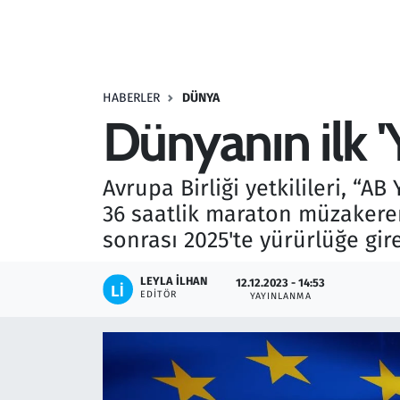
Resmi İlanlar
Rüya Tabirleri
HABERLER
DÜNYA
Dünyanın ilk '
Sağlık
Savunma Sanayi
Avrupa Birliği yetkilileri, “
36 saatlik maraton müzakeren
Seçim 2023
sonrası 2025'te yürürlüğe gi
Spor
LEYLA İLHAN
12.12.2023 - 14:53
EDITÖR
YAYINLANMA
Teknoloji ve Bilim
Televizyon