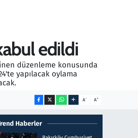
kabul edildi
 bilinen düzenleme konusunda
24'te yapılacak oylama
acak.
-
+
A
A
Trend Haberler
Bakırköy Cumhuriyet