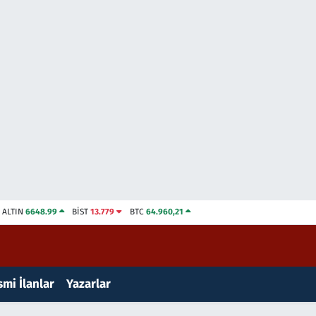
ALTIN
6648.99
BİST
13.779
BTC
64.960,21
mi İlanlar
Yazarlar