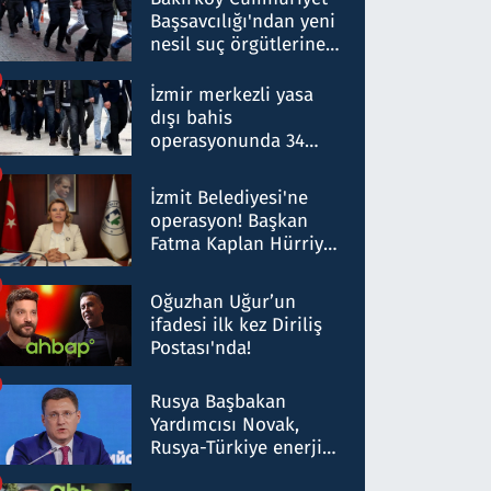
Başsavcılığı'ndan yeni
nesil suç örgütlerine
operasyon: 50 şüpheli
hakkında gözaltı kararı
İzmir merkezli yasa
dışı bahis
operasyonunda 34
gözaltı: Yaklaşık 2
Milyar liralık para
İzmit Belediyesi'ne
trafiği tespit edildi
operasyon! Başkan
Fatma Kaplan Hürriyet
ve eşi gözaltına alındı
Oğuzhan Uğur’un
ifadesi ilk kez Diriliş
Postası'nda!
Rusya Başbakan
Yardımcısı Novak,
Rusya-Türkiye enerji
ortaklığının stratejik