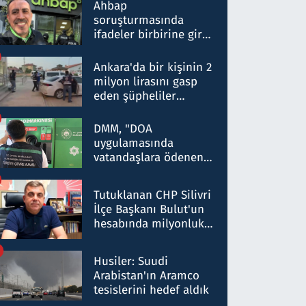
nitelikte olduğunu
Ahbap
belirtti
soruşturmasında
ifadeler birbirine girdi:
Dokuz şüphelinin
ifadelerinden ortaya
Ankara'da bir kişinin 2
çıkan tablo şok etti
milyon lirasını gasp
eden şüpheliler
Kırıkkale'de yakalandı
DMM, "DOA
uygulamasında
vatandaşlara ödenen
iade tutarlarının
düşürüldüğü" iddiasını
Tutuklanan CHP Silivri
yalanladı
İlçe Başkanı Bulut'un
hesabında milyonluk
para trafiğine: Patron
talimat verdi, ben
Husiler: Suudi
gönderdim
Arabistan'ın Aramco
tesislerini hedef aldık