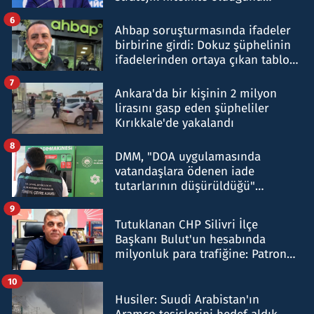
belirtti
6
Ahbap soruşturmasında ifadeler
birbirine girdi: Dokuz şüphelinin
ifadelerinden ortaya çıkan tablo
şok etti
7
Ankara'da bir kişinin 2 milyon
lirasını gasp eden şüpheliler
Kırıkkale'de yakalandı
8
DMM, "DOA uygulamasında
vatandaşlara ödenen iade
tutarlarının düşürüldüğü"
iddiasını yalanladı
9
Tutuklanan CHP Silivri İlçe
Başkanı Bulut'un hesabında
milyonluk para trafiğine: Patron
talimat verdi, ben gönderdim
10
Husiler: Suudi Arabistan'ın