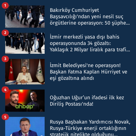
1
Bakırköy Cumhuriyet
Başsavcılığı'ndan yeni nesil suç
örgütlerine operasyon: 50 şüpheli
hakkında gözaltı kararı
2
İzmir merkezli yasa dışı bahis
operasyonunda 34 gözaltı:
Yaklaşık 2 Milyar liralık para trafiği
tespit edildi
3
İzmit Belediyesi'ne operasyon!
Başkan Fatma Kaplan Hürriyet ve
eşi gözaltına alındı
4
Oğuzhan Uğur’un ifadesi ilk kez
Diriliş Postası'nda!
5
Rusya Başbakan Yardımcısı Novak,
Rusya-Türkiye enerji ortaklığının
stratejik nitelikte olduğunu