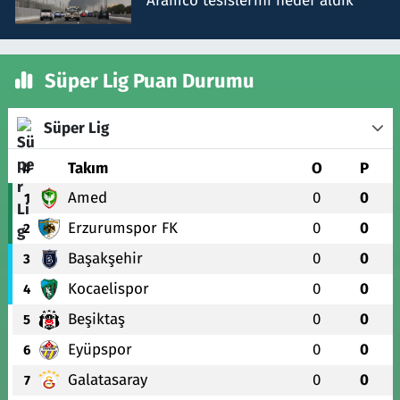
Aramco tesislerini hedef aldık
Süper Lig Puan Durumu
Süper Lig
#
Takım
O
P
Amed
0
0
1
Erzurumspor FK
0
0
2
Başakşehir
0
0
3
Kocaelispor
0
0
4
Beşiktaş
0
0
5
Eyüpspor
0
0
6
Galatasaray
0
0
7