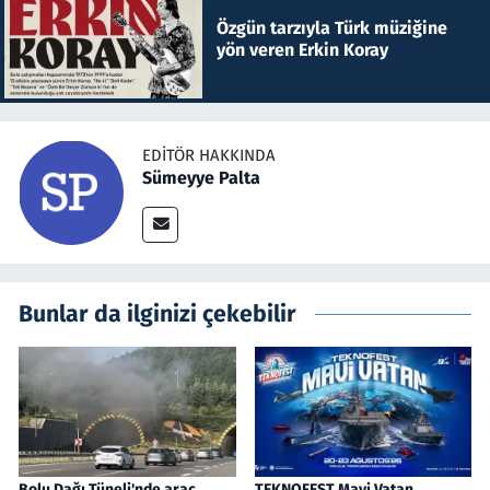
Özgün tarzıyla Türk müziğine
yön veren Erkin Koray
EDITÖR HAKKINDA
Sümeyye Palta
Bunlar da ilginizi çekebilir
Bolu Dağı Tüneli'nde araç
TEKNOFEST Mavi Vatan