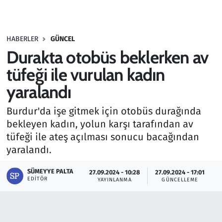
Gündem
HABERLER
GÜNCEL
Haber
Durakta otobüs beklerken av
Kültür Sanat
tüfeği ile vurulan kadın
yaralandı
Kurumsal Haberler
Burdur'da işe gitmek için otobüs durağında
Lezzet Durağı
bekleyen kadın, yolun karşı tarafından av
tüfeği ile ateş açılması sonucu bacağından
Memur ve Kamu
yaralandı.
Otomobil
SÜMEYYE PALTA
27.09.2024 - 10:28
27.09.2024 - 17:01
EDITÖR
YAYINLANMA
GÜNCELLEME
Oyun
Ramazan