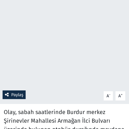
Resmi İlanlar
Rüya Tabirleri
Sağlık
Savunma Sanayi
Seçim 2023
Spor
Paylaş
-
+
A
A
Teknoloji ve Bilim
Olay, sabah saatlerinde Burdur merkez
Televizyon
Şirinevler Mahallesi Armağan İlci Bulvarı