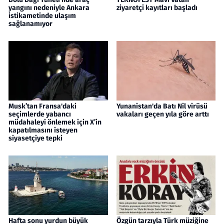
yangını nedeniyle Ankara
ziyaretçi kayıtları başladı
istikametinde ulaşım
sağlanamıyor
Musk’tan Fransa'daki
Yunanistan'da Batı Nil virüsü
seçimlerde yabancı
vakaları geçen yıla göre arttı
müdahaleyi önlemek için X’in
kapatılmasını isteyen
siyasetçiye tepki
Hafta sonu yurdun büyük
Özgün tarzıyla Türk müziğine